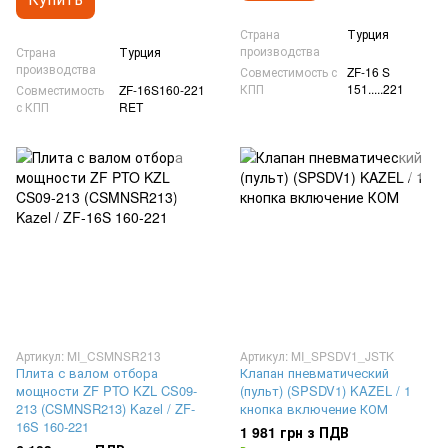
Страна
Турция
производства
Страна
Турция
производства
Совместимость с
ZF-16 S
КПП
151.....221
Совместимость
ZF-16S160-221
с КПП
RET
Артикул: MI_CSMNSR213
Артикул: MI_SPSDV1_JSTK
Плита с валом отбора
Клапан пневматический
мощности ZF PTO KZL CS09-
(пульт) (SPSDV1) KAZEL / 1
213 (CSMNSR213) Kazel / ZF-
кнопка включение КОМ
16S 160-221
1 981 грн з ПДВ