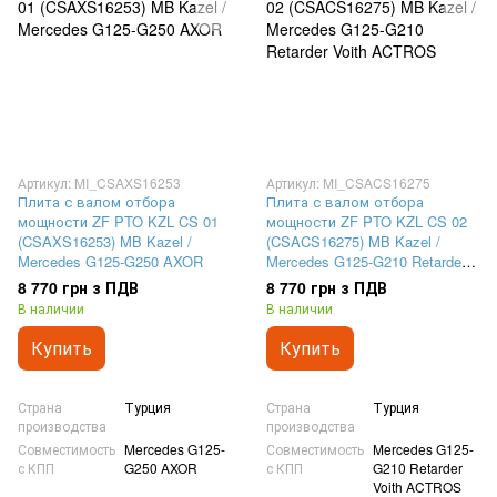
Артикул: MI_CSAXS16253
Артикул: MI_CSACS16275
Плита с валом отбора
Плита с валом отбора
мощности ZF PTO KZL CS 01
мощности ZF PTO KZL CS 02
(CSAXS16253) MB Kazel /
(CSACS16275) MB Kazel /
Mercedes G125-G250 AXOR
Mercedes G125-G210 Retarder
Voith ACTROS
8 770 грн з ПДВ
8 770 грн з ПДВ
В наличии
В наличии
Купить
Купить
Страна
Турция
Страна
Турция
производства
производства
Совместимость
Mercedes G125-
Совместимость
Mercedes G125-
с КПП
G250 AXOR
с КПП
G210 Retarder
Voith ACTROS