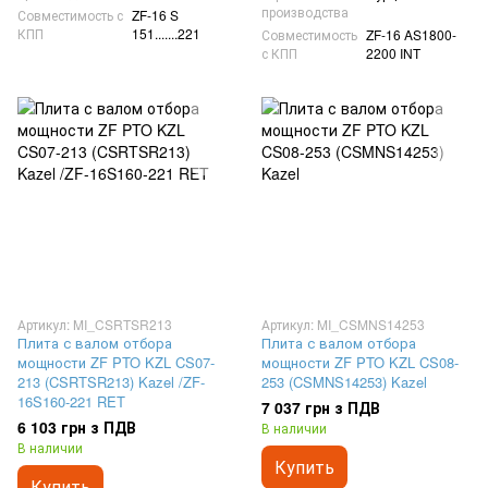
производства
Совместимость с
ZF-16 S
КПП
151.......221
Совместимость
ZF-16 AS1800-
с КПП
2200 INT
Артикул: MI_CSRTSR213
Артикул: MI_CSMNS14253
Плита с валом отбора
Плита с валом отбора
мощности ZF PTO KZL CS07-
мощности ZF PTO KZL CS08-
213 (CSRTSR213) Kazel /ZF-
253 (CSMNS14253) Kazel
16S160-221 RET
7 037 грн з ПДВ
6 103 грн з ПДВ
В наличии
В наличии
Купить
Купить