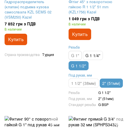
Гидрораспределитель
Фітінг 45° з поворотною
(клапан) подъема кузова
гайкою R 1 1/2″ 51 mm
самослвала KZL SEMS 02
(KZL1756) Kazel
(VSM250) Kazel
1 049 грн з ПДВ
7 852 грн з ПДВ
В наличии
В наличии
Купить
Купить
Резьба
Страна производства
Турция
G 1"
G 1 1/4"
G 1 1/2"
Под рукав, мм
1 1/2" (38мм)
2" (51мм)
Резьба
G 1 1/2"
Под рукав, мм
2" (51мм)
Стандарт резьбы
G BSP