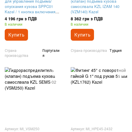
для управления подъема/
(клапан) подъема кузова
опускания кузова SPPC01
самослвала KZL IZAM 140
Kazel / 1 кнопка включения
(VZM140) Kazel
КОМ + джойстик на 3
4 196 грн з ПДВ
8 362 грн з ПДВ
положения
В наличии
В наличии
Купить
Купить
Страна
Португали
Страна производства
Турция
производства
я
Артикул: MI_VSM250
Артикул: MI_HPE45-2432