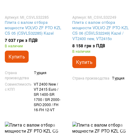
Артикул: MI_CSVLS32285
Артикул: MI_CSVLS32249
Плита с валом отбора
Плита с валом отбора
мощности VOLVO ZF PTO KZL
мощности VOLVO ZF PTO KZL
CS 05 (CSVLS32285) Kazel
CS 06 (CSVLS32249) Kazel /
VT2400 new, VT2415o
7 037 грн з ПДВ
8 158 грн з ПДВ
В наличии
В наличии
Купить
Купить
Страна
Турция
производства
Страна производства
Турция
Совместимость
VT 2400 New /
с КПП
VT 2415 Euro /
SR 1400-SR
1700 / SR 2000-
SRO 2000 / FH
16-FH 12-VT