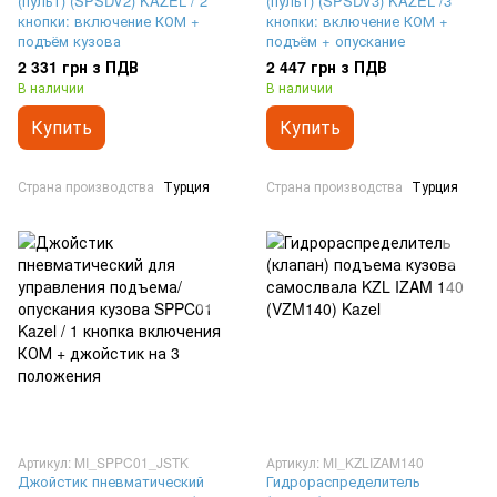
(пульт) (SPSDV2) KAZEL / 2
(пульт) (SPSDV3) KAZEL /3
кнопки: включение КОМ +
кнопки: включение КОМ +
подъём кузова
подъём + опускание
2 331 грн з ПДВ
2 447 грн з ПДВ
В наличии
В наличии
Купить
Купить
Страна производства
Турция
Страна производства
Турция
Артикул: MI_SPPC01_JSTK
Артикул: MI_KZLIZAM140
Джойстик пневматический
Гидрораспределитель