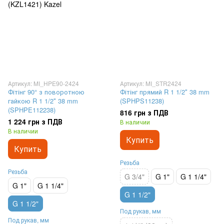
Артикул: MI_HPE90-2424
Артикул: MI_STR2424
Фітінг 90° з поворотною
Фітінг прямий R 1 1/2″ 38 mm
гайкою R 1 1/2″ 38 mm
(SPHPS11238)
(SPHPE112238)
816 грн з ПДВ
1 224 грн з ПДВ
В наличии
В наличии
Купить
Купить
Резьба
Резьба
G 3/4"
G 1"
G 1 1/4"
G 1"
G 1 1/4"
G 1 1/2"
G 1 1/2"
Под рукав, мм
Под рукав, мм