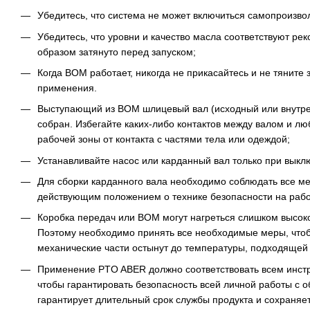
Убедитесь, что система не может включиться самопроизво
Убедитесь, что уровни и качество масла соответствуют ре
образом затянуто перед запуском;
Когда ВОМ работает, никогда не прикасайтесь и не тяните
применения.
Выступающий из ВОМ шлицевый вал (исходный или внутрен
собран. Избегайте каких-либо контактов между валом и л
рабочей зоны от контакта с частями тела или одеждой;
Устанавливайте насос или карданный вал только при вык
Для сборки карданного вала необходимо соблюдать все м
действующим положением о технике безопасности на рабо
Коробка передач или ВОМ могут нагреться слишком высок
Поэтому необходимо принять все необходимые меры, чтоб
механические части остынут до температуры, подходящей д
Применение PTO ABER должно соответствовать всем инст
чтобы гарантировать безопасность всей личной работы с 
гарантирует длительный срок службы продукта и сохраняе