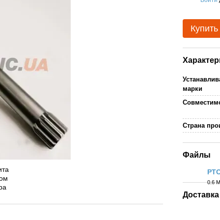
%
Купить
Характер
Устанавлив
марки
Совместимо
Страна про
Файлы
PTO
0.6 
PDF
Доставка