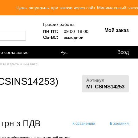
Цены актуальны при заказе через сайт. Минимальный заказ 300 грн.
График работы:
Мой заказ
ПН-ПТ:
09:00–18:00
СБ-ВС:
выходной
Вход
ое соглашение
Рус
сти и плиты к ним Kazel
(CSINS14253)
Артикул
MI_CSINS14253
 грн з ПДВ
К сравнению
В желания
для отображения накопительной скидки