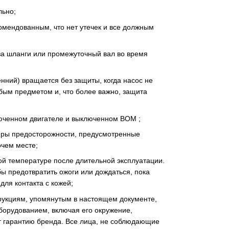
льно;
комендованным, что нет утечек и все должным
 за шланги или промежуточный вал во время
ний) вращается без защиты, когда насос не
юбым предметом и, что более важно, защита
люченном двигателе и выключенном ВОМ ;
еры предосторожности, предусмотренные
чем месте;
ой температуре после длительной эксплуатации.
ы предотвратить ожоги или дождаться, пока
ля контакта с кожей;
рукциям, упомянутым в настоящем документе,
оборудованием, включая его окружение,
т гарантию бренда. Все лица, не соблюдающие