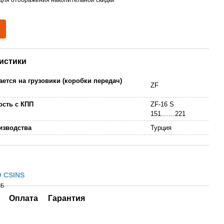
истики
ается на грузовики (коробки передач)
ZF
сть с КПП
ZF-16 S
151.......221
изводства
Турция
 CSINS
МБ
Оплата
Гарантия