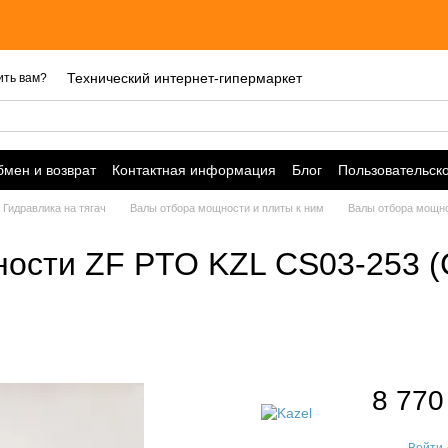
Технический интернет-гипермаркет
ить вам?
мен и возврат
Контактная информация
Блог
Пользовательск
Гидравлика на тягач
Валы отбора мощности и плиты к ним
Валы отбора мощно
ности ZF PTO KZL CS03-253 
8 770
Войти