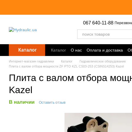
Перейти к основному контенту
067 640-11-88
Перезвон
Каталог
Каталог
О нас
Оплата и доставка
Об
Точки выдачи
Интернет-магазин гидравлики
Каталог
Гидравлическое оборудование
Плита с валом отбора мощности ZF PTO KZL CS03-253 (CSINS14253) Kazel
Плита с валом отбора мощ
Kazel
В наличии
Оставить отзыв