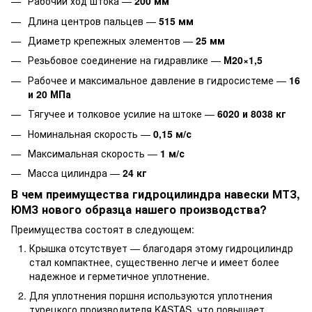
Рабочий ход штока —
200 мм
Длина центров пальцев —
515 мм
Диаметр крепежных элементов —
25 мм
Резьбовое соединение на гидравлике —
М20×1,5
Рабочее и максимальное давление в гидросистеме —
16
и 20 МПа
Тягучее и толковое усилие на штоке —
6020 и 8038 кг
Номинальная скорость —
0,15 м/с
Максимальная скорость —
1 м/с
Масса цилиндра —
24 кг
В чем преимущества гидроцилиндра навески МТЗ,
ЮМЗ нового образца нашего производства?
Преимущества состоят в следующем:
Крышка отсутствует — благодаря этому гидроцилиндр
стал компактнее, существенно легче и имеет более
надежное и герметичное уплотнение.
Для уплотнения поршня используются уплотнения
турецкого производителя KASTAS, что повышает