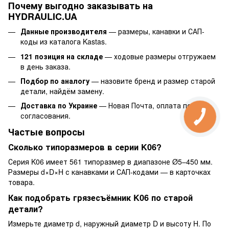
Почему выгодно заказывать на
HYDRAULIC.UA
Данные производителя
— размеры, канавки и САП-
коды из каталога Kastas.
121 позиция на складе
— ходовые размеры отгружаем
в день заказа.
Подбор по аналогу
— назовите бренд и размер старой
детали, найдём замену.
Доставка по Украине
— Новая Почта, оплата после
согласования.
Частые вопросы
Сколько типоразмеров в серии K06?
Серия K06 имеет 561 типоразмер в диапазоне Ø5–450 мм.
Размеры d×D×H с канавками и САП-кодами — в карточках
товара.
Как подобрать грязесъёмник K06 по старой
детали?
Измерьте диаметр d, наружный диаметр D и высоту H. По