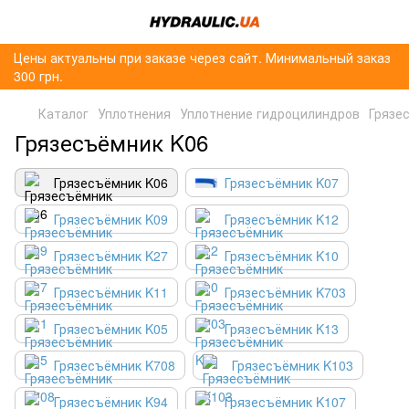
Цены актуальны при заказе через сайт. Минимальный заказ
300 грн.
Каталог
Уплотнения
Уплотнение гидроцилиндров
Грязе
Грязесъёмник K06
Грязесъёмник K06
Грязесъёмник K07
Грязесъёмник K09
Грязесъёмник K12
Грязесъёмник K27
Грязесъёмник K10
Грязесъёмник K11
Грязесъёмник K703
Грязесъёмник K05
Грязесъёмник K13
Грязесъёмник K708
Грязесъёмник K103
Грязесъёмник K94
Грязесъёмник K107