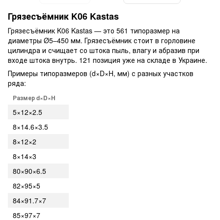
Грязесъёмник K06 Kastas
Грязесъёмник K06 Kastas — это 561 типоразмер на
диаметры Ø5–450 мм. Грязесъёмник стоит в горловине
цилиндра и счищает со штока пыль, влагу и абразив при
входе штока внутрь. 121 позиция уже на складе в Украине.
Примеры типоразмеров (d×D×H, мм) с разных участков
ряда:
Размер d×D×H
5×12×2.5
8×14.6×3.5
8×12×2
8×14×3
80×90×6.5
82×95×5
84×91.7×7
85×97×7