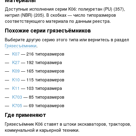
Доступные исполнения серии K06: полиуретан (PU) (357),
нитрил (NBR) (205). В скобках — число типоразмеров
соответствующего материала по данным реестра.
Похожие серии грязесъёмников
Выберите другую серию этого типа или вернитесь в раздел
Грязесъёмники
.
K07
— 216 типоразмеров
K27
— 192 типоразмера
K09
— 165 типоразмеров
K10
— 115 типоразмеров
K11
— 103 типоразмера
K703
— 85 типоразмеров
K705
— 69 типоразмеров
Где применяют
Грязесъёмник K06 ставят в штоки экскаваторов, тракторов,
коммунальной и карьерной техники.