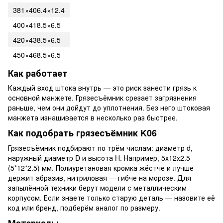
381×406.4×12.4
400×418.5×6.5
420×438.5×6.5
450×468.5×6.5
Как работает
Каждый вход штока внутрь — это риск занести грязь к
основной манжете. Грязесъёмник срезает загрязнения
раньше, чем они дойдут до уплотнения. Без него штоковая
манжета изнашивается в несколько раз быстрее.
Как подобрать грязесъёмник K06
Грязесъёмник подбирают по трём числам: диаметр d,
наружный диаметр D и высота H. Например, 5х12х2.5
(5*12*2.5) мм. Полиуретановая кромка жёстче и лучше
держит абразив, нитриловая — гибче на морозе. Для
запылённой техники берут модели с металлическим
корпусом. Если знаете только старую деталь — назовите её
код или бренд, подберём аналог по размеру.
Материалы