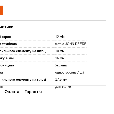
истики
й строк
12 міс.
 з технікою
жатка JOHN DEERE
іпильного елементу на штоці
10 мм
оку в мм
16 мм
обництва
Україна
дра
односторонньої дії
пильного елементу на гільзі
17,5 мм
ння
для жатки
Оплата
Гарантія