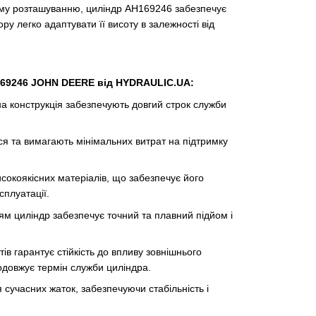
оєму розташуванню, циліндр AH169246 забезпечує
 легко адаптувати її висоту в залежності від
169246 JOHN DEERE від HYDRAULIC.UA:
на конструкція забезпечують довгий строк служби
я та вимагають мінімальних витрат на підтримку
исокоякісних матеріалів, що забезпечує його
сплуатації.
ям циліндр забезпечує точний та плавний підйом і
ів гарантує стійкість до впливу зовнішнього
одовжує термін служби циліндра.
сучасних жаток, забезпечуючи стабільність і