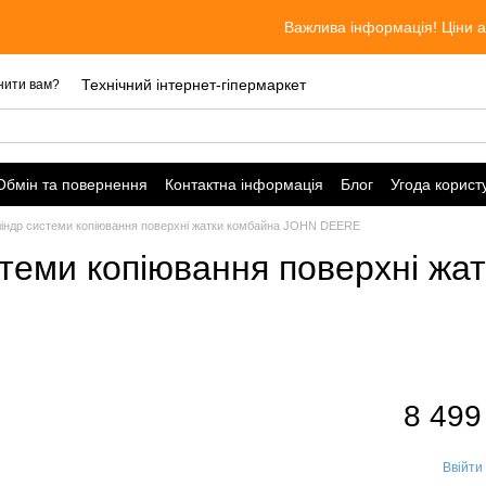
Важлива інформація! Ціни актуальні п
Технічний інтернет-гіпермаркет
нити вам?
Обмін та повернення
Контактна інформація
Блог
Угода корист
ліндр системи копіювання поверхні жатки комбайна JOHN DEERE
теми копіювання поверхні жа
8 499
Ввійти
%