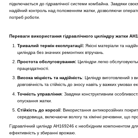
підключається до гідравлічної системи комбайна. Завдяки св
надійний контроль над положенням жатки, дозволяючи оператору
потреб роботи.
Переваги використання
гідравлічного циліндру жатки AH
Тривалий термін експлуатації:
Якісні матеріали та надій
циліндра без значних ремонтних втручань.
Простота обслуговування:
Циліндри легко обслуговуютьс
працездатності.
Висока міцність та надійність
: Циліндр виготовлений з в
довговічність та стійкість до зносу навіть у важких умовах ек
Точність управління
: Завдяки конструктивним особливост
опускання жатки.
Стійкість до корозії
: Використання антикорозійних покритт
середовища, включаючи вологу та хімічні речовини, що пр
Гідравлічний циліндр AH169246 є необхідним компонентом для 
ефективність у збиранні врожаю.