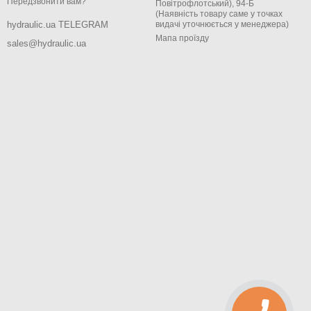
Передзвонити вам?
Повітрофлотський), 94-Б
(Наявність товару саме у точках
видачі уточнюється у менеджера)
hydraulic.ua TELEGRAM
Мапа проїзду
sales@hydraulic.ua