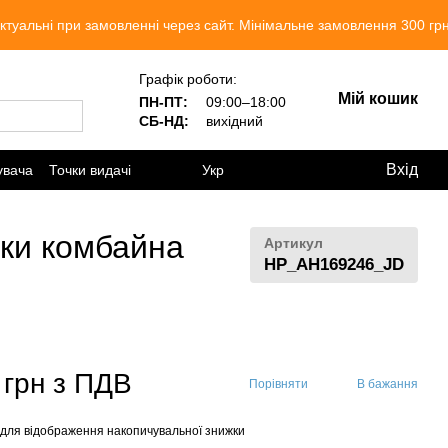
ри замовленні через сайт. Мінімальне замовлення 300 грн. Ми прац
Графік роботи:
Мій кошик
ПН-ПТ:
09:00–18:00
СБ-НД:
вихідний
Вхід
увача
Точки видачі
Укр
тки комбайна
Артикул
HP_AH169246_JD
 грн з ПДВ
Порівняти
В бажання
для відображення накопичувальної знижки