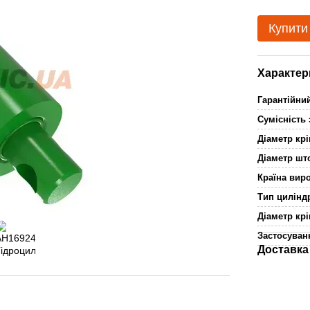
Купити
Характер
Гарантійни
Сумісність
Діаметр кр
Діаметр шт
Країна вир
Тип цилін
Діаметр крі
Застосува
Доставка