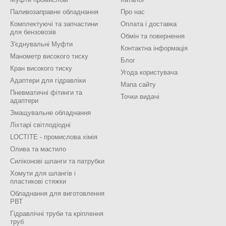
Паливозаправне обладнання
Про нас
Комплектуючі та запчастини
Оплата і доставка
для бензовозів
Обмін та повернення
З'єднувальні Муфти
Контактна інформація
Манометр високого тиску
Блог
Кран високого тиску
Угода користувача
Адаптери для гідравліки
Мапа сайту
Пневматичні фітинги та
Точки видачі
адаптери
Змащувальне обладнання
Ліхтарі світлодіодні
LOCTITE - промислова хімія
Олива та мастило
Силіконові шланги та патрубки
Хомути для шлангів і
пластикові стяжки
Обладнання для виготовлення
РВТ
Гідравлічні труби та кріплення
труб