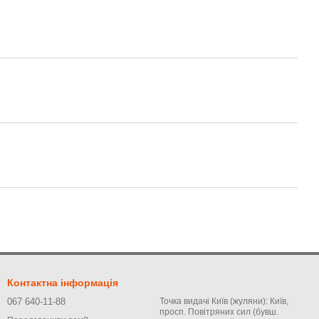
Контактна інформація
067 640-11-88
Точка видачі Київ (жуляни): Київ,
просп. Повітряних сил (бувш.