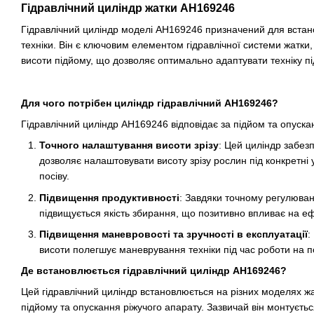
Гідравлічний циліндр жатки AH169246
Гідравлічний циліндр моделі AH169246 призначений для встано
техніки. Він є ключовим елементом гідравлічної системи жатк
висоти підйому, що дозволяє оптимально адаптувати техніку пі
Для чого потрібен циліндр гідравлічний AH169246?
Гідравлічний циліндр AH169246 відповідає за підйом та опуска
Точного налаштування висоти зрізу
: Цей циліндр забез
дозволяє налаштовувати висоту зрізу рослин під конкретні 
посіву.
Підвищення продуктивності
: Завдяки точному регулюван
підвищується якість збирання, що позитивно впливає на еф
Підвищення маневровості та зручності в експлуатації
:
висоти полегшує маневрування техніки під час роботи на по
Де встановлюється гідравлічний циліндр AH169246?
Цей гідравлічний циліндр встановлюється на різних моделях жа
підйому та опускання ріжучого апарату. Зазвичай він монтуєть