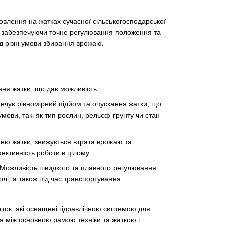
влення на жатках сучасної сільськогосподарської
и, забезпечуючи точне регулювання положення та
д різні умови збирання врожаю.
ння жатки, що дає можливість:
печує рівномірний підйом та опускання жатки, що
умови, такі як тип рослин, рельєф ґрунту чи стан
ню жатки, знижується втрата врожаю та
ективність роботи в цілому.
 Можливість швидкого та плавного регулювання
лі, а також під час транспортування.
ток, які оснащені гідравлічною системою для
ся між основною рамою техніки та жаткою і