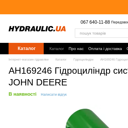
Перейти до основного контенту
067 640-11-88
Передзво
Каталог
Каталог
Про нас
Оплата і доставка
Інтернет-магазин гідравліки
Каталог
Гідроциліндри
AH169246 Гідроци
AH169246 Гідроциліндр сис
JOHN DEERE
В наявності
Написати відгук