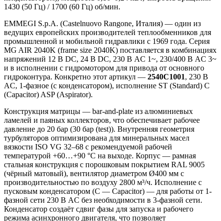
1430 (50 Гц) / 1700 (60 Гц) об/мин.
EMMEGI S.p.A. (Castelnuovo Rangone, Италия) — один из
ведущих европейских производителей теплообменников для
промышленной и мобильной гидравлики с 1969 года. Серия
MG AIR 2040K (frame size 2040K) поставляется в комбинациях
напряжений 12 В DC, 24 В DC, 230 В AC 1~, 230/400 В AC 3~
и в исполнении с гидромотором для привода от основного
гидроконтура. Конкретно этот артикул —
2540C1001
, 230 В
AC, 1-фазное (с конденсатором), исполнение ST (Standard) C
(Capacitor) ASP (Aspirator).
Конструкция матрицы — bar-and-plate из алюминиевых
ламелей и паяных коллекторов, что обеспечивает рабочее
давление до 20 бар (30 бар (test)). Внутренняя геометрия
турбуляторов оптимизирована для минеральных масел
вязкости ISO VG 32–68 с рекомендуемой рабочей
температурой +60…+90 °C на выходе. Корпус — рамная
стальная конструкция с порошковым покрытием RAL 9005
(чёрный матовый), вентилятор диаметром Ø400 мм с
производительностью по воздуху 2800 м³/ч. Исполнение с
пусковым конденсатором (C — Capacitor) — для работы от 1-
фазной сети 230 В AC без необходимости в 3-фазной сети.
Конденсатор создаёт сдвиг фазы для запуска и рабочего
режима асинхронного двигателя, что позволяет