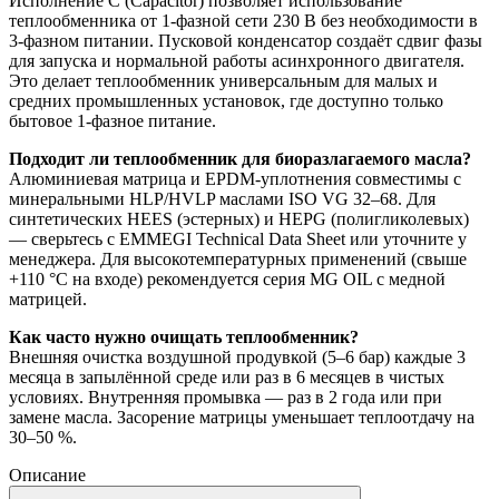
Исполнение C (Capacitor) позволяет использование
теплообменника от 1-фазной сети 230 В без необходимости в
3-фазном питании. Пусковой конденсатор создаёт сдвиг фазы
для запуска и нормальной работы асинхронного двигателя.
Это делает теплообменник универсальным для малых и
средних промышленных установок, где доступно только
бытовое 1-фазное питание.
Подходит ли теплообменник для биоразлагаемого масла?
Алюминиевая матрица и EPDM-уплотнения совместимы с
минеральными HLP/HVLP маслами ISO VG 32–68. Для
синтетических HEES (эстерных) и HEPG (полигликолевых)
— сверьтесь с EMMEGI Technical Data Sheet или уточните у
менеджера. Для высокотемпературных применений (свыше
+110 °C на входе) рекомендуется серия MG OIL с медной
матрицей.
Как часто нужно очищать теплообменник?
Внешняя очистка воздушной продувкой (5–6 бар) каждые 3
месяца в запылённой среде или раз в 6 месяцев в чистых
условиях. Внутренняя промывка — раз в 2 года или при
замене масла. Засорение матрицы уменьшает теплоотдачу на
30–50 %.
Описание