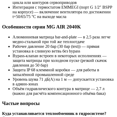
цикла или контуров сервоприводов
Интеграция с термостатом EMMEGI (порт G 1/2″ BSPP
на корпусе) — включение вентилятора по достижении
t=50/65/75 °C на выходе масла
Особенности серии MG AIR 2040K
Алюминиевая матрица bar-and-plate — в 2,5 раза легче
медно-стальной при той же теплоотдаче
Рабочее давление 20 бар (30 бар (test)) — прямая
установка в сливную ветвь без bypass
Bypass-клапан встроен в некоторых исполнениях —
защита матрицы при холодном пуске (резкий скачок
давления до 50 бар)
Защита IP 68 клеммной коробки — для работы в
запылённой промышленной среде
Уровень шума 71 дБ(A) на 1 м — допускается установка
в админ-зонах
Объём гидравлического контура в матрице — 2,7 л
(важно для расчёта компенсационного объёма бака)
Частые вопросы
Куда устанавливается теплообменник в гидросистеме?