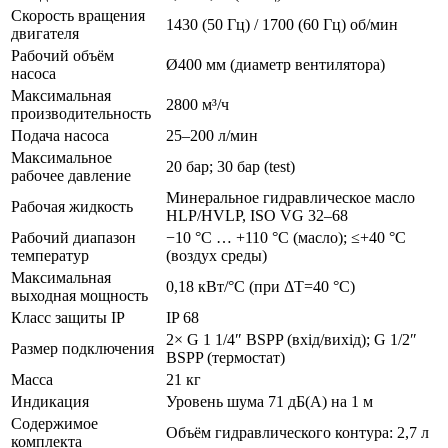
Скорость вращения
1430 (50 Гц) / 1700 (60 Гц) об/мин
двигателя
Рабочий объём
Ø400 мм (диаметр вентилятора)
насоса
Максимальная
2800 м³/ч
производительность
Подача насоса
25–200 л/мин
Максимальное
20 бар; 30 бар (test)
рабочее давление
Минеральное гидравлическое масло
Рабочая жидкость
HLP/HVLP, ISO VG 32–68
Рабочий диапазон
−10 °C … +110 °C (масло); ≤+40 °C
температур
(воздух среды)
Максимальная
0,18 кВт/°C (при ΔT=40 °C)
выходная мощность
Класс защиты IP
IP 68
2× G 1 1/4″ BSPP (вхід/вихід); G 1/2″
Размер подключения
BSPP (термостат)
Масса
21 кг
Индикация
Уровень шума 71 дБ(A) на 1 м
Содержимое
Объём гидравлического контура: 2,7 л
комплекта