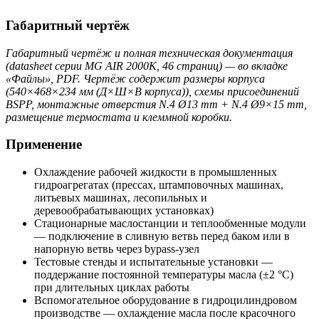
Габаритный чертёж
Габаритный чертёж и полная техническая документация
(datasheet серии MG AIR 2000K, 46 страниц) — во вкладке
«Файлы», PDF. Чертёж содержит размеры корпуса
(540×468×234 мм (Д×Ш×В корпуса)), схемы присоединений
BSPP, монтажные отверстия N.4 Ø13 mm + N.4 Ø9×15 mm,
размещение термостата и клеммной коробки.
Применение
Охлаждение рабочей жидкости в промышленных
гидроагрегатах (прессах, штамповочных машинах,
литьевых машинах, лесопильных и
деревообрабатывающих установках)
Стационарные маслостанции и теплообменные модули
— подключение в сливную ветвь перед баком или в
напорную ветвь через bypass-узел
Тестовые стенды и испытательные установки —
поддержание постоянной температуры масла (±2 °C)
при длительных циклах работы
Вспомогательное оборудование в гидроцилиндровом
производстве — охлаждение масла после красочного