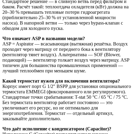
Стандартное решение — в сливную ветвь перед фильтром и
баком. Расчёт такой: теплоотдача охладителя (кВт) должна на
20–30 % превышать тепловые потери гидроагрегата
(приблизительно 25–30 % от установленной мощности
насоса). В напорной ветви — только через bypass-клапан с
обходом для холодного пуска.
Что означает ASP в названии модели?
ASP = Aspirator — всасывающая (вытяжная) решётка. Воздух
проходит через матрицу от переднего бока к вентилятору
(вентилятор тянет воздух). Альтернатива — SOF (Blower,
подающий) — вентилятор толкает воздух через матрицу. ASP
типичен для большинства промышленных применений —
лучший теплообмен при меньшем шуме.
Какой термостат нужен для включения вентилятора?
Корпус имеет порт G 1/2″ BSPP для установки опционального
термостата EMMEGI (фиксированного или регулируемого).
Стандартные точки срабатывания: T-stat 50 °C / 65 °C / 75 °C.
Без термостата вентилятор работает постоянно — это
увеличивает его ресурс, но не оптимально для
энергопотребления. Термостат — отдельный артикул,
заказывайте дополнительно.
Что даёт исполнение с конденсатором (Capacitor)?