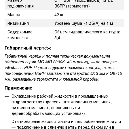
Размер
G 1″ BSPP (вход/выход); G 1/2″
подключения
BSPP (термостат)
Масса
42 кг
Индикация
Уровень шума 71 дБ(A) на 1 м
Содержимое
Объём гидравлического контура:
комплекта
5,4 л
Габаритный чертёж
Габаритный чертёж и полная техническая документация
(datasheet серии MG AIR 2000K, 46 страниц) — во вкладке
«Файлы», PDF. Чертёж содержит размеры корпуса, схемы
присоединений BSPP, монтажные отверстия Ø13 мм и Ø9×15
мм, размещение термостата и клеммной коробки.
Применение
Охлаждение рабочей жидкости в промышленных
гидроагрегатах (прессах, штамповочных машинах,
литьевых машинах, лесопильных и
деревообрабатывающих установках)
Стационарные маслостанции и теплообменные модули
— подключение в сливную ветвь перед баком или в