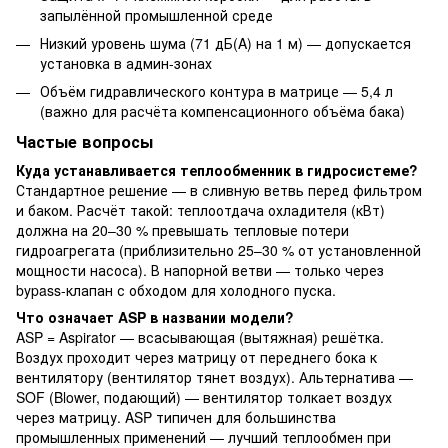
запылённой промышленной среде
Низкий уровень шума (71 дБ(A) на 1 м) — допускается
установка в админ-зонах
Объём гидравлического контура в матрице — 5,4 л
(важно для расчёта компенсационного объёма бака)
Частые вопросы
Куда устанавливается теплообменник в гидросистеме?
Стандартное решение — в сливную ветвь перед фильтром
и баком. Расчёт такой: теплоотдача охладителя (кВт)
должна на 20–30 % превышать тепловые потери
гидроагрегата (приблизительно 25–30 % от установленной
мощности насоса). В напорной ветви — только через
bypass-клапан с обходом для холодного пуска.
Что означает ASP в названии модели?
ASP = Aspirator — всасывающая (вытяжная) решётка.
Воздух проходит через матрицу от переднего бока к
вентилятору (вентилятор тянет воздух). Альтернатива —
SOF (Blower, подающий) — вентилятор толкает воздух
через матрицу. ASP типичен для большинства
промышленных применений — лучший теплообмен при