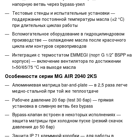
напорную ветвь через bypass-узел
Тестовые стенды и испытательные установки —
поддержание постоянной температуры масла (±2 °C)
при длительных циклах работы
Вспомогательное оборудование в гидроцилиндровом
производстве — охлаждение масла после красочного
цикла или контуров сервоприводов
Интеграция с термостатом EMMEGI (порт G 1/2″ BSPP на
корпусе) — включение вентилятора по достижении
t=50/65/75 °C на выходе масла
Особенности серии MG AIR 2040 2KS
Алюминиевая матрица bar-and-plate — в 2,5 раза легче
медно-стальной при той же теплоотдаче
Рабочее давление 20 бар (test 30 бар) — прямая
установка в сливную ветвь без bypass
Bypass-клапан встроен в некоторых исполнениях —
защита матрицы при холодном пуске (резкий скачок
давления до 50 бар)
Защита IP 71 клеммной коробки — для работы в