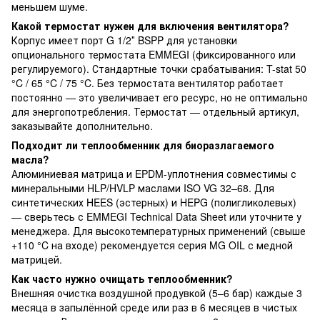
меньшем шуме.
Какой термостат нужен для включения вентилятора?
Корпус имеет порт G 1/2″ BSPP для установки
опционального термостата EMMEGI (фиксированного или
регулируемого). Стандартные точки срабатывания: T-stat 50
°C / 65 °C / 75 °C. Без термостата вентилятор работает
постоянно — это увеличивает его ресурс, но не оптимально
для энергопотребления. Термостат — отдельный артикул,
заказывайте дополнительно.
Подходит ли теплообменник для биоразлагаемого
масла?
Алюминиевая матрица и EPDM-уплотнения совместимы с
минеральными HLP/HVLP маслами ISO VG 32–68. Для
синтетических HEES (эстерных) и HEPG (полигликолевых)
— сверьтесь с EMMEGI Technical Data Sheet или уточните у
менеджера. Для высокотемпературных применений (свыше
+110 °C на входе) рекомендуется серия MG OIL с медной
матрицей.
Как часто нужно очищать теплообменник?
Внешняя очистка воздушной продувкой (5–6 бар) каждые 3
месяца в запылённой среде или раз в 6 месяцев в чистых