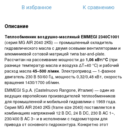
В избранное
К сравнению
Описание
Теплообменник воздушно-масляный EMMEGI 2340C1001
(серия MG AIR 2040 2KS) — промышленный охладитель
гидравлического масла с двумя осевыми вентиляторами и
алюминиевой сотовой матрицей типа bar-and-plate.
Рассчитан на рассеивание мощности до
1,06 кВт/°C
(при
разнице температур масла и воздуха ΔT=40 °C) и рабочий
расход масла
45–500 л/мин
. Электропривод — 1-фазное
двигатель 230 В 50/60 Гц, мощность 0,32/0,48 кВт, скорость
вращения 1430/1700 об/мин.
EMMEGI S.p.A. (Castelnuovo Rangone, Италия) — один из
ведущих европейских производителей теплообменников
для промышленной и мобильной гидравлики с 1969 года.
Серия MG AIR 2040 2KS (frame size 2040) поставляется в
комбинациях напряжений 12 В DC, 24 В DC, 230 В AC 1~,
230/400 В AC 3~ и в исполнении с гидромотором для
привода от основного гидроконтура. Конкретно этот