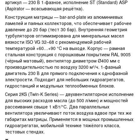
артикул — 230 В 1-фазное, исполнение ST (Standard) ASP
(Aspirator — всасывающая решётка).
Конструкция матрицы — bar-and-plate из алюминиевых
ламелей и паяных коллекторов, что обеспечивает рабочее
давление до 20 бар (тест 30 бар). Внутренняя геометрия
турбуляторов оптимизирована для минеральных масел
вязкости ISO VG 32–68 с рекомендуемой рабочей
температурой +60…+90 °C на выходе. Корпус — рамная
стальная конструкция с порошковым покрытием RAL 9005
(чёрный матовый), вентилятор диаметром Ø400 мм с
производительностью по воздуху 3200 м³/ч. 1-фазный
двигатель 230 В для прямого подключения к однофазной
электросети. Подходит для небольших гидроагрегатов,
гидростанций и модульных теплообменных блоков.
Серия 2KS (Twin-K Series) — двухвентиляторное исполнение
для высоких расходов масла (до 500 л/мин) и мощностей
рассеивания свыше 1 кВт/°C. Два параллельных
вентилятора увеличивают поток воздуха вдвое при тех же
габаритах матрицы. Применяется в мощных промышленных
гидроагрегатах, мобильной технике тяжёлого класса,
тестовых стендах.