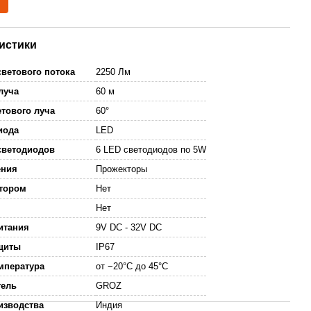
истики
ветового потока
2250 Лм
луча
60 м
тового луча
60°
иода
LED
светодиодов
6 LED светодиодов по 5W
ения
Прожекторы
ятором
Нет
Нет
итания
9V DC - 32V DC
ащиты
IP67
мпература
от −20°C до 45°C
тель
GROZ
изводства
Индия