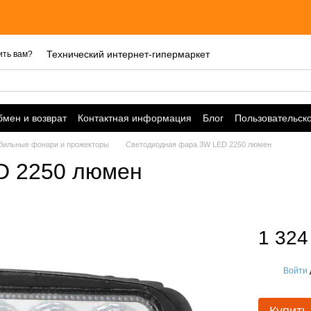
Технический интернет-гипермаркет
ить вам?
мен и возврат
Контактная информация
Блог
Пользовательск
бильные фонари и прожекторы
Светодиодная фара 3W LED 2250 люмен
D 2250 люмен
1 324
Войти
%