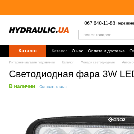
Перейти к основному контенту
067 640-11-88
Перезвон
Каталог
Каталог
О нас
Оплата и доставка
Об
Точки выдачи
Интернет-магазин гидравлики
Каталог
Фонари светодиодные
Автомо
Светодиодная фара 3W LE
В наличии
Оставить отзыв