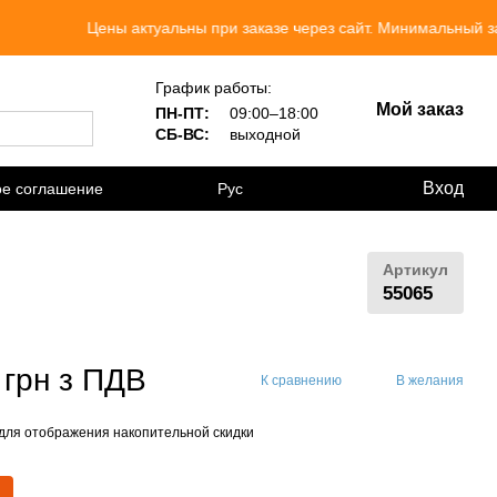
Цены актуальны при заказе через сайт. Минимальный заказ 30
График работы:
Мой заказ
ПН-ПТ:
09:00–18:00
СБ-ВС:
выходной
Вход
ое соглашение
Рус
Артикул
55065
 грн з ПДВ
К сравнению
В желания
для отображения накопительной скидки