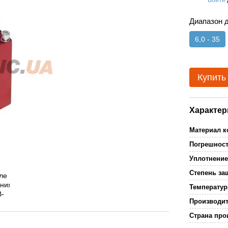
%
Диапазон 
6,0 - 35
Купить
Характер
Материал 
Погрешнос
Уплотнени
Степень з
Температур
Производи
Страна про