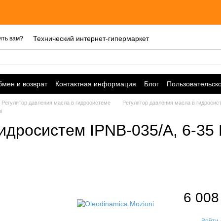
Технический интернет-гипермаркет
ить вам?
мен и возврат
Контактная информация
Блог
Пользовательск
Регулятор давления масла в гидросистеме
Регулятор давления масла в гидросист
i
идросистем IPNB-035/A, 6-35 
6 008
Войти