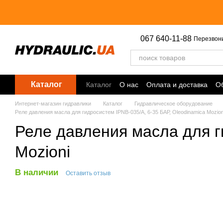
Перейти к основному контенту
067 640-11-88
Перезвон
Каталог
Каталог
О нас
Оплата и доставка
Об
Точки выдачи
Интернет-магазин гидравлики
Каталог
Гидравлическое оборудование
Реле давления масла для гидросистем IPNB-035/A, 6-35 БАР, Oleodinamica Mozion
Реле давления масла для г
Mozioni
В наличии
Оставить отзыв