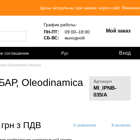
Цены актуальны при заказе через сайт. Минимальный 
График работы:
Мой заказ
ПН-ПТ:
09:00–18:00
СБ-ВС:
выходной
Вход
ое соглашение
Рус
еме Oleodinamica Mozioni
БАР, Oleodinamica
Артикул
MI_IPNB-
035/A
 грн з ПДВ
К сравнению
В желания
для отображения накопительной скидки