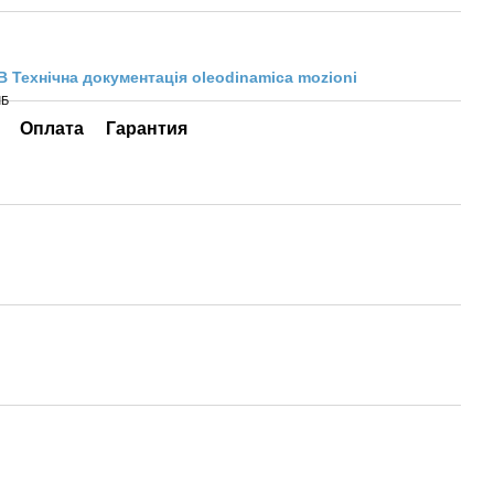
B Технічна документація oleodinamica mozioni
МБ
Оплата
Гарантия