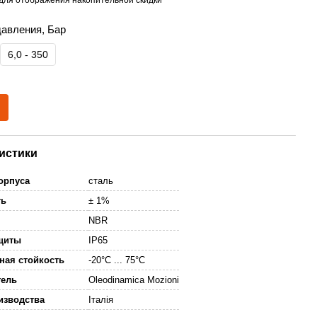
давления, Бар
6,0 - 350
истики
корпуса
сталь
ть
± 1%
е
NBR
ащиты
IP65
ная стойкость
-20°С ... 75°С
тель
Oleodinamica Mozioni
изводства
Італія