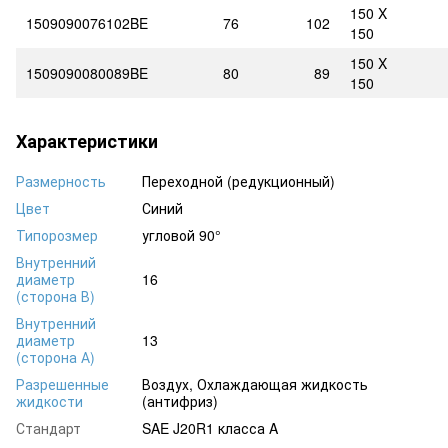
150 X
1509090076102BE
76
102
150
150 X
1509090080089BE
80
89
150
Характеристики
Размерность
Переходной (редукционный)
Цвет
Синий
Типорозмер
угловой 90°
Внутренний
диаметр
16
(сторона В)
Внутренний
диаметр
13
(сторона А)
Разрешенные
Воздух, Охлаждающая жидкость
жидкости
(антифриз)
Стандарт
SAE J20R1 класса A