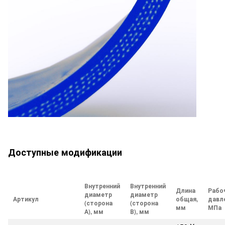
Доступные модификации
Внутренний
Внутренний
Длина
Рабо
диаметр
диаметр
Артикул
общая,
давл
(сторона
(сторона
мм
МПа
А), мм
В), мм