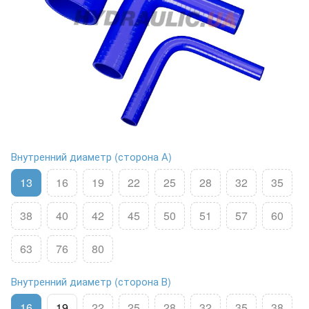
Внутренний диаметр (сторона А)
13
16
19
22
25
28
32
35
38
40
42
45
50
51
57
60
63
76
80
Внутренний диаметр (сторона В)
16
19
22
25
28
32
35
38