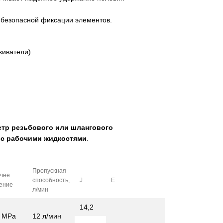
 безопасной фиксации элементов.
киватели).
тр резьбового или шлангового
 с рабочими жидкостями
.
Пропускная
чее
способность,
J
E
ение
л/мин
14,2
0 MPa
12 л/мин