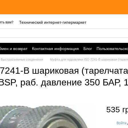
Це
Технический интернет-гипермаркет
ить вам?
мен и возврат
Контактная информация
Блог
Пользовательск
Быстросъемные соединения
Муфта для гидравлики ISO 7241-B шариковая (тарелча
241-B шариковая (тарелчатая
BSP, раб. давление 350 БАР, 
535 г
Войти
%