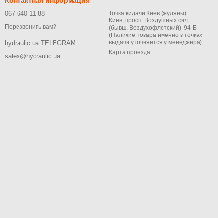
Контактная информация
067 640-11-88
Точка видачи Киев (жуляны):
Киев, просп. Воздушных сил
Перезвонить вам?
(бывш. Воздухофлотский), 94-Б
(Наличие товара именно в точках
выдачи уточняется у менеджера)
hydraulic.ua TELEGRAM
Карта проезда
sales@hydraulic.ua