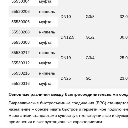
55530304
муфта
55530206
ниппель
DN10
G3/8
32.
55530306
муфта
55530208
ниппель
DN12,5
G1/2
30.
55530308
муфта
55530212
ниппель
DN19
G3/4
25.
55530312
муфта
55530216
ниппель
DN25
G1
23.
55530316
муфта
Основные различия между быстросоединительными соеди
Гидравлические быстросъемные соединения (БРС) стандарто
назначение – обеспечивать быстрое и герметичное подключен
мыже этими стандартами существуют конструктивные и функц
применения и эксплуатационные характеристики.