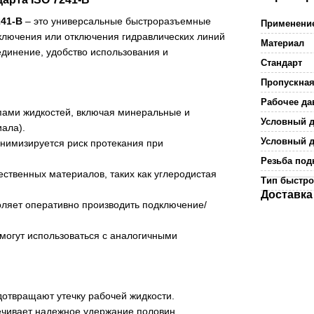
41-B
– это универсальные быстроразъемные
Применени
ключения или отключения гидравлических линий
Материал
единение, удобство использования и
Стандарт
Пропускная
Рабочее да
пами жидкостей, включая минеральные и
Условный д
иала).
Условный д
имизируется риск протекания при
Резьба по
ественных материалов, таких как углеродистая
Тип быстр
Доставка
оляет оперативно производить подключение/
могут использоваться с аналогичными
отвращают утечку рабочей жидкости.
чивает надежное удержание половин