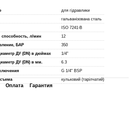
е
для гідравлики
гальванізована сталь
ISO 7241-B
 способность, л/мин
12
вление, БАР
350
иаметр ДУ (DN) в дюймах
1/4"
иаметр ДУ (DN) в мм.
6.3
дключения
G 1/4" BSP
осъема
кульковий (тарілчатий)
Оплата
Гарантия