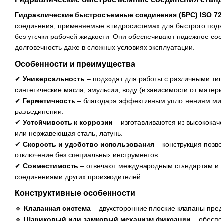
Гидравлические быстросъемные соединения (БРС) ISO 72
соединения, применяемые в гидросистемах для быстрого под
без утечки рабочей жидкости. Они обеспечивают надежное со
долговечность даже в сложных условиях эксплуатации.
Особенности и преимущества
✔
Универсальность
– подходят для работы с различными ти
синтетические масла, эмульсии, воду (в зависимости от матер
✔
Герметичность
– благодаря эффективным уплотнениям мин
разъединении.
✔
Устойчивость к коррозии
– изготавливаются из высококач
или нержавеющая сталь, латунь.
✔
Скорость и удобство использования
– конструкция позв
отключение без специальных инструментов.
✔
Совместимость
– отвечают международным стандартам и 
соединениями других производителей.
Конструктивные особенности
🔹
Клапанная система
– двухсторонние плоские клапаны пред
🔹
Шариковый или замковый механизм фиксации
– обеспе