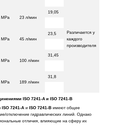
19,05
0 MPa
23 л/мин
Различается у
23,5
0 MPa
45 л/мин
каждого
производителя
31,45
0 MPa
100 л/мин
31,8
0 MPa
189 л/мин
нениями ISO 7241-A и ISO 7241-B
в
ISO 7241-A
и
ISO 7241-B
имеют общее
ие/отключение гидравлических линий. Однако
иональные отличия, влияющие на сферу их