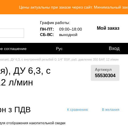
ны актуальны при заказе через сайт. Минимальный заказ 300 грн.
График работы:
Мой заказ
ПН-ПТ:
09:00–18:00
СБ-ВС:
выходной
Вход
ое соглашение
Рус
тая), ДУ 6,3, с внутренней резьбой G 1/4″ BSP, раб. давление 350 БАР, 12 л/мин
), ДУ 6,3, с
Артикул
55530304
12 л/мин
рн з ПДВ
К сравнению
В желания
для отображения накопительной скидки