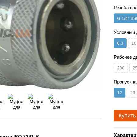
Резьба по
G 1/4" BS
Условный 
6.3
10
Рабочее д
230
2
Пропускна
12
23
Купить
Характер
арта ISO 7241-B