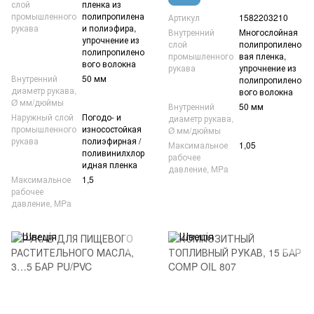
слой
пленка из
промышленного
полипропилена
Артикул
1582203210
рукава
и полиэфира,
Внутренний
Многослойная
упрочнение из
слой
полипропилено
полипропилено
промышленного
вая пленка,
вого волокна
рукава
упрочнение из
Внутренний
50 мм
полипропилено
диаметр рукава,
вого волокна
Ø мм/дюймы
Внутренний
50 мм
Наружный слой
Погодо- и
диаметр рукава,
промышленного
износостойкая
Ø мм/дюймы
рукава
полиэфирная /
Максимальное
1,05
поливинилхлор
рабочее
идная пленка
давление, MPa
Максимальное
1,5
рабочее
давление, MPa