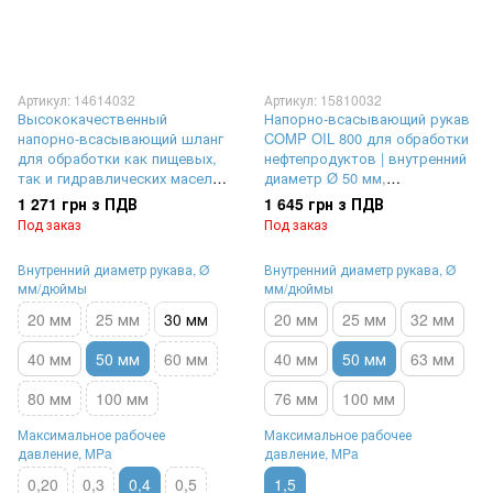
Артикул: 14614032
Артикул: 15810032
Высококачественный
Напорно-всасывающий рукав
напорно-всасывающий шланг
COMP OIL 800 для обработки
для обработки как пищевых,
нефтепродуктов | внутренний
так и гидравлических масел |
диаметр Ø 50 мм,
внутренний диаметр Ø 50 мм,
максимальное рабочее
1 271 грн з ПДВ
1 645 грн з ПДВ
максимальное рабочее
давление 15 Бар (1,5 MPa)
Под заказ
Под заказ
давление 4 Бар (0,4 MPa),
выдерживает вакуум до 80 %
Внутренний диаметр рукава, Ø
Внутренний диаметр рукава, Ø
мм/дюймы
мм/дюймы
20 мм
25 мм
30 мм
20 мм
25 мм
32 мм
40 мм
50 мм
60 мм
40 мм
50 мм
63 мм
80 мм
100 мм
76 мм
100 мм
Максимальное рабочее
Максимальное рабочее
давление, MPa
давление, MPa
0,20
0,3
0,4
0,5
1,5