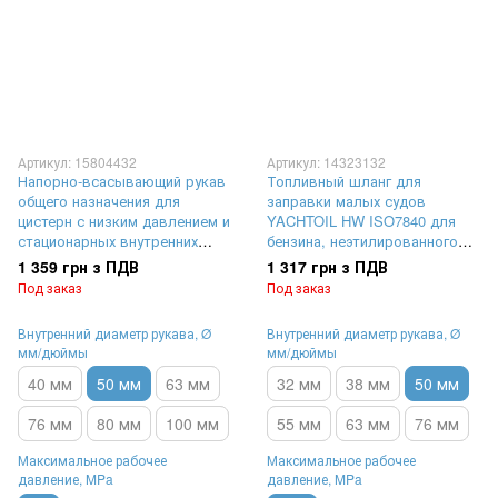
Артикул: 15804432
Артикул: 14323132
Напорно-всасывающий рукав
Топливный шланг для
общего назначения для
заправки малых судов
цистерн с низким давлением и
YACHTOIL HW ISO7840 для
стационарных внутренних
бензина, неэтилированного
резервуаров | внутренний
бензина и дизельного топлива
1 359 грн з ПДВ
1 317 грн з ПДВ
диаметр Ø 50 мм,
| внутренний диаметр Ø 50
Под заказ
Под заказ
максимальное рабочее
мм, максимальное рабочее
давление 10 Бар (1 MPa)
давление 2,5 Бар (0,25 MPa)
Внутренний диаметр рукава, Ø
Внутренний диаметр рукава, Ø
внутренняя и наружная
мм/дюймы
мм/дюймы
спирали из алюминия (AA)
40 мм
50 мм
63 мм
32 мм
38 мм
50 мм
76 мм
80 мм
100 мм
55 мм
63 мм
76 мм
Максимальное рабочее
Максимальное рабочее
давление, MPa
давление, MPa