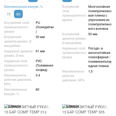
Максимальный вакуум, %
Внутренний
Многослойная
слой
полипропилено
70
80
промышленного
вая пленка c
рукава
упрочнение из
Внутренний слой
PU
полипропилено
промышленного
(Полиуретан
вого волокна
рукава
)
Внутренний
50 мм
Внутренний
50 мм
диаметр рукава,
диаметр рукава, Ø
Ø мм/дюймы
мм/дюймы
Наружный слой
Погодо- и
Наружный диаметр
61 мм
промышленного
износостойкая
рукава, Ø мм.
рукава
полиэфирная /
Наружный слой
PVC
поливинилхлор
промышленного
(Поливинил
идная пленка
рукава
хлорид)
Максимальное
1,5
Максимальное
0,4
рабочее
рабочее давление,
давление, MPa
MPa
Максимальный
80
вакуум, %