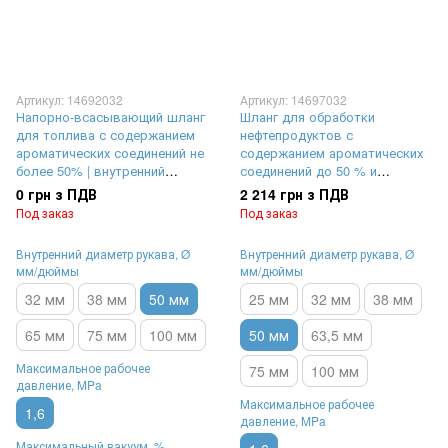
Артикул: 14692032
Артикул: 14697032
Напорно-всасывающий шланг
Шланг для обработки
для топлива с содержанием
нефтепродуктов с
ароматических соединений не
содержанием ароматических
более 50% | внутренний
соединений до 50 % и
диаметр Ø 50 мм,
минеральных масел |
0 грн з ПДВ
2 214 грн з ПДВ
максимальное рабочее
внутренний диаметр Ø 50 мм,
Под заказ
Под заказ
давление 16 Бар (1,6 MPa),
максимальное рабочее
выдерживает вакуум до 90 %
давление 16 Бар (1,6 MPa)
Внутренний диаметр рукава, Ø
Внутренний диаметр рукава, Ø
мм/дюймы
мм/дюймы
32 мм
38 мм
50 мм
25 мм
32 мм
38 мм
65 мм
75 мм
100 мм
50 мм
63,5 мм
Максимальное рабочее
75 мм
100 мм
давление, MPa
Максимальное рабочее
1,6
давление, MPa
Максимальный вакуум, %