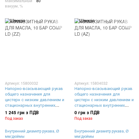
Максимальный
80
вакуум, %
Артикул: 15800032
Артикул: 15804032
Напорно-всасывающий рукав
Напорно-всасывающий рукав
общего назначения для
общего назначения для
цистерн с низким давлением и
цистерн с низким давлением и
стационарных внутренних
стационарных внутренних
резервуаров | внутренний
резервуаров | внутренний
1 245 грн з ПДВ
0 грн з ПДВ
диаметр Ø 50 мм,
диаметр Ø 50 мм,
Под заказ
Под заказ
максимальное рабочее
максимальное рабочее
давление 10 Бар (1 MPa)
давление 10 Бар (1 MPa)
Внутренний диаметр рукава, Ø
Внутренний диаметр рукава, Ø
внутренняя и наружная
внутренняя спираль
мм/дюймы
мм/дюймы
спирали из углеродистой
алюминиевая, наружная из