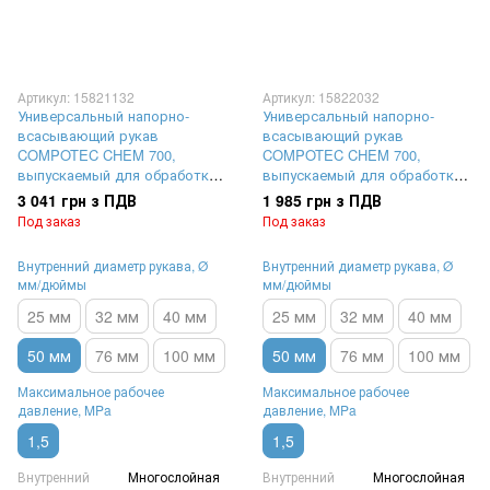
Артикул: 15821132
Артикул: 15822032
Универсальный напорно-
Универсальный напорно-
всасывающий рукав
всасывающий рукав
COMPOTEC CHEM 700,
COMPOTEC CHEM 700,
выпускаемый для обработки
выпускаемый для обработки
химических веществ,
химических веществ,
3 041 грн з ПДВ
1 985 грн з ПДВ
внутренняя и наружная
внутренняя спираль из
Под заказ
Под заказ
спирали из нержавеющей
углеродистой стали,
стали AISI304 | внутренний
покрытой полипропиленом,
Внутренний диаметр рукава, Ø
Внутренний диаметр рукава, Ø
диаметр Ø 50 мм,
наружная спираль из
мм/дюймы
мм/дюймы
максимальное рабочее
углеродистой стали |
давление 15 Бар (1,5 MPa)
внутренний диаметр Ø 50 мм,
25 мм
32 мм
40 мм
25 мм
32 мм
40 мм
максимальное р
50 мм
76 мм
100 мм
50 мм
76 мм
100 мм
Максимальное рабочее
Максимальное рабочее
давление, MPa
давление, MPa
1,5
1,5
Внутренний
Многослойная
Внутренний
Многослойная