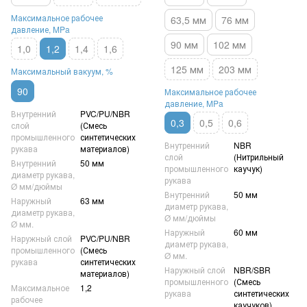
Максимальное рабочее
63,5 мм
76 мм
давление, MPa
90 мм
102 мм
1,0
1,2
1,4
1,6
125 мм
203 мм
Максимальный вакуум, %
90
Максимальное рабочее
давление, MPa
Внутренний
PVC/PU/NBR
0,3
0,5
0,6
слой
(Смесь
промышленного
синтетических
Внутренний
NBR
рукава
материалов)
слой
(Нитрильный
Внутренний
50 мм
промышленного
каучук)
диаметр рукава,
рукава
Ø мм/дюймы
Внутренний
50 мм
Наружный
63 мм
диаметр рукава,
диаметр рукава,
Ø мм/дюймы
Ø мм.
Наружный
60 мм
Наружный слой
PVC/PU/NBR
диаметр рукава,
промышленного
(Смесь
Ø мм.
рукава
синтетических
Наружный слой
NBR/SBR
материалов)
промышленного
(Смесь
Максимальное
1,2
рукава
синтетических
рабочее
каучуков)