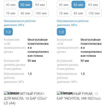
стали (ZZ)
углеродистой стали (AZ)
40 мм
50 мм
63 мм
40 мм
50 мм
63 мм
76 мм
80 мм
100 мм
76 мм
80 мм
100 мм
Максимальное рабочее
Максимальное рабочее
давление, MPa
давление, MPa
1,0
1,0
Внутренний
Многослойная
Внутренний
Многослойная
слой
полиэтиленова
слой
полиэтиленова
промышленного
я и
промышленного
я и
рукава
полипропилено
рукава
полипропилено
вая пленка
вая пленка
Внутренний
50 мм
Внутренний
50 мм
диаметр рукава,
диаметр рукава,
Ø мм/дюймы
Ø мм/дюймы
Максимальное
1,0
Максимальное
1,0
рабочее
рабочее
давление, MPa
давление, MPa