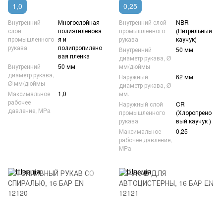
1,0
0,25
Внутренний
Многослойная
Внутренний слой
NBR
слой
полиэтиленова
промышленного
(Нитрильный
промышленного
я и
рукава
каучук)
рукава
полипропилено
Внутренний
50 мм
вая пленка
диаметр рукава, Ø
Внутренний
50 мм
мм/дюймы
диаметр рукава,
Наружный
62 мм
Ø мм/дюймы
диаметр рукава, Ø
Максимальное
1,0
мм.
рабочее
Наружный слой
CR
давление, MPa
промышленного
(Хлоропрено
рукава
вый каучук )
Максимальное
0,25
рабочее давление,
MPa