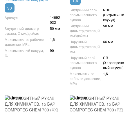
1,6
90
Внутренний слой
NBR
промышленного
(Нитрильный
Артикул
14692
рукава
каучук)
032
Внутренний
50 мм
Внутренний диаметр
50 мм
диаметр рукава, Ø
рукава, Ø мм/дюймы
мм/дюймы
Максимальное рабочее
1,6
Наружный
66 мм
давление, MPa
диаметр рукава, Ø
Максимальный вакуум,
90
мм.
%
Наружный слой
CR
промышленного
(Хлоропрено
рукава
вый каучук )
Максимальное
1,6
рабочее давление,
MPa