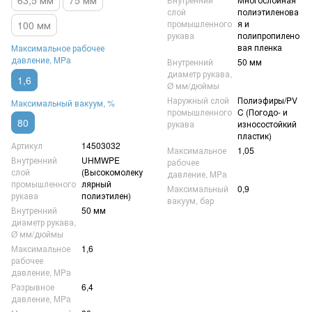
63,5 мм
75 мм
слой
полиэтиленова
промышленного
я и
100 мм
рукава
полипропилено
вая пленка
Максимальное рабочее
давление, MPa
Внутренний
50 мм
диаметр рукава,
1,6
Ø мм/дюймы
Наружный слой
Полиэфиры/PV
Максимальный вакуум, %
промышленного
C (Погодо- и
80
рукава
износостойкий
пластик)
Артикул
14503032
Максимальное
1,05
Внутренний
UHMWPE
рабочее
слой
(Высокомолеку
давление, MPa
промышленного
лярный
Максимальный
0,9
рукава
полиэтилен)
вакуум, бар
Внутренний
50 мм
диаметр рукава,
Ø мм/дюймы
Максимальное
1,6
рабочее
давление, MPa
Разрывное
6,4
давление, MPa