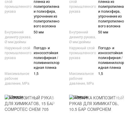
слой
пленка из
слой
пленка из
промышленного
полипропилена
промышленного
полипропилена
рукава
и полиэфира,
рукава
и полиэфира,
упрочнение из
упрочнение из
полипропилено
полипропилено
вого волокна
вого волокна
Внутренний
50 мм
Внутренний
50 мм
диаметр рукава,
диаметр рукава,
Ø мм/дюймы
Ø мм/дюймы
Наружный слой
Погодо- и
Наружный слой
Погодо- и
промышленного
износостойкая
промышленного
износостойкая
рукава
полиэфирная /
рукава
полиэфирная /
поливинилхлор
поливинилхлор
идная пленка
идная пленка
Максимальное
1,5
Максимальное
1,5
рабочее
рабочее
давление, MPa
давление, MPa