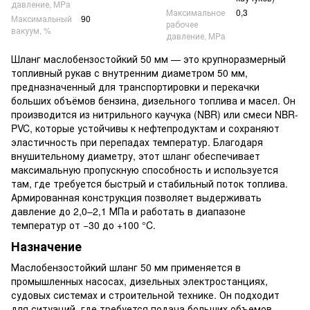
давление, MPa
Максимальное
0,3
Максимальный
90
рабочее
вакуум, %
давление, MPa
Шланг маслобензостойкий 50 мм — это крупноразмерный
топливный рукав с внутренним диаметром 50 мм,
предназначенный для транспортировки и перекачки
больших объёмов бензина, дизельного топлива и масел. Он
производится из нитрильного каучука (NBR) или смеси NBR-
PVC, которые устойчивы к нефтепродуктам и сохраняют
эластичность при перепадах температур. Благодаря
внушительному диаметру, этот шланг обеспечивает
максимальную пропускную способность и используется
там, где требуется быстрый и стабильный поток топлива.
Армированная конструкция позволяет выдерживать
давление до 2,0–2,1 МПа и работать в диапазоне
температур от −30 до +100 °C.
Назначение
Маслобензостойкий шланг 50 мм применяется в
промышленных насосах, дизельных электростанциях,
судовых системах и строительной технике. Он подходит
для ситуаций, где требуется подача больших объемов