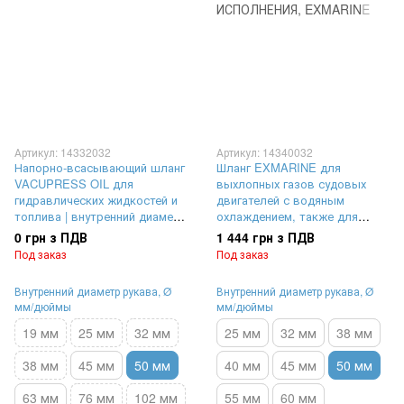
Артикул: 14332032
Артикул: 14340032
Напорно-всасывающий шланг
Шланг EXMARINE для
VACUPRESS OIL для
выхлопных газов судовых
гидравлических жидкостей и
двигателей с водяным
топлива | внутренний диаметр
охлаждением, также для
Ø 50 мм, максимальное
подачи и всасывания масла и
0 грн з ПДВ
1 444 грн з ПДВ
рабочее давление 12 Бар (1,2
топлива | внутренний диаметр
Под заказ
Под заказ
MPa), выдерживает вакуум
Ø 50 мм, максимальное
до 90 %
рабочее давление 3 Бар (0,3
Внутренний диаметр рукава, Ø
Внутренний диаметр рукава, Ø
MPa)
мм/дюймы
мм/дюймы
19 мм
25 мм
32 мм
25 мм
32 мм
38 мм
38 мм
45 мм
50 мм
40 мм
45 мм
50 мм
63 мм
76 мм
102 мм
55 мм
60 мм