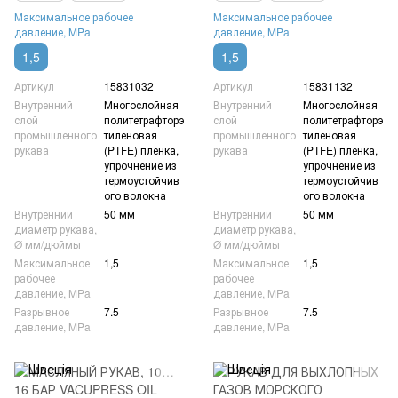
Максимальное рабочее
Максимальное рабочее
давление, MPa
давление, MPa
1,5
1,5
Артикул
15831032
Артикул
15831132
Внутренний
Многослойная
Внутренний
Многослойная
слой
политетрафторэ
слой
политетрафторэ
промышленного
тиленовая
промышленного
тиленовая
рукава
(PTFE) пленка,
рукава
(PTFE) пленка,
упрочнение из
упрочнение из
термоустойчив
термоустойчив
ого волокна
ого волокна
Внутренний
50 мм
Внутренний
50 мм
диаметр рукава,
диаметр рукава,
Ø мм/дюймы
Ø мм/дюймы
Максимальное
1,5
Максимальное
1,5
рабочее
рабочее
давление, MPa
давление, MPa
Разрывное
7.5
Разрывное
7.5
давление, MPa
давление, MPa