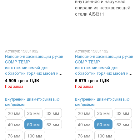
Артикул: 15831032
Артикул: 15831132
Напорно-всасывающий рукав
Напорно-всасывающий рукав
COMP TEMP,
COMP TEMP,
изготавливаемый для
изготавливаемый для
обработки горячих масел и
обработки горячих масел и
битума, внутренняя спираль
битума, внутренняя и
4 905 грн з ПДВ
5 679 грн з ПДВ
из нержавеющей стали
наружная спирали из
Под заказ
Под заказ
AISI304, наружная спираль из
нержавеющей стали AISI304 |
углеродистой стали |
внутренний диаметр Ø 50 мм,
Внутренний диаметр рукава, Ø
Внутренний диаметр рукава, Ø
внутренний диаметр Ø 50 мм,
максимальное рабочее
мм/дюймы
мм/дюймы
максимальное рабочее
давление 15 Бар (1,5 MPa)
давление 15 Бар (1,5 MPa)
20 мм
25 мм
32 мм
20 мм
25 мм
32 мм
40 мм
50 мм
63 мм
40 мм
50 мм
63 мм
76 мм
100 мм
76 мм
100 мм