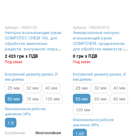
Артикул: 15822132
Артикул: 1582203210
Напорно-всасывающий рукав
Универсальный напорно-
COMPOTEC CHEM 700, для
всасывающий рукав
обработки химических
COMPCHEM, предназначен
веществ, внутренняя спираль
для обработки химикатов |
из углеродистой стали,
внутренний диаметр Ø 50 мм,
2 423 грн з ПДВ
0 грн з ПДВ
покрытой полипропиленом,
максимальное рабочее
Под заказ
Под заказ
наружная спираль из стали
давление 10,5 Бар (1,05 MPa)
AISI304 | внутренний диаметр
Внутренний диаметр рукава, Ø
Внутренний диаметр рукава, Ø
Ø50 мм, максимальное
мм/дюймы
мм/дюймы
рабочее давление 15Бар (1,5
MPa)
25 мм
32 мм
40 мм
28 мм
32 мм
40 мм
50 мм
76 мм
100 мм
50 мм
65 мм
80 мм
Максимальное рабочее
100 мм
давление, MPa
Максимальное рабочее
1,5
давление, MPa
Внутренний
Многослойная
1,05