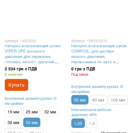
Артикул: 14503032
Артикул: 1580003210
Напорно-всасывающий шланг
Напорно-всасывающий рукав
VIPER UPE высокого
COMPOIL, для цистерн
давления для перекачки
низкого давления,
топлива, кислот, щелочей,
перевозимых по авто и
масел, красок,
железным дорогам,
2 534 грн з ПДВ
0 грн з ПДВ
растворителей в
стационарных внутренних
В наличии
Под заказ
автоцистерны | внутренний
резервуаров | внутренний
диаметр Ø 50 мм,
диаметр Ø 50 мм,
Купить
Внутренний диаметр рукава, Ø
максимальное рабочее
максимальное рабочее
мм/дюймы
давление 16 Бар (1,6 MPa),
давление 10,5 Бар (1,05 MPa),
Внутренний диаметр рукава, Ø
выдерживает вакуум до 80 %
выдерживает вакуум до 0,9
50 мм
80 мм
100 мм
мм/дюймы
Бар
Максимальное рабочее
19 мм
25 мм
32 мм
давление, MPa
38 мм
50 мм
1,05
1,4
Внутренний
Многослойная