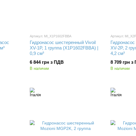
Артикул: MI_X1P1602FBBA
Артикул: MI_X2
асос
Гидронасос шестеренный Vivoil
Гидронасос 
см³
XV-1P, 1 группа (X1P1602FBBA) |
XV-2P, 2 гр
0,9 см³
4,2 см³
6 844 грн з ПДВ
8 709 грн з
В наличии
В наличии