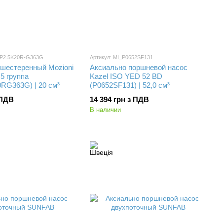
GP2.5K20R-G363G
Артикул: MI_P0652SF131
 шестеренный Mozioni
Аксиально поршневой насос
5 группа
Kazel ISO YED 52 BD
RG363G) | 20 см³
(P0652SF131) | 52,0 см³
 ПДВ
14 394 грн з ПДВ
В наличии