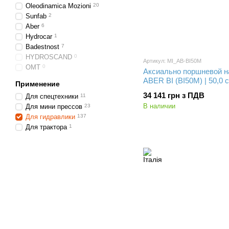
Oleodinamica Mozioni
20
Sunfab
2
Aber
6
Hydrocar
1
Badestnost
7
HYDROSCAND
0
Артикул: MI_AB-BI50M
OMT
0
Аксиально поршневой н
ABER BI (BI50M) | 50,0 
Применение
34 141 грн з ПДВ
Для спецтехники
11
В наличии
Для мини прессов
23
Для гидравлики
137
Для трактора
1