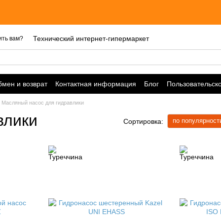
Цены акту
Технический интернет-гипермаркет
ить вам?
мен и возврат
Контактная информация
Блог
Пользовательск
Масляный насос для гидравлики
влики
по популярност
Сортировка: