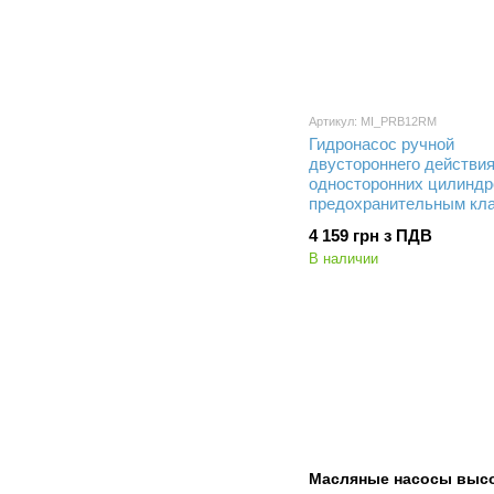
Артикул: MI_PRB12RM
Гидронасос ручной
двустороннего действи
односторонних цилиндр
предохранительным кл
(PRB12RM) | 12,0 см³
4 159 грн з ПДВ
В наличии
Масляные насосы высо