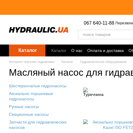
Перейти к основному контенту
067 640-11-88
Перезвон
Каталог
Каталог
О нас
Оплата и доставка
Об
Точки выдачи
Интернет-магазин гидравлики
Каталог
Гидравлическое оборудование
Масляный насос для гидра
Шестеренчатые гидронасосы
Аксиально поршневые
гидронасосы
Ручные насосы
Секционные насосы
Запчасти для гидравлических
насосов