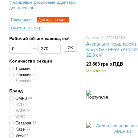
Фланцевые резьбовые адаптеры
для насосов
Применение:
Для гидравлики
Очистить фильтр
Артикул: MI_AP023SF111
Рабочий объем насоса, см³
Аксиально поршневой н
От Рабочий объем насоса, см³
До Рабочий объем насоса, см³
OK
Kazel ISO FEYZ (AP022S
22,0 см³
Количество секций
23 863 грн з ПДВ
1 секция
33
В наличии
2 секции
9
3 секции
0
Бренд
OMFB
30
HVD
0
HANSA
0
VIBO
0
Casappa
43
Kazel
22
Vivoil
6