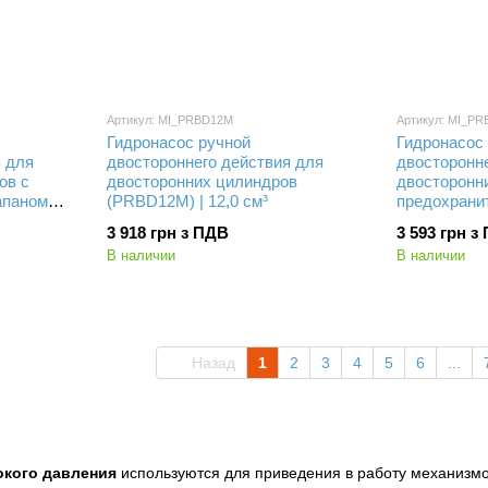
Артикул: MI_PRBD12M
Артикул: MI_P
Гидронасос ручной
Гидронасос
я для
двостороннего действия для
двосторонн
ов с
двосторонних цилиндров
двосторонн
апаном
(PRBD12M) | 12,0 см³
предохрани
(PRBD12RM) 
3 918 грн з ПДВ
3 593 грн з
В наличии
В наличии
Назад
1
2
3
4
5
6
...
кого давления
используются для приведения в работу механизмо