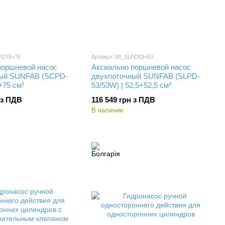
PD76+76
Артикул: MI_SLPD53+53
поршневой насос
Аксиально поршневой насос
ный SUNFAB (SCPD-
двухпоточный SUNFAB (SLPD-
+75 см³
53/53W) | 52,5+52,5 см³
 з ПДВ
116 549 грн з ПДВ
В наличии