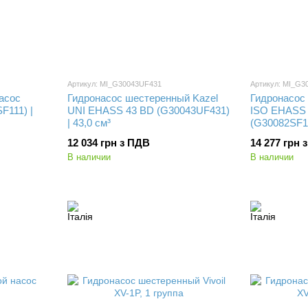
Артикул: MI_G30043UF431
Артикул: MI_G3
асос
Гидронасос шестеренный Kazel
Гидронасос
F111) |
UNI EHASS 43 BD (G30043UF431)
ISO EHASS 
| 43,0 см³
(G30082SF13
12 034 грн з ПДВ
14 277 грн 
В наличии
В наличии