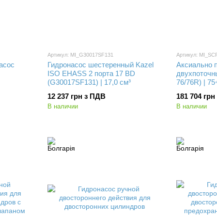
Артикул: MI_G30017SF131
Артикул: MI_SC
асос
Гидронасос шестеренный Kazel
Аксиально 
ISO EHASS 2 порта 17 BD
двухпоточ
(G30017SF131) | 17,0 см³
76/76R) | 75
12 237 грн з ПДВ
181 704 грн
В наличии
В наличии