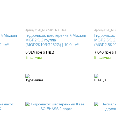
Артикул: MI_MGP2K10R-G262G
Артикул: MI_M
й Mozioni
Гидронасос шестеренный Mozioni
Гидронасос
MGP2K, 2 группа
MGP2,5K, 2,
2 см³
(MGP2K10RG262G) | 10,0 см³
(MGP2.5K20
5 314 грн з ПДВ
7 046 грн з
В наличии
В наличии