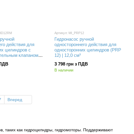
RBD12RM
Артикул: MI_PRP12
 ручной
Гидронасос ручной
его действия для
одностороннего действия для
их цилиндров с
односторонних цилиндров (PRP
тельным клапаном
12) | 12,0 см³
| 12,0 см³
 ПДВ
3 798 грн з ПДВ
В наличии
7
Вперед
в, таких как гидроцилндры, гидромоторы. Поддерживают