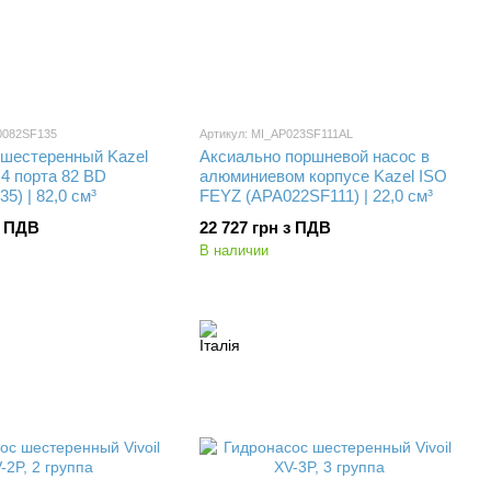
0082SF135
Артикул: MI_AP023SF111AL
 шестеренный Kazel
Аксиально поршневой насос в
4 порта 82 BD
алюминиевом корпусе Kazel ISO
5) | 82,0 см³
FEYZ (APA022SF111) | 22,0 см³
з ПДВ
22 727 грн з ПДВ
В наличии