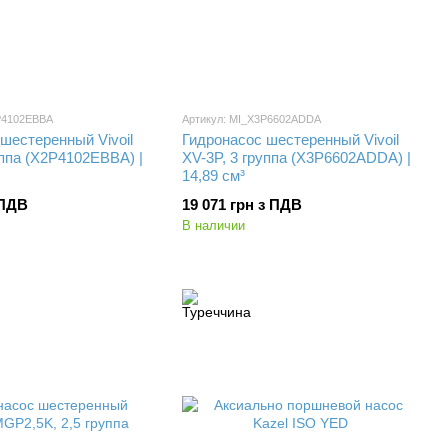
P4102EBBA
Артикул: MI_X3P6602ADDA
шестеренный Vivoil
Гидронасос шестеренный Vivoil
уппа (X2P4102EBBA) |
XV-3P, 3 группа (X3P6602ADDA) |
14,89 см³
 ПДВ
19 071 грн з ПДВ
В наличии