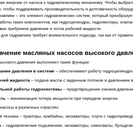
ая энергию от насоса к гидравлическому механизму. Чтобы выбрат
, чтобы поддерживать производительность и долговечность оборуд
авлики – это элемент гидравлических систем, который преобразуе
аботы таких компонентов, как гидроцилиндры, гидромоторы, клапа
ая требуемое давление и поток рабочей жидкости.
для гидравлики требует внимательного подхода, так как от правил
начение масляных насосов высокого давл
высокого давления выполняют такие функции:
жание давления в системе
– обеспечивают работу гидроцилиндро
очей жидкости
– подача масла с заданным потоком и давлением в
ильной работы гидросистемы
– предотвращение скачков давления
сть
– минимизация потерь мощности при передаче энергии.
асосы в различных отраслях:
 техника – тракторы, комбайны, экскаваторы, плуги с гидропривод
а – гидравлические подъемники, экскаваторы, самосвалы, бульдозе