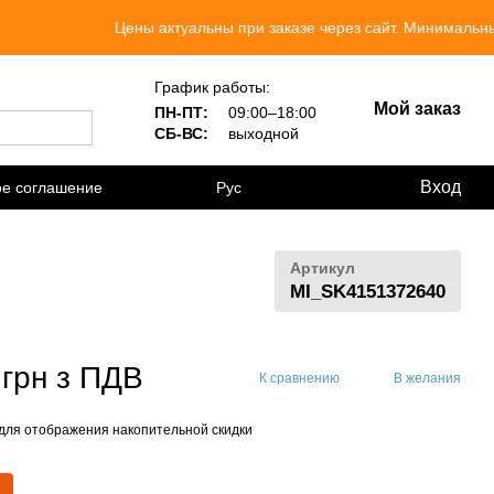
Цены актуальны при заказе через сайт. Минимальный заказ
График работы:
Мой заказ
ПН-ПТ:
09:00–18:00
СБ-ВС:
выходной
Вход
ое соглашение
Рус
Артикул
MI_SK4151372640
 грн з ПДВ
К сравнению
В желания
для отображения накопительной скидки