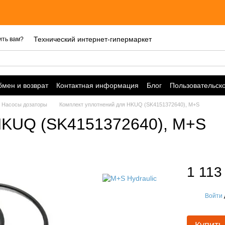
Технический интернет-гипермаркет
ить вам?
мен и возврат
Контактная информация
Блог
Пользовательск
Насосы дозаторы
Комплект уплотнений для HKUQ (SK4151372640), M+S
HKUQ (SK4151372640), M+S
1 113
Войти
%