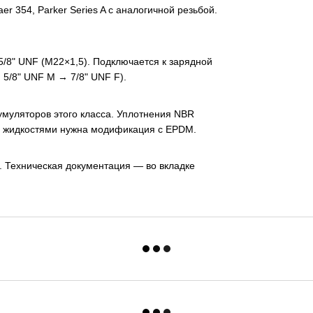
r 354, Parker Series A с аналогичной резьбой.
/8" UNF (M22×1,5). Подключается к зарядной
 5/8" UNF M → 7/8" UNF F).
умуляторов этого класса. Уплотнения NBR
и жидкостями нужна модификация с EPDM.
. Техническая документация — во вкладке