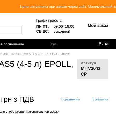
Цены актуальны при заказе через сайт. Минимальный заказ 300 
График работы:
Мой заказ
ПН-ПТ:
09:00–18:00
СБ-ВС:
выходной
Вход
ое соглашение
Рус
8″ UNF (M22×1,5) для AS4-AS5 (4-5 л) EPOLL, Италия
AS5 (4-5 л) EPOLL,
Артикул
MI_V2042-
CP
 грн з ПДВ
К сравнению
В желания
для отображения накопительной скидки