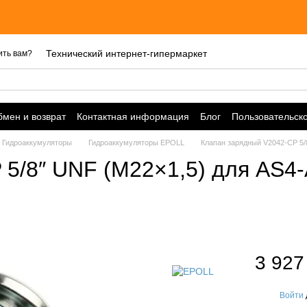
Технический интернет-гипермаркет
ить вам?
мен и возврат
Контактная информация
Блог
Пользовательск
Гидроаккумуляторы
Гидроаккумуляторы EPOLL
Клапан зарядный V2042-CP 5/
5/8″ UNF (M22×1,5) для AS4-
3 927
Войти
%