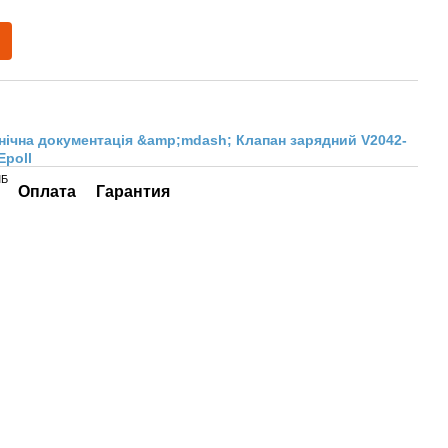
нічна документація &amp;mdash; Клапан зарядний V2042-
Epoll
МБ
Оплата
Гарантия