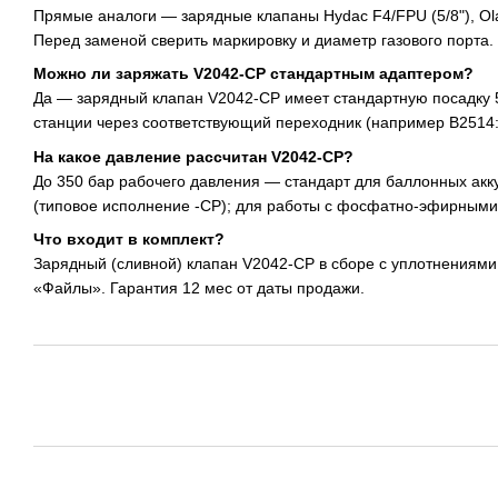
Прямые аналоги — зарядные клапаны Hydac F4/FPU (5/8"), Olae
Перед заменой сверить маркировку и диаметр газового порта.
Можно ли заряжать V2042-CP стандартным адаптером?
Да — зарядный клапан V2042-CP имеет стандартную посадку 5
станции через соответствующий переходник (например B2514:
На какое давление рассчитан V2042-CP?
До 350 бар рабочего давления — стандарт для баллонных акк
(типовое исполнение -CP); для работы с фосфатно-эфирным
Что входит в комплект?
Зарядный (сливной) клапан V2042-CP в сборе с уплотнениями
«Файлы». Гарантия 12 мес от даты продажи.