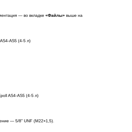
ментация — во вкладке
«Файлы»
выше на
AS4-AS5 (4-5 л)
oll AS4-AS5 (4-5 л)
ение — 5/8" UNF (M22×1,5).