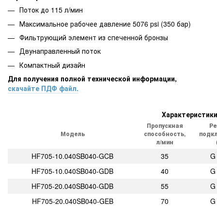
Поток до 115 л/мин
Максимальное рабочее давление 5076 psi (350 бар)
Фильтрующий элемент из спеченной бронзы
Двунаправленный поток
Компактный дизайн
Для получения полной технической информации,
скачайте ПДФ файл.
Характеристик
Пропускная
Ре
Модель
способность,
подк
л/мин
HF705-10.040SB040-GCB
35
G 
HF705-10.040SB040-GDB
40
G 
HF705-20.040SB040-GDB
55
G 
HF705-20.040SB040-GEB
70
G 