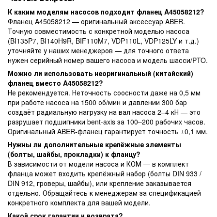
К каким моделям насосов подходит фланец A45058212?
Фланец A45058212 — оригинальный аксессуар ABER.
Точную совместимость с конкретной моделью насоса
(BI135P7, BI140H9R, BIF110M7, VDP110L, VDP125LY и т.д.)
уточняйте у наших менеджеров — для точного ответа
нужен серийный номер вашего насоса и модель шасси/PTO.
Можно ли использовать неоригинальный (китайский)
фланец вместо A45058212?
Не рекомендуется. Неточность соосности даже на 0,5 мм
при работе насоса на 1500 об/мин и давлении 300 бар
создаёт радиальную нагрузку на вал насоса 2–4 кН — это
разрушает подшипники bent-axis за 100–200 рабочих часов.
Оригинальный ABER-фланец гарантирует точность ±0,1 мм.
Нужны ли дополнительные крепёжные элементы
(болты, шайбы, прокладки) к фланцу?
В зависимости от модели насоса и КОМ — в комплект
фланца может входить крепёжный набор (болты DIN 933 /
DIN 912, гроверы, шайбы), или крепление заказывается
отдельно. Обращайтесь к менеджерам за спецификацией
конкретного комплекта для вашей модели.
Какой срок гарантии и возврата?