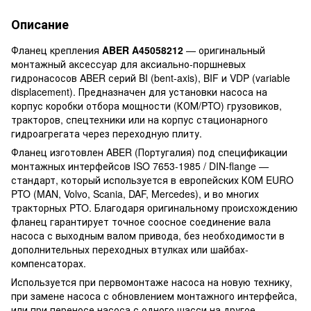
Описание
Фланец крепления
ABER A45058212
— оригинальный
монтажный аксессуар для аксиально-поршневых
гидронасосов ABER серий BI (bent-axis), BIF и VDP (variable
displacement). Предназначен для установки насоса на
корпус коробки отбора мощности (КОМ/PTO) грузовиков,
тракторов, спецтехники или на корпус стационарного
гидроагрегата через переходную плиту.
Фланец изготовлен ABER (Португалия) под спецификации
монтажных интерфейсов ISO 7653-1985 / DIN-flange —
стандарт, который используется в европейских КОМ EURO
PTO (MAN, Volvo, Scania, DAF, Mercedes), и во многих
тракторных PTO. Благодаря оригинальному происхождению
фланец гарантирует точное соосное соединение вала
насоса с выходным валом привода, без необходимости в
дополнительных переходных втулках или шайбах-
компенсаторах.
Используется при первомонтаже насоса на новую технику,
при замене насоса с обновлением монтажного интерфейса,
или при переносе насоса с одного шасси на другое.