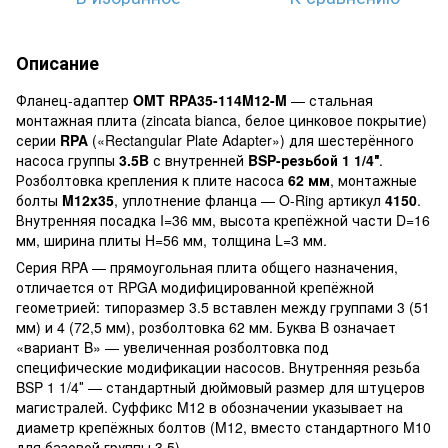
Описание
Фланец-адаптер
OMT RPA35-114M12-M
— стальная
монтажная плита (zincata bianca, белое цинковое покрытие)
серии
RPA
(«Rectangular Plate Adapter») для шестерённого
насоса группы
3.5B
с внутренней
BSP-резьбой 1 1/4″
.
Розболтовка крепления к плите насоса
62 мм
, монтажные
болты
M12x35
, уплотнение фланца — O-Ring артикул
4150
.
Внутренняя посадка I=36 мм, высота крепёжной части D=16
мм, ширина плиты H=56 мм, толщина L=3 мм.
Серия RPA — прямоугольная плита общего назначения,
отличается от RPGA модифицированной крепёжной
геометрией: типоразмер 3.5 вставлен между группами 3 (51
мм) и 4 (72,5 мм), розболтовка 62 мм. Буква B означает
«вариант B» — увеличенная розболтовка под
специфические модификации насосов. Внутренняя резьба
BSP 1 1/4″ — стандартный дюймовый размер для штуцеров
магистралей. Суффикс M12 в обозначении указывает на
диаметр крепёжных болтов (M12, вместо стандартного M10
для базовой группы 3.5).