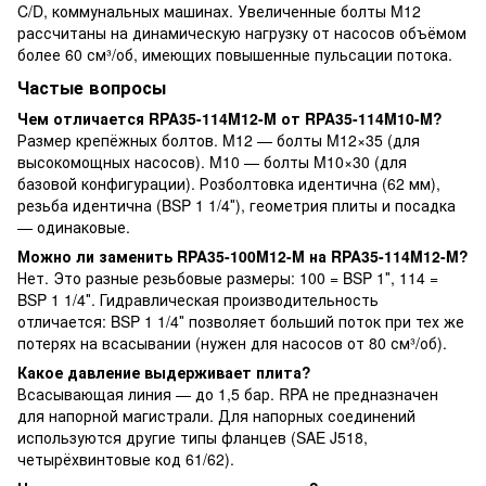
C/D, коммунальных машинах. Увеличенные болты M12
рассчитаны на динамическую нагрузку от насосов объёмом
более 60 см³/об, имеющих повышенные пульсации потока.
Частые вопросы
Чем отличается RPA35-114M12-M от RPA35-114M10-M?
Размер крепёжных болтов. M12 — болты M12×35 (для
высокомощных насосов). M10 — болты M10×30 (для
базовой конфигурации). Розболтовка идентична (62 мм),
резьба идентична (BSP 1 1/4″), геометрия плиты и посадка
— одинаковые.
Можно ли заменить RPA35-100M12-M на RPA35-114M12-M?
Нет. Это разные резьбовые размеры: 100 = BSP 1″, 114 =
BSP 1 1/4″. Гидравлическая производительность
отличается: BSP 1 1/4″ позволяет больший поток при тех же
потерях на всасывании (нужен для насосов от 80 см³/об).
Какое давление выдерживает плита?
Всасывающая линия — до 1,5 бар. RPA не предназначен
для напорной магистрали. Для напорных соединений
используются другие типы фланцев (SAE J518,
четырёхвинтовые код 61/62).