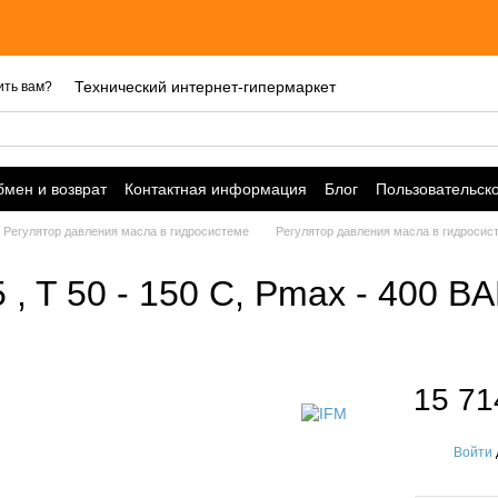
Технический интернет-гипермаркет
ить вам?
мен и возврат
Контактная информация
Блог
Пользовательск
Регулятор давления масла в гидросистеме
Регулятор давления масла в гидросис
, T 50 - 150 С, Pmax - 400 BA
15 71
Войти
%