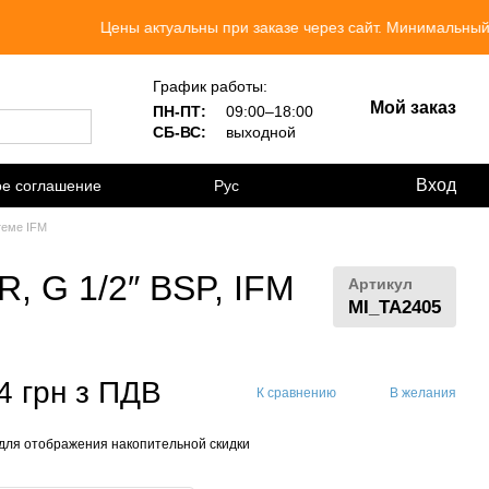
Цены актуальны при заказе через сайт. Минимальный заказ 
График работы:
Мой заказ
ПН-ПТ:
09:00–18:00
СБ-ВС:
выходной
Вход
ое соглашение
Рус
теме IFM
R, G 1/2″ BSP, IFM
Артикул
MI_TA2405
4 грн з ПДВ
К сравнению
В желания
для отображения накопительной скидки