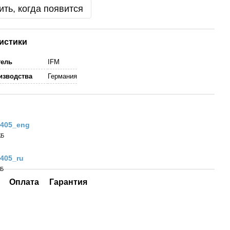
ть, когда появится
истики
тель
IFM
изводства
Германия
405_eng
КБ
405_ru
КБ
Оплата
Гарантия