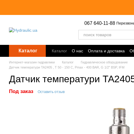
Перейти к основному контенту
067 640-11-88
Перезвон
Каталог
Каталог
О нас
Оплата и доставка
Об
Точки выдачи
Интернет-магазин гидравлики
Каталог
Гидравлическое оборудование
Датчик температури TA2405 , T 50 - 150 С, Pmax - 400 BAR, G 1/2″ BSP, IFM
Датчик температури TA2405 
Под заказ
Оставить отзыв