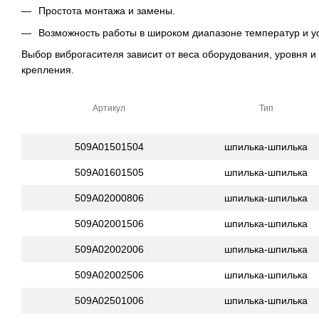
Простота монтажа и замены.
Возможность работы в широком диапазоне температур и у
Выбор виброгасителя зависит от веса оборудования, уровня и
крепления.
Артикул
Тип
509A01501504
шпилька-шпилька
509A01601505
шпилька-шпилька
509A02000806
шпилька-шпилька
509A02001506
шпилька-шпилька
509A02002006
шпилька-шпилька
509A02002506
шпилька-шпилька
509A02501006
шпилька-шпилька