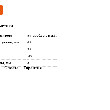
истики
асителя
вн. різьба-вн. різьба
аружный, мм
40
м
30
M8
бы, мм
8
Оплата
Гарантия