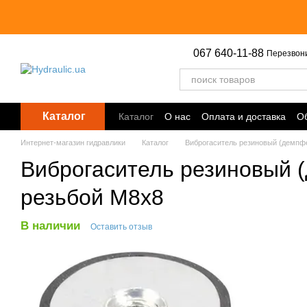
Перейти к основному контенту
067 640-11-88
Перезвон
Каталог
Каталог
О нас
Оплата и доставка
Об
Точки выдачи
Интернет-магазин гидравлики
Каталог
Виброгаситель резиновый (демпф
Виброгаситель резиновый (д
резьбой M8х8
В наличии
Оставить отзыв