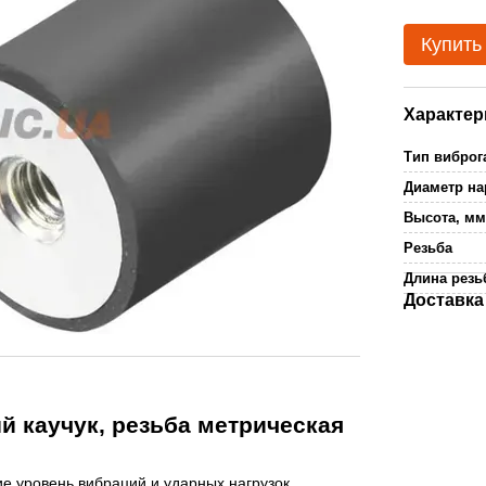
Купить
Характер
Тип виброг
Диаметр н
Высота, м
Резьба
Длина резь
Доставка
 каучук, резьба метрическая
 уровень вибраций и ударных нагрузок,