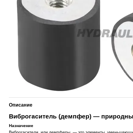
Описание
Виброгаситель (демпфер) — природный
Назначение
Виброгасители, или демпферы, — это элементы, уменьшающие