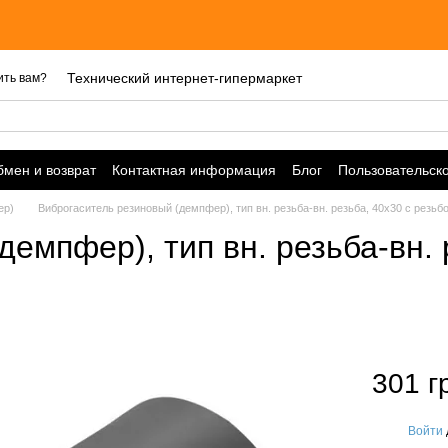
Цен
Технический интернет-гипермаркет
ить вам?
мен и возврат
Контактная информация
Блог
Пользовательск
ер)
Виброгаситель резиновый (демпфер), тип вн. резьба-вн. резьба, 40х30 с резьб
емпфер), тип вн. резьба-вн. 
301 г
Войти
%