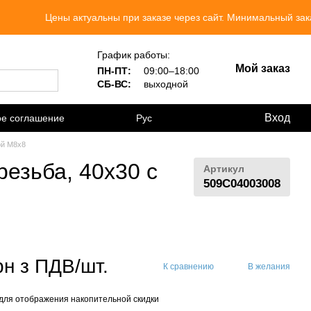
ы актуальны при заказе через сайт. Минимальный заказ 300 грн.
График работы:
Мой заказ
ПН-ПТ:
09:00–18:00
СБ-ВС:
выходной
Вход
ое соглашение
Рус
ой M8х8
резьба, 40х30 с
Артикул
509C04003008
рн з ПДВ/шт.
К сравнению
В желания
для отображения накопительной скидки