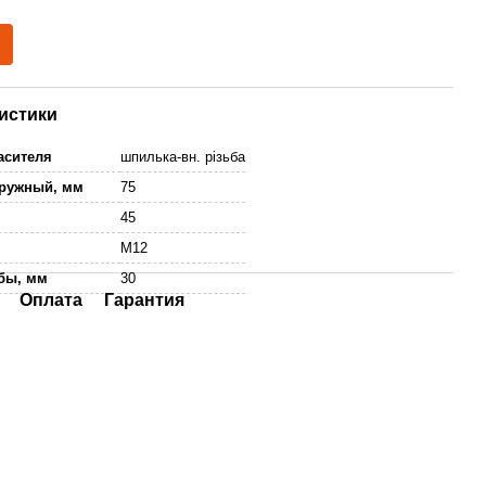
истики
асителя
шпилька-вн. різьба
аружный, мм
75
м
45
M12
бы, мм
30
Оплата
Гарантия