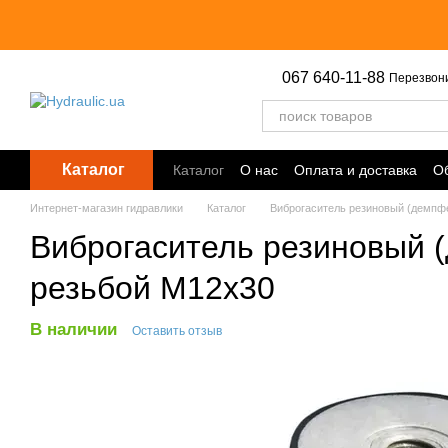
Перейти к основному контенту
067 640-11-88
Перезвон
Каталог
Каталог
О нас
Оплата и доставка
Об
Точки выдачи
Интернет-магазин гидравлики
Каталог
Виброгаситель резиновый (демпф
Виброгаситель резиновый (
резьбой M12х30
В наличии
Оставить отзыв