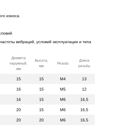
го износа.
словий.
 частоты вибраций, условий эксплуатации и типа
Диаметр
Высота,
Длина
наружный,
Резьба
мм
резьбы
мм
15
15
M4
13
16
15
M5
12
16
15
M6
16,5
20
15
M6
16,5
20
20
M6
16,5