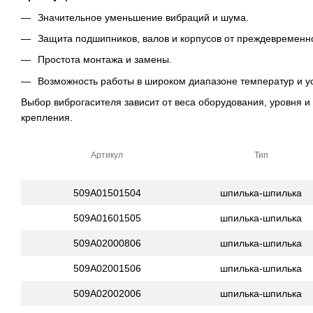
Значительное уменьшение вибраций и шума.
Защита подшипников, валов и корпусов от преждевременно
Простота монтажа и замены.
Возможность работы в широком диапазоне температур и у
Выбор виброгасителя зависит от веса оборудования, уровня и
крепления.
Артикул
Тип
509A01501504
шпилька-шпилька
509A01601505
шпилька-шпилька
509A02000806
шпилька-шпилька
509A02001506
шпилька-шпилька
509A02002006
шпилька-шпилька