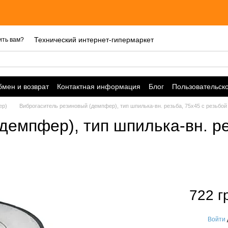
Цен
Технический интернет-гипермаркет
ить вам?
мен и возврат
Контактная информация
Блог
Пользовательск
ер)
Виброгаситель резиновый (демпфер), тип шпилька-вн. резьба, 75х45 с резьбо
демпфер), тип шпилька-вн. ре
722 г
Войти
%