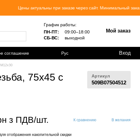
ы актуальны при заказе через сайт. Минимальный заказ 300 грн.
График работы:
Мой заказ
ПН-ПТ:
09:00–18:00
СБ-ВС:
выходной
Вход
ое соглашение
Рус
й M12х30
зьба, 75х45 с
Артикул
509B07504512
рн з ПДВ/шт.
К сравнению
В желания
для отображения накопительной скидки