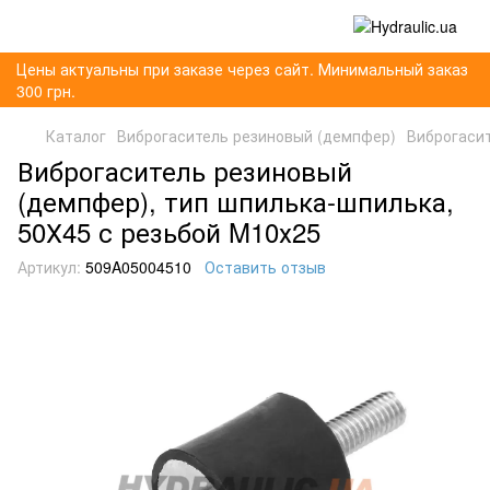
Цены актуальны при заказе через сайт. Минимальный заказ
300 грн.
Каталог
Виброгаситель резиновый (демпфер)
Виброгасит
Виброгаситель резиновый
(демпфер), тип шпилька-шпилька,
50Х45 с резьбой M10х25
Артикул:
509A05004510
Оставить отзыв