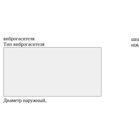
виброгасителя
шпи
Тип виброгасителя
ніж
Диаметр наружный,