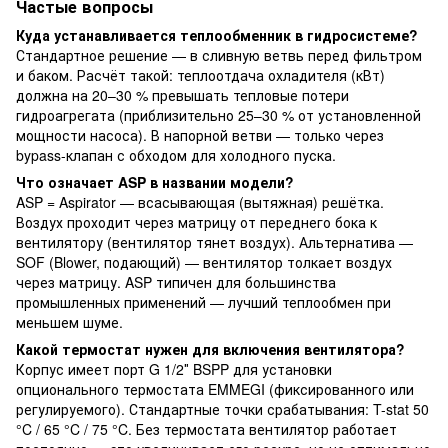
Частые вопросы
Куда устанавливается теплообменник в гидросистеме?
Стандартное решение — в сливную ветвь перед фильтром
и баком. Расчёт такой: теплоотдача охладителя (кВт)
должна на 20–30 % превышать тепловые потери
гидроагрегата (приблизительно 25–30 % от установленной
мощности насоса). В напорной ветви — только через
bypass-клапан с обходом для холодного пуска.
Что означает ASP в названии модели?
ASP = Aspirator — всасывающая (вытяжная) решётка.
Воздух проходит через матрицу от переднего бока к
вентилятору (вентилятор тянет воздух). Альтернатива —
SOF (Blower, подающий) — вентилятор толкает воздух
через матрицу. ASP типичен для большинства
промышленных применений — лучший теплообмен при
меньшем шуме.
Какой термостат нужен для включения вентилятора?
Корпус имеет порт G 1/2″ BSPP для установки
опционального термостата EMMEGI (фиксированного или
регулируемого). Стандартные точки срабатывания: T-stat 50
°C / 65 °C / 75 °C. Без термостата вентилятор работает