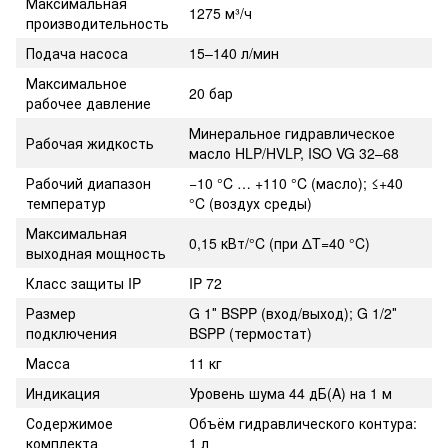
Максимальная
1275 м³/ч
производительность
Подача насоса
15–140 л/мин
Максимальное
20 бар
рабочее давление
Минеральное гидравлическое
Рабочая жидкость
масло HLP/HVLP, ISO VG 32–68
Рабочий диапазон
−10 °C … +110 °C (масло); ≤+40
температур
°C (воздух среды)
Максимальная
0,15 кВт/°C (при ΔT=40 °C)
выходная мощность
Класс защиты IP
IP 72
Размер
G 1″ BSPP (вход/выход); G 1/2″
подключения
BSPP (термостат)
Масса
11 кг
Индикация
Уровень шума 44 дБ(A) на 1 м
Содержимое
Объём гидравлического контура:
комплекта
1 л