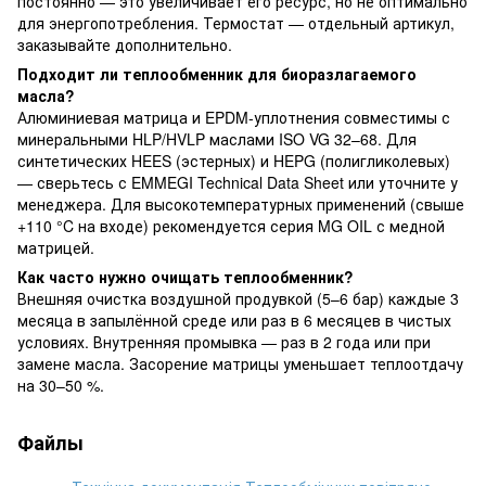
постоянно — это увеличивает его ресурс, но не оптимально
для энергопотребления. Термостат — отдельный артикул,
заказывайте дополнительно.
Подходит ли теплообменник для биоразлагаемого
масла?
Алюминиевая матрица и EPDM-уплотнения совместимы с
минеральными HLP/HVLP маслами ISO VG 32–68. Для
синтетических HEES (эстерных) и HEPG (полигликолевых)
— сверьтесь с EMMEGI Technical Data Sheet или уточните у
менеджера. Для высокотемпературных применений (свыше
+110 °C на входе) рекомендуется серия MG OIL с медной
матрицей.
Как часто нужно очищать теплообменник?
Внешняя очистка воздушной продувкой (5–6 бар) каждые 3
месяца в запылённой среде или раз в 6 месяцев в чистых
условиях. Внутренняя промывка — раз в 2 года или при
замене масла. Засорение матрицы уменьшает теплоотдачу
на 30–50 %.
Файлы