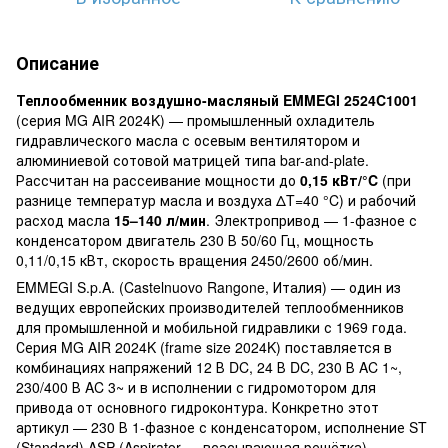
Описание
Теплообменник воздушно-масляный EMMEGI 2524C1001
(серия MG AIR 2024K) — промышленный охладитель
гидравлического масла с осевым вентилятором и
алюминиевой сотовой матрицей типа bar-and-plate.
Рассчитан на рассеивание мощности до
0,15 кВт/°C
(при
разнице температур масла и воздуха ΔT=40 °C) и рабочий
расход масла
15–140 л/мин
. Электропривод — 1-фазное с
конденсатором двигатель 230 В 50/60 Гц, мощность
0,11/0,15 кВт, скорость вращения 2450/2600 об/мин.
EMMEGI S.p.A. (Castelnuovo Rangone, Италия) — один из
ведущих европейских производителей теплообменников
для промышленной и мобильной гидравлики с 1969 года.
Серия MG AIR 2024K (frame size 2024K) поставляется в
комбинациях напряжений 12 В DC, 24 В DC, 230 В AC 1~,
230/400 В AC 3~ и в исполнении с гидромотором для
привода от основного гидроконтура. Конкретно этот
артикул — 230 В 1-фазное с конденсатором, исполнение ST
(Standard) ASP (Aspirator — всасывающая решётка).