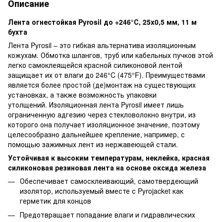
Описание
Лента огнестойкая Pyrosil до +246°С, 25x0,5 мм, 11 м
бухта
Лента Pyrosil – это гибкая альтернатива изоляционным
кожухам. Обмотка шлангов, труб или кабельных пучков этой
легко самоклеящейся красной силиконовой лентой
защищает их от влаги до 246°C (475°F). Преимуществами
является более простой (де)монтаж на существующих
установках, а также возможность упаковки
утолщений. Изоляционная лента Pyrosil имеет лишь
ограниченную адгезию через стекловолокно внутри, из
которого она получает изоляционное значение, поэтому
целесообразно дальнейшее крепление, например, с
помощью зажимных лент из нержавеющей стали.
Устойчивая к высоким температурам, неклейка, красная
силиконовая резиновая лента на основе оксида железа
Обеспечивает самосклеивающий, самотвердеющий
изолятор, используемый вместе с Pyrojacket как
герметик для концов
Предотвращает попадание влаги и гидравлических