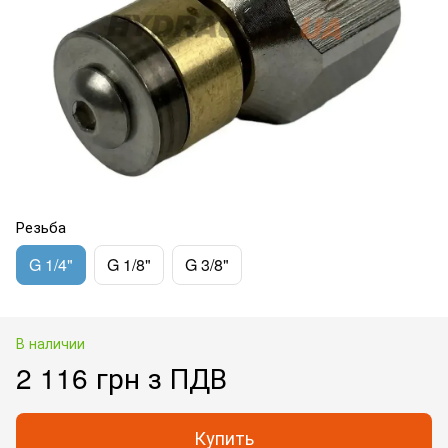
Резьба
G 1/4"
G 1/8"
G 3/8"
В наличии
2 116 грн з ПДВ
Купить