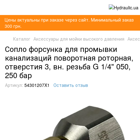
Цены актуальны при заказе через сайт. Минимальный заказ
300 грн.
Каталог
Аксессуары для мойки высокого давления
Аксе
Сопло форсунка для промывки
канализаций поворотная роторная,
отверстия 3, вн. резьба G 1/4" 050,
250 бар
Артикул:
54301207X1
Оставить отзыв