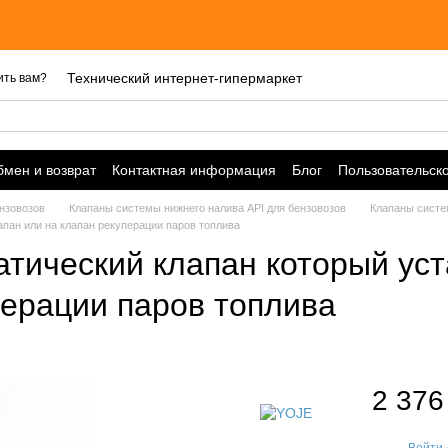
Технический интернет-гипермаркет
ить вам?
мен и возврат
Контактная информация
Блог
Пользовательск
нзовозов
Клапаны системы нижнего налива API для бензовозов
Клапаны систе
пан или на клапан рекуперации паров топлива
тический клапан который уст
перации паров топлива
2 376
Войти