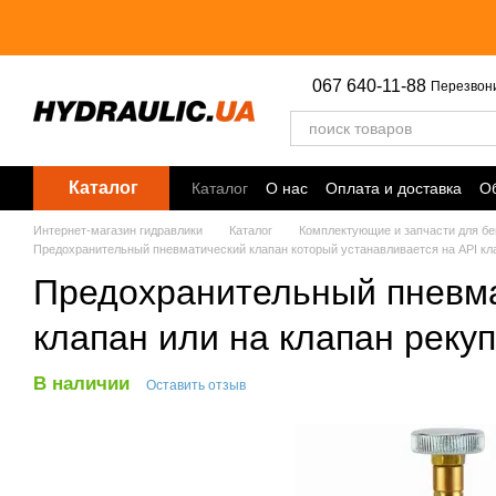
Перейти к основному контенту
067 640-11-88
Перезвон
Каталог
Каталог
О нас
Оплата и доставка
Об
Точки выдачи
Интернет-магазин гидравлики
Каталог
Комплектующие и запчасти для бе
Предохранительный пневматический клапан который устанавливается на API кла
Предохранительный пневма
клапан или на клапан реку
В наличии
Оставить отзыв