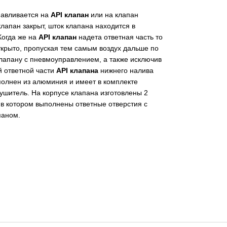
навливается на
API клапан
или на клапан
лапан закрыт, шток клапана находится в
Когда же на
API клапан
надета ответная часть то
ткрыто, пропуская тем самым воздух дальше по
лапану с пневмоуправлением, а также исключив
й ответной части
API клапана
нижнего налива
полнен из алюминия и имеет в комплекте
шитель. На корпусе клапана изготовлены 2
, в котором выполнены ответные отверстия с
паном.