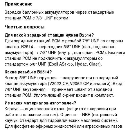
Применение
Зарядка баллонных аккумуляторов через стандартные
станции PCM с 7/8" UNF портом
Частые вопросы
Для какой зарядной станции нужен B2514?
Для зарядных станций PCM с резьбой 7/8" UNF со стороны
шланга. B2514 — переходник 5/8" UNF (нар., под клапан
аккумулятора) → 7/8" UNF (внутр., под шланг PCM). Без него
станции PCM не подключить к аккумуляторам со
стандартом 5/8" UNF (Epoll AS1-55, Hydac, Olaer).
Какие резьбы у B2514?
Выход: 5/8" UNF наружная — закручивается на зарядный
клапан аккумулятора (V2022-CP, V2062-CP и аналоги). Вход:
7/8" UNF внутренняя — принимает шланг от зарядной
станции PCM. Уплотняющий о-ринг входит в комплект.
Из каких материалов изготовлен?
Корпус — оцинкованная сталь (защита от коррозии при
работе с влажным азотом). О-ринги — NBR (нитрильный
каучук, стандарт для гидравлических масляных систем).
Для фосфатно-эфирных жидкостей или агрессивных газов