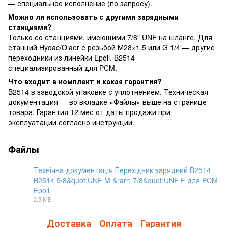
— специальное исполнение (по запросу).
Можно ли использовать с другими зарядными
станциями?
Только со станциями, имеющими 7/8" UNF на шланге. Для
станций Hydac/Olaer с резьбой М28×1,5 или G 1/4 — другие
переходники из линейки Epoll. B2514 —
специализированный для PCM.
Что входит в комплект и какая гарантия?
B2514 в заводской упаковке с уплотнением. Техническая
документация — во вкладке «Файлы» выше на странице
товара. Гарантия 12 мес от даты продажи при
эксплуатации согласно инструкции.
Файлы
Технічна документація Перехідник зарядний B2514
B2514 5/8&quot;UNF M &rarr; 7/8&quot;UNF F для PCM
Epoll
PDF
2.5 МБ
Доставка
Оплата
Гарантия