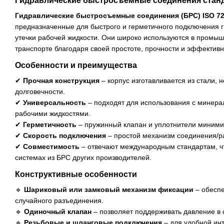
Гидравлические быстросъемные соединения станда
Гидравлические быстросъемные соединения (БРС) ISO 72
предназначенные для быстрого и герметичного подключения г
утечки рабочей жидкости. Они широко используются в промышл
транспорте благодаря своей простоте, прочности и эффективн
Особенности и преимущества
✔
Прочная конструкция
– корпус изготавливается из стали,
долговечности.
✔
Универсальность
– подходят для использования с минер
рабочими жидкостями.
✔
Герметичность
– пружинный клапан и уплотнители миними
✔
Скорость подключения
– простой механизм соединения/р
✔
Совместимость
– отвечают международным стандартам, чт
системах из БРС других производителей.
Конструктивные особенности
🔹
Шариковый или замковый механизм фиксации
– обеспе
случайного разъединения.
🔹
Одиночный клапан
– позволяет поддерживать давление в 
🔹
Резьбовые и шланговые подключения
– для удобной инт