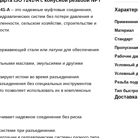
рта ISO 7241-A с конусной резьбой NPT
Характер
41-A
– это надежные муфтовые соединения,
идравлических систем без потери давления и
Применени
енности, сельском хозяйстве, строительстве и
ости.
Материал
Стандарт
Пропускная
 нержавеющей стали или латуни для обеспечения
Рабочее да
альными маслами, эмульсиями и другими
Условный д
Условный д
зируют истоки во время разъединения.
Резьба по
азъединения без специальных инструментов.
о позволяет использовать их в комплексных
Тип быстр
Доставка
чивает надежное соединение без риска
системе при разъединении.
еграции в гидравлические системы разного типа.