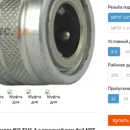
Резьба по
NPTF 1/4
NPTF 1 1/
Условный 
6.3
10
Рабочее д
220
2
Пропускна
12
23
Купить