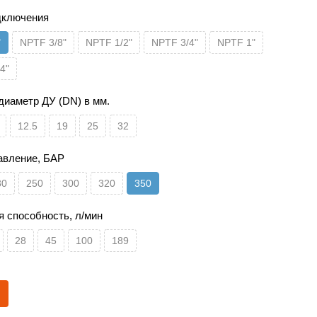
дключения
"
NPTF 3/8"
NPTF 1/2"
NPTF 3/4"
NPTF 1"
4"
диаметр ДУ (DN) в мм.
12.5
19
25
32
авление, БАР
30
250
300
320
350
я способность, л/мин
28
45
100
189