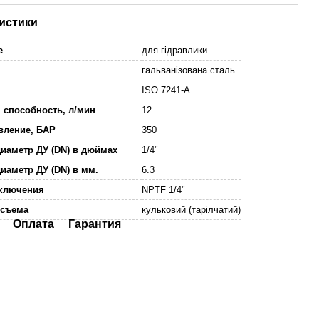
истики
е
для гідравлики
гальванізована сталь
ISO 7241-A
 способность, л/мин
12
вление, БАР
350
иаметр ДУ (DN) в дюймах
1/4"
иаметр ДУ (DN) в мм.
6.3
дключения
NPTF 1/4"
осъема
кульковий (тарілчатий)
Оплата
Гарантия