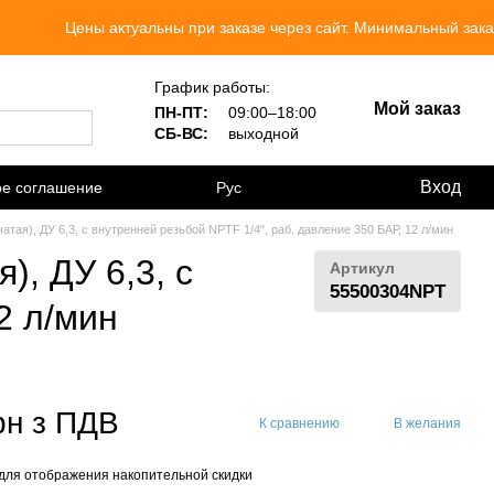
 актуальны при заказе через сайт. Минимальный заказ 300 грн.
График работы:
Мой заказ
ПН-ПТ:
09:00–18:00
СБ-ВС:
выходной
Вход
ое соглашение
Рус
тая), ДУ 6,3, с внутренней резьбой NPTF 1/4", раб. давление 350 БАР, 12 л/мин
, ДУ 6,3, с
Артикул
55500304NPT
2 л/мин
рн з ПДВ
К сравнению
В желания
для отображения накопительной скидки