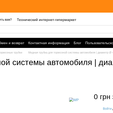
Технический интернет-гипермаркет
ить вам?
мен и возврат
Контактная информация
Блог
Пользовательск
ормозные трубки
Медная трубка для тормозной системы автомобиля | диаметр Ø 
ой системы автомобиля | диа
0 грн
Войти
%