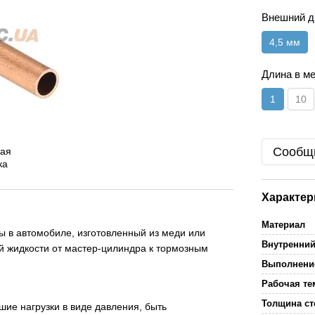
Внешний 
4,5 мм
Длина в м
1
10
Сообщи
Характер
Материал
ы в автомобиле, изготовленный из меди или
Внутренни
й жидкости от мастер-цилиндра к тормозным
Выполнение
Рабочая те
Толщина с
ие нагрузки в виде давления, быть