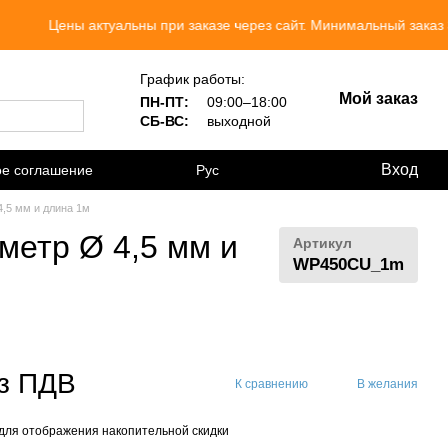
Цены актуальны при заказе через сайт. Минимальный заказ 300 гр
График работы:
Мой заказ
ПН-ПТ:
09:00–18:00
СБ-ВС:
выходной
Вход
ое соглашение
Рус
4,5 мм и длина 1м
метр Ø 4,5 мм и
Артикул
WP450CU_1m
 з ПДВ
К сравнению
В желания
для отображения накопительной скидки