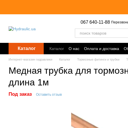
Перейти к основному контенту
067 640-11-88
Перезвон
Каталог
Каталог
О нас
Оплата и доставка
Об
Точки выдачи
Интернет-магазин гидравлики
Каталог
Тормозные фитинги и трубки
Т
Медная трубка для тормозн
длина 1м
Под заказ
Оставить отзыв