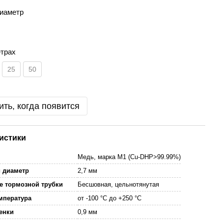
диаметр
етрах
25
50
ть, когда появится
истики
Медь, марка M1 (Cu-DHP>99.99%)
й диаметр
2,7 мм
 тормозной трубки
Бесшовная, цельнотянутая
мпература
от -100 °C до +250 °C
тенки
0,9 мм