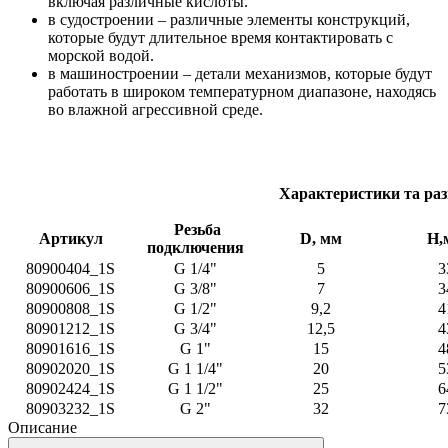
включая различные кислоты.
в судостроении – различные элементы конструкций,
которые будут длительное время контактировать с
морской водой.
в машиностроении – детали механизмов, которые будут
работать в широком температурном диапазоне, находясь
во влажной агрессивной среде.
Характеристики та ра
Резьба
Артикул
D, мм
Н,
подключения
80900404_1S
G 1/4"
5
3
80900606_1S
G 3/8"
7
3
80900808_1S
G 1/2"
9,2
4
80901212_1S
G 3/4"
12,5
4
80901616_1S
G 1"
15
4
80902020_1S
G 1 1/4"
20
5
80902424_1S
G 1 1/2"
25
6
80903232_1S
G 2"
32
7
Описание