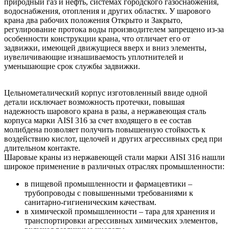
природный газ и нефть, системах городского газоснабжения,
водоснабжения, отопления и других областях. У шарового
крана два рабочих положения Открыто и Закрыто,
регулирование протока воды производителем запрещено из-за
особенности конструкции крана, что отличает его от
задвижки, имеющей движущиеся вверх и вниз элементы,
иувеличивающие изнашиваемость уплотнителей и
уменьшающие срок службы задвижки.
Цельнометалический корпус изготовленный ввиде одной
детали исключает возможность протечки, повышая
надежность шарового крана в разы, а нержавеющая сталь
корпуса марки AISI 316 за счет входящего в ее состав
молибдена позволяет получить повышенную стойкость к
воздействию кислот, щелочей и других агрессивных сред при
длительном контакте.
Шаровые краны из нержавеющей стали марки AISI 316 нашли
широкое применение в различных отраслях промышленности:
в пищевой промышленности и фармацевтики –
трубопроводы с повышенными требованиями к
санитарно-гигиеническим качествам.
в химической промышленности – тара для хранения и
транспортировки агрессивных химических элементов,