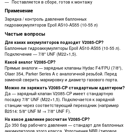
Поставляется в сборе, готов к монтажу
Применение
Зарядка / контроль давления баллонных
гидроаккумуляторов Epoll AS10-AS55 (10-55 л)
Частые вопросы
Для каких аккумуляторов подходит V2085-CP?
Баллонные гидроаккумуляторы Epoll AS10-AS55 (10-55 л).
Подключение — 7/8" UNF (M22×1,5).
Какой аналог V2085-CP?
Прямые аналоги — зарядные клапаны Hydac F4/FPU (7/8"),
Olaer 354, Parker Series A с аналогичной резьбой. Перед
заменой сверить маркировку и диаметр газового порта.
Можно ли заряжать V2085-CP стандартным адаптером?
Да — зарядный клапан V2085-CP имеет стандартную
посадку 7/8" UNF (M22×1,5). Подключается к зарядной
станции через соответствующий переходник (например
B2514: 5/8" UNF M → 7/8" UNF F).
На какое давление рассчитан V2085-CP?
До 350 бар рабочего давления — стандарт для баллонных
аккумуляторов этого класса. Уплотнения NBR (типовое