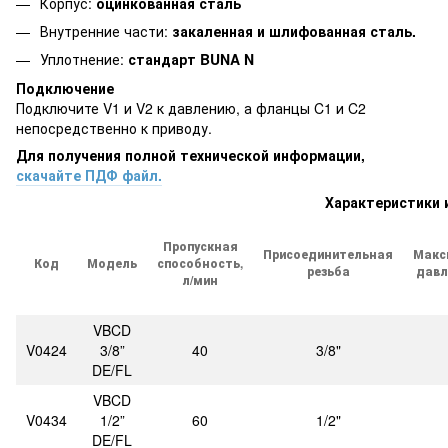
Корпус:
оцинкованная сталь
Внутренние части:
закаленная и шлифованная сталь.
Уплотнение:
стандарт BUNA N
Подключение
Подключите V1 и V2 к давлению, а фланцы C1 и C2
непосредственно к приводу.
Для получения полной технической информации,
скачайте ПДФ файл.
Характеристики 
Пропускная
Присоединительная
Макс
Код
Модель
способность,
резьба
давл
л/мин
VBCD
V0424
3/8”
40
3/8"
DE/FL
VBCD
V0434
1/2”
60
1/2"
DE/FL