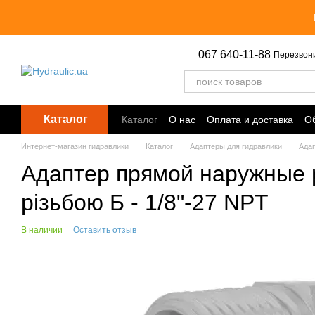
Перейти к основному контенту
067 640-11-88
Перезвон
Каталог
Каталог
О нас
Оплата и доставка
Об
Точки выдачи
Интернет-магазин гидравлики
Каталог
Адаптеры для гидравлики
Ада
Адаптер прямой наружные ре
різьбою Б - 1/8"-27 NPT
В наличии
Оставить отзыв