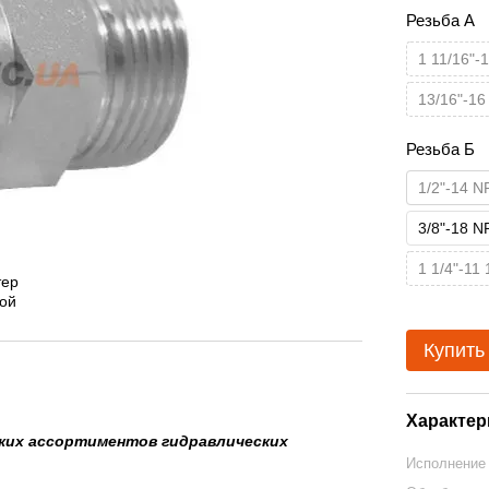
Резьба А
1 11/16"-
13/16"-16
Резьба Б
1/2"-14 N
3/8"-18 N
1 1/4"-11
Купить
Характер
оких ассортиментов гидравлических
Исполнение