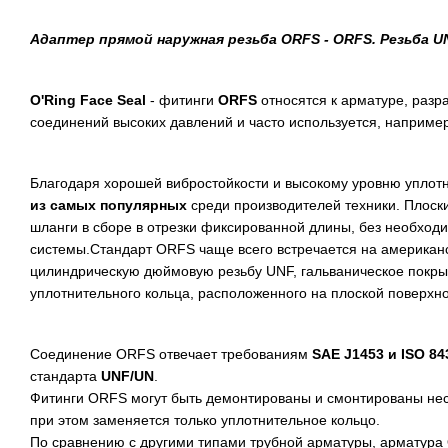
Адаптер прямой наружная резьба ORFS - ORFS. Резьба U
O'Ring Face Seal
- фитинги
ORFS
относятся к арматуре, раз
соединений высоких давлений и часто используется, наприме
Благодаря хорошей вибростойкости и высокому уровню уплот
из самых популярных
среди производителей техники. Плоск
шланги в сборе в отрезки фиксированной длины, без необхо
системы.Стандарт ORFS чаще всего встречается на американс
цилиндрическую дюймовую резьбу UNF, гальваническое покрыт
уплотнительного кольца, расположенного на плоской поверхн
Соединение ORFS отвечает требованиям
SAE J1453 и ISO 84
стандарта
UNF/UN
.
Фитинги ORFS могут быть демонтированы и смонтированы нес
при этом заменяется только уплотнительное кольцо.
По сравнению с другими типами трубной арматуры, арматура