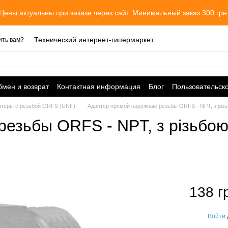
Цены актуальны при заказе через сайт. Минимальный заказ 300 грн
Технический интернет-гипермаркет
ить вам?
мен и возврат
Контактная информация
Блог
Пользовательск
птеры с резьбой ORFS (UNF)
Адаптер прямой наружные резьбы ORFS - NPT, з різьбо
зьбы ORFS - NPT, з різьбою А
138 г
Войти
%