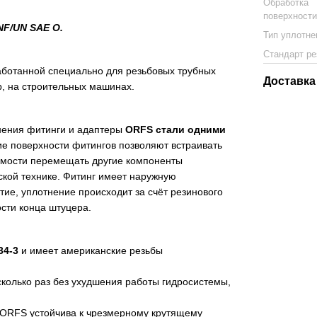
Обработка
поверхност
NF/UN SAE O.
Тип уплотн
Стандарт р
работанной специально для резьбовых трубных
Доставка
р, на строительных машинах.
нения фитинги и адаптеры
ORFS стали одними
ие поверхности фитингов позволяют встраивать
димости перемещать другие компоненты
кой технике. Фитинг имеет наружную
ие, уплотнение происходит за счёт резинового
ости конца штуцера.
34-3
и имеет американские резьбы
колько раз без ухудшения работы гидросистемы,
 ORFS устойчива к чрезмерному крутящему