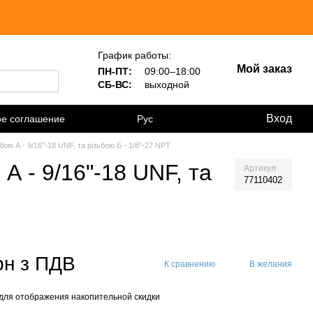
.
График работы:
Мой заказ
ПН-ПТ:
09:00–18:00
СБ-ВС:
выходной
Вход
ое соглашение
Рус
ю А - 9/16"-18 UNF, та різьбою Б - 1/8"-27 NPT
 - 9/16"-18 UNF, та
Артикул
77110402
рн з ПДВ
К сравнению
В желания
для отображения накопительной скидки