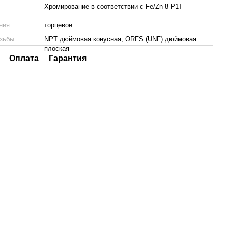
Хромирование в соответствии с Fe/Zn 8 P1T
и
ения
торцевое
езьбы
NPT дюймовая конусная, ORFS (UNF) дюймовая
плоская
Оплата
Гарантия