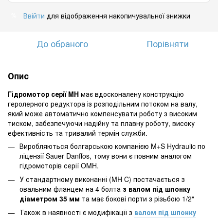
Ввійти
для відображення накопичувальної знижки
%
До обраного
Порівняти
Опис
Гідромотор серії MH
має вдосконалену конструкцію
геролерного редуктора із розподільним потоком на валу,
який може автоматично компенсувати роботу з високим
тиском, забезпечуючи надійну та плавну роботу, високу
ефективність та тривалий термін служби.
Виробляються болгарською компанією M+S Hydraulic по
ліцензії Sauer Danffos, тому вони є повним аналогом
гідромоторів серії OMH.
У стандартному виконанні (MH C) постачається з
овальним фланцем на 4 болта
з валом під шпонку
діаметром 35 мм
та має бокові порти з різьбою 1/2"
Також в наявності є модифікації з
валом під шпонку