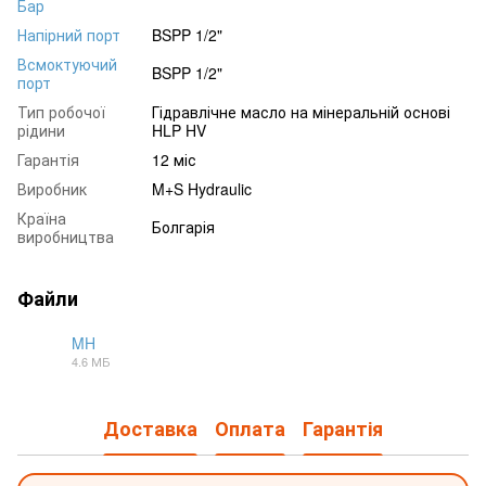
Бар
Напірний порт
BSPP 1/2"
Всмоктуючий
BSPP 1/2"
порт
Тип робочої
Гідравлічне масло на мінеральній основі
рідини
HLP HV
Гарантія
12 міс
Виробник
M+S Hydraulic
Країна
Болгарія
виробництва
Файли
MH
4.6 МБ
PDF
Доставка
Оплата
Гарантія