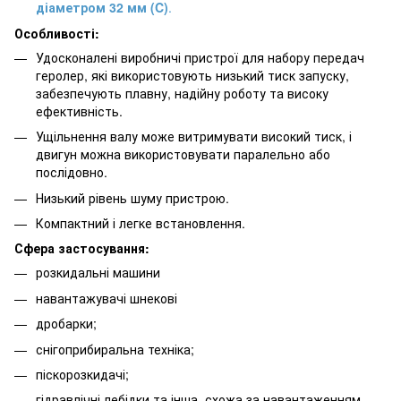
діаметром 32 мм (C)
.
Особливості:
Удосконалені виробничі пристрої для набору передач
геролер, які використовують низький тиск запуску,
забезпечують плавну, надійну роботу та високу
ефективність.
Ущільнення валу може витримувати високий тиск, і
двигун можна використовувати паралельно або
послідовно.
Низький рівень шуму пристрою.
Компактний і легке встановлення.
Сфера застосування:
розкидальні машини
навантажувачі шнекові
дробарки;
снігоприбиральна техніка;
піскорозкидачі;
гідравлічні лебідки та інша, схожа за навантаженням