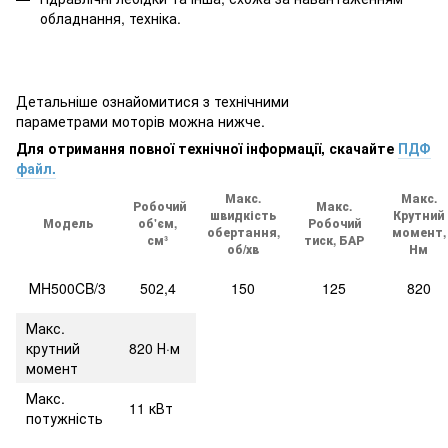
обладнання, техніка.
Детальніше ознайомитися з технічними
параметрами моторів можна нижче.
Для отримання повної технічної інформації, скачайте
ПДФ
файл.
Макс.
Макс.
Робочий
Макс.
швидкість
Крутний
Модель
об'єм,
Робочий
обертання,
момент,
см³
тиск, БАР
об/хв
Нм
МH500CB/3
502,4
150
125
820
Макс.
крутний
820 Н·м
момент
Макс.
11 кВт
потужність