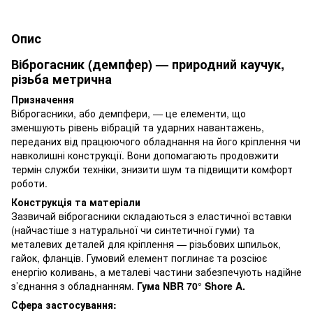
Опис
Віброгасник (демпфер) — природний каучук,
різьба метрична
Призначення
Віброгасники, або демпфери, — це елементи, що
зменшують рівень вібрацій та ударних навантажень,
переданих від працюючого обладнання на його кріплення чи
навколишні конструкції. Вони допомагають продовжити
термін служби техніки, знизити шум та підвищити комфорт
роботи.
Конструкція та матеріали
Зазвичай віброгасники складаються з еластичної вставки
(найчастіше з натуральної чи синтетичної гуми) та
металевих деталей для кріплення — різьбових шпильок,
гайок, фланців. Гумовий елемент поглинає та розсіює
енергію коливань, а металеві частини забезпечують надійне
з’єднання з обладнанням.
Гума NBR 70° Shore A.
Сфера застосування: