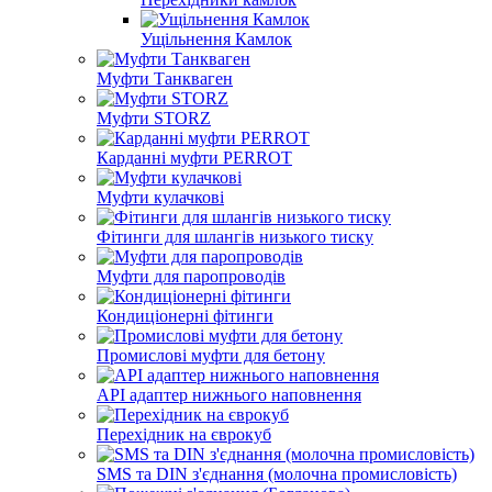
Ущільнення Камлок
Муфти Танкваген
Муфти STORZ
Карданні муфти PERROT
Муфти кулачкові
Фітинги для шлангів низького тиску
Муфти для паропроводів
Кондиціонерні фітинги
Промислові муфти для бетону
API адаптер нижнього наповнення
Перехідник на єврокуб
SMS та DIN з'єднання (молочна промисловість)