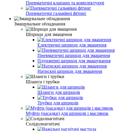
Пневматичні клапани та комплектуючі
Пневматичні гальмівні фітинг
Змащувальне обладнання
Шприци для змащення
Електричні шприци для змащення
Пневматичні шприци для змащення
Плунжерні шприци для змащування
Натискні шприци для змащення
Шланги і трубки
Шланги для шприців
Трубки для шприців
Муфти (насадки) для шприців і маслянок
Солідолнагнітачі