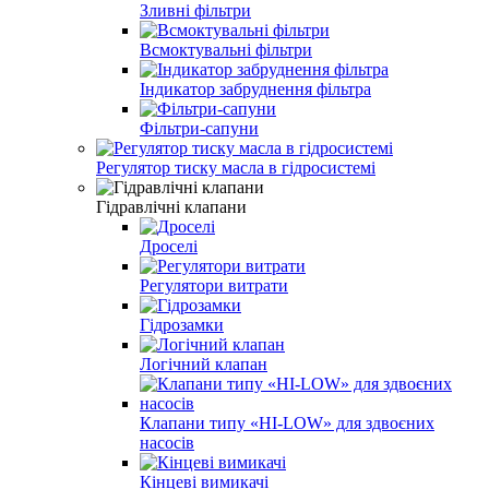
Зливні фільтри
Всмоктувальні фільтри
Індикатор забруднення фільтра
Фільтри-сапуни
Регулятор тиску масла в гідросистемі
Гідравлічні клапани
Дроселі
Регулятори витрати
Гідрозамки
Логічний клапан
Клапани типу «HI-LOW» для здвоєних
насосів
Кінцеві вимикачі