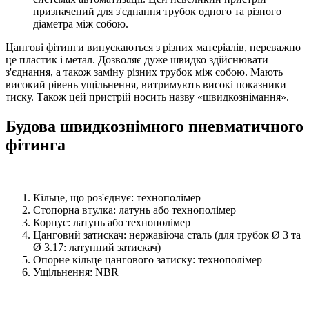
призначений для з'єднання трубок одного та різного
діаметра між собою.
Цангові фітинги випускаються з різних матеріалів, переважно
це пластик і метал. Дозволяє дуже швидко здійснювати
з'єднання, а також заміну різних трубок між собою. Мають
високий рівень ущільнення, витримують високі показники
тиску. Також цей пристрій носить назву «швидкознімання».
Будова швидкознімного пневматичного
фітинга
Кільце, що роз'єднує: технополімер
Стопорна втулка: латунь або технополімер
Корпус: латунь або технополімер
Цанговий затискач: нержавіюча сталь (для трубок Ø 3 та
Ø 3.17: латунний затискач)
Опорне кільце цангового затиску: технополімер
Ущільнення: NBR