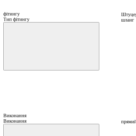
фітингу
Штуцер
Тип фітингу
шланг
Виконання
Виконання
прями