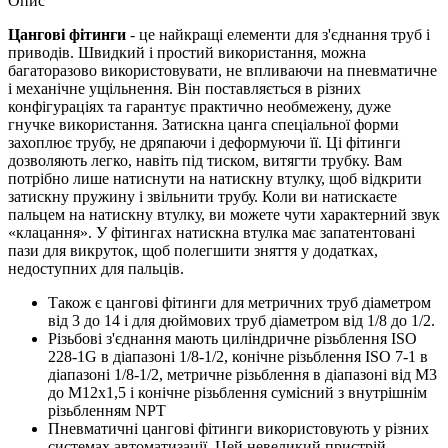
Опис
Цангові фітинги
- це найкращі елементи для з'єднання труб і
приводів. Швидкий і простий використання, можна
багаторазово використовувати, не впливаючи на пневматичне
і механічне ущільнення. Він поставляється в різних
конфігураціях та гарантує практично необмежену, дуже
гнучке використання. Затискна цанга спеціальної форми
захоплює трубу, не дряпаючи і деформуючи її. Ці фітинги
дозволяють легко, навіть під тиском, витягти трубку. Вам
потрібно лише натиснути на натискну втулку, щоб відкрити
затискну пружину і звільнити трубу. Коли ви натискаєте
пальцем на натискну втулку, ви можете чути характерний звук
«клацання». У фітингах натискна втулка має запатентовані
пази для викруток, щоб полегшити зняття у додатках,
недоступних для пальців.
Також є цангові фітинги для метричних труб діаметром
від 3 до 14 і для дюймових труб діаметром від 1/8 до 1/2.
Різьбові з'єднання мають циліндричне різьблення ISO
228-1G в діапазоні 1/8-1/2, конічне різьблення ISO 7-1 в
діапазоні 1/8-1/2, метричне різьблення в діапазоні від M3
до M12x1,5 і конічне різьблення сумісний з внутрішнім
різьбленням NPT
Пневматичні цангові фітинги використовують у різних
системах автоматизації. Цей невеликий пристрій