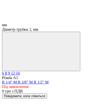
мм
Діаметр трубки 1, мм
6
8
9
12
16
Різьба А1
R 1/4" M
R 3/8" M
R 1/2" M
Під замовлення
0 грн з ПДВ
Повідомити, коли з'явиться