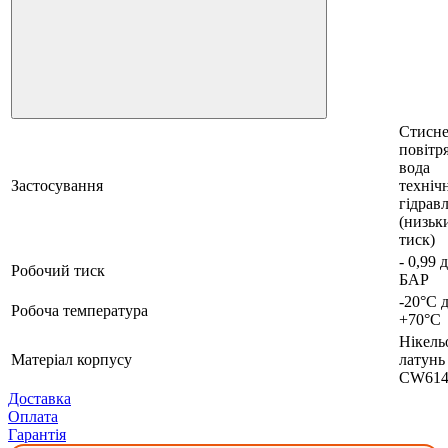
Стисн
повітря
вода
Застосування
технічн
гідрав
(низьк
тиск)
- 0,99 
Робочий тиск
БАР
-20°С 
Робоча температура
+70°С
Нікель
Матеріал корпусу
латунь
CW614
Доставка
Оплата
Гарантія