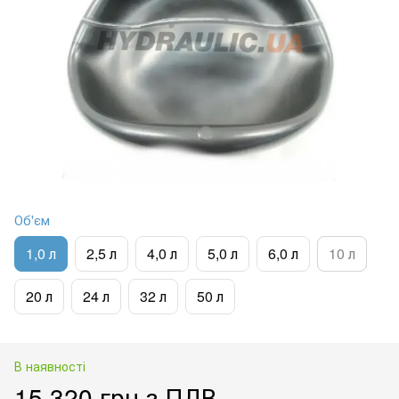
Об'єм
1,0 л
2,5 л
4,0 л
5,0 л
6,0 л
10 л
20 л
24 л
32 л
50 л
В наявності
15 320 грн з ПДВ