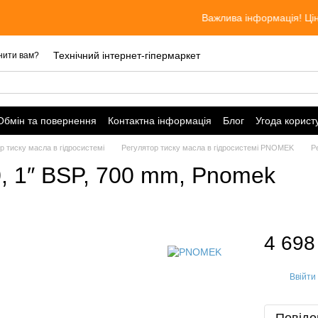
Важлива інформація! Ціни актуа
Технічний інтернет-гіпермаркет
нити вам?
Обмін та повернення
Контактна інформація
Блог
Угода корист
р тиску масла в гідросистемі
Регулятор тиску масла в гідросистемі PNOMEK
Р
0, 1″ BSP, 700 mm, Pnomek
4 698
Ввійти
%