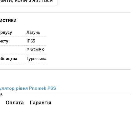
мити, коли з'явиться
истики
орпусу
Латунь
исту
IP65
PNOMEK
обництва
Туреччина
улятор рівня Pnomek PSS
КБ
Оплата
Гарантія