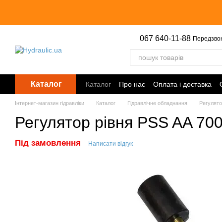
Перейти до основного контенту
067 640-11-88
Передзво
Каталог
Каталог
Про нас
Оплата і доставка
Інтернет-магазин гідравліки
Каталог
Гідравлічне обладнання
Регулято
Регулятор рівня PSS AA 70
Під замовлення
Написати відгук