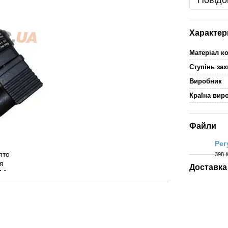
Повідо
Характер
Матеріал к
Ступінь зах
Виробник
Країна вир
Файли
Рег
398 
PDF
Доставка