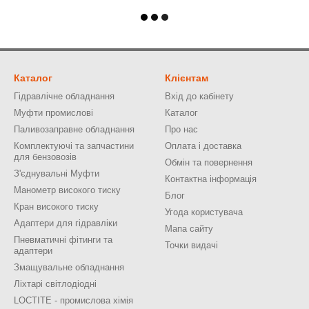
Каталог
Клієнтам
Гідравлічне обладнання
Вхід до кабінету
Муфти промислові
Каталог
Паливозаправне обладнання
Про нас
Комплектуючі та запчастини
Оплата і доставка
для бензовозів
Обмін та повернення
З'єднувальні Муфти
Контактна інформація
Манометр високого тиску
Блог
Кран високого тиску
Угода користувача
Адаптери для гідравліки
Мапа сайту
Пневматичні фітинги та
Точки видачі
адаптери
Змащувальне обладнання
Ліхтарі світлодіодні
LOCTITE - промислова хімія