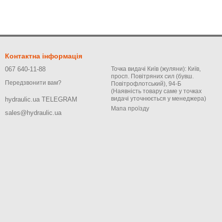
Контактна інформація
067 640-11-88
Точка видачі Київ (жуляни): Київ,
просп. Повітряних сил (бувш.
Передзвонити вам?
Повітрофлотський), 94-Б
(Наявність товару саме у точках
видачі уточнюється у менеджера)
hydraulic.ua TELEGRAM
Мапа проїзду
sales@hydraulic.ua