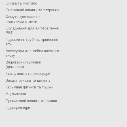
Олива та мастило
Силіконові шланги та патрубки
Хомути для шлангів і
пластикові стяжки
Обладнання для виготовлення
РВТ
Гідравлічні труби та кріплення
труб
Аксесуари для мийки високого
тиску
Віброгасник гумовий
(демпфер)
Інструменти та аксесуари
Захист рукавів та шлангів
Гальмівні фітинги та трубки
Ущільнення
Промислові шланги та рукави
Гідроциліндри