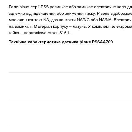
Реле рівня серії PSS розмикає або замикає електричне коло дл
залежно від підвищення або зниження тиску. Рівень відобража
має один контакт NA, два контакти NA/NC або NA/NA. Електри
на вимикачі. Матеріал корпусу – латунь. У комплекті електро
гайка – нержавіюча сталь 316 L.
Технічна характеристика датчика рівня PSSAA700