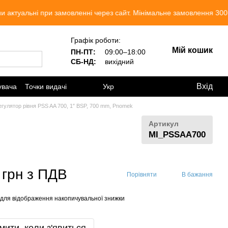
льні при замовленні через сайт. Мінімальне замовлення 300 грн. 
Графік роботи:
Мій кошик
ПН-ПТ:
09:00–18:00
СБ-НД:
вихідний
Вхід
увача
Точки видачі
Укр
егулятор рівня PSS AA 700, 1″ BSP, 700 mm, Pnomek
Артикул
MI_PSSAA700
 грн з ПДВ
Порівняти
В бажання
для відображення накопичувальної знижки