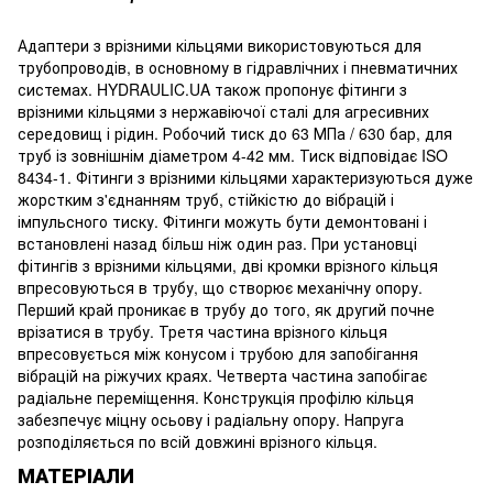
Адаптери з врізними кільцями використовуються для
трубопроводів, в основному в гідравлічних і пневматичних
системах. HYDRAULIC.UA також пропонує фітинги з
врізними кільцями з нержавіючої сталі для агресивних
середовищ і рідин. Робочий тиск до 63 МПа / 630 бар, для
труб із зовнішнім діаметром 4-42 мм. Тиск відповідає ISO
8434-1. Фітинги з врізними кільцями характеризуються дуже
жорстким з'єднанням труб, стійкістю до вібрацій і
імпульсного тиску. Фітинги можуть бути демонтовані і
встановлені назад більш ніж один раз. При установці
фітингів з врізними кільцями, дві кромки врізного кільця
впресовуються в трубу, що створює механічну опору.
Перший край проникає в трубу до того, як другий почне
врізатися в трубу. Третя частина врізного кільця
впресовується між конусом і трубою для запобігання
вібрацій на ріжучих краях. Четверта частина запобігає
радіальне переміщення. Конструкція профілю кільця
забезпечує міцну осьову і радіальну опору. Напруга
розподіляється по всій довжині врізного кільця.
МАТЕРІАЛИ