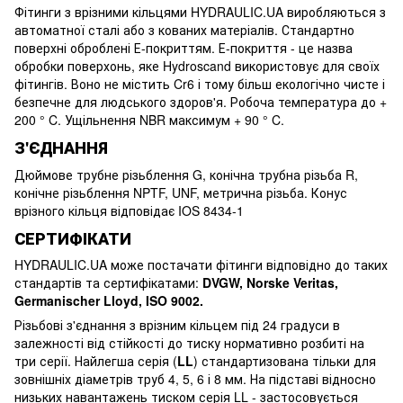
Фітинги з врізними кільцями HYDRAULIC.UA виробляються з
автоматної сталі або з кованих матеріалів. Стандартно
поверхні оброблені Е-покриттям. Е-покриття - це назва
обробки поверхонь, яке Hydroscand використовує для своїх
фітингів. Воно не містить Cr6 і тому більш екологічно чисте і
безпечне для людського здоров'я. Робоча температура до +
200 ° C. Ущільнення NBR максимум + 90 ° C.
З'ЄДНАННЯ
Дюймове трубне різьблення G, конічна трубна різьба R,
конічне різьблення NPTF, UNF, метрична різьба. Конус
врізного кільця відповідає IOS 8434-1
СЕРТИФІКАТИ
HYDRAULIC.UA може постачати фітинги відповідно до таких
стандартів та сертифікатами:
DVGW, Norske Veritas,
Germanischer Lloyd, ISO 9002.
Різьбові з'єднання з врізним кільцем під 24 градуси в
залежності від стійкості до тиску нормативно розбиті на
три серії. Найлегша серія (
LL
) стандартизована тільки для
зовнішніх діаметрів труб 4, 5, 6 і 8 мм. На підставі відносно
низьких навантажень тиском серія LL - застосовується