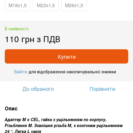
M18x1,5
M22x1,5
M26x1,5
В наявності
110 грн з ПДВ
Купити
Ввійти
для відображення накопичувальної знижки
%
До обраного
Порівняти
Опис
Адаптер M x CEL, гайка з ущільненням по корпусу,
Різьблення M. Зовнішня різьба М, з конічним ущільненням
24 °. Легка L серія