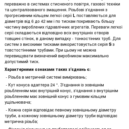
переважно в системах стисненого повітря, газової техніки
та централізованого змащення. Різьбові з'єднання з
прогресивним кільцем легкої серії
L
поставляються для
діаметрів від 6 до 42 мм і по тискам покривають більшу
частину вироблених гідравлічних агрегатів. Переваги легкої
серії складаються відповідно всіх внутрішніх отворів
товщині стінок, в даному випадку - тонкостінних труб. Для
систем з високими тисками використовується серія
S
з
товстостінними трубами. При цьому не можна
перевищувати визначений виробником максимально
допустимий тиск.
Характерними ознаками таких з'єднань є:
- Різьба в метричній системі вимірювань;
- Кут конуса адаптера 24 °. З'єднання із зовнішнім
різьбленням має внутрішній конус, з'єднання з внутрішнім
різьбленням має зовнішній конус з гумовим кільцем
ущільнювача;
- Кожна серія відповідає певному зовнішньому діаметру
труби, а кожному зовнішньому діаметру труби відповідає
метрична різьба;