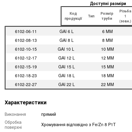
Доступні разміри
Різьба
Код
Розмір
Тип
1
продукції
труби
(зовн.)
6102-06-11
GAI 6 L
6 MM
6102-08-13
GAI 8 L
8 MM
6102-10-15
GAI 10 L
10 MM
6102-12-17
GAI 12 L
12 MM
6102-15-19
GAI 15 L
15 MM
6102-18-23
GAI 18 L
18 MM
6102-22-27
GAI 22 L
22 MM
Характеристики
Виконання
прямий
Обробка
Хромування відповідно з Fe/Zn 8 P1T
поверхні