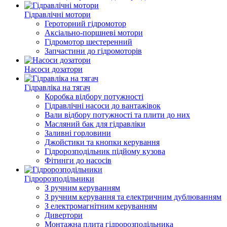
Гідравлічні мотори
Героторний гідромотор
Аксіально-поршневі мотори
Гідромотор шестеренний
Запчастини до гідромоторів
Насоси дозатори
Гідравліка на тягач
Коробка відбору потужності
Гідравлічні насоси до вантажівок
Вали відбору потужності та плити до них
Масляний бак для гідравліки
Заливні горловини
Джойстики та кнопки керування
Гідророзподільник підйому кузова
Фітинги до насосів
Гідророзподільники
З ручним керуванням
З ручним керування та електричним дублюванням
З електромагнітним керуванням
Дивертори
Монтажна плита гідророзподільника