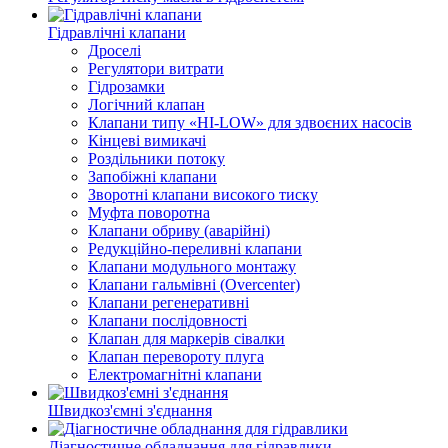
Гідравлічні клапани
Дроселі
Регулятори витрати
Гідрозамки
Логічний клапан
Клапани типу «HI-LOW» для здвоєних насосів
Кінцеві вимикачі
Роздільники потоку
Запобіжні клапани
Зворотні клапани високого тиску
Муфта поворотна
Клапани обриву (аварійні)
Редукційно-переливні клапани
Клапани модульного монтажу
Клапани гальмівні (Overcenter)
Клапани регенеративні
Клапани послідовності
Клапан для маркерів сівалки
Клапан перевороту плуга
Електромагнітні клапани
Швидкоз'ємні з'єднання
Діагностичне обладнання для гідравлики