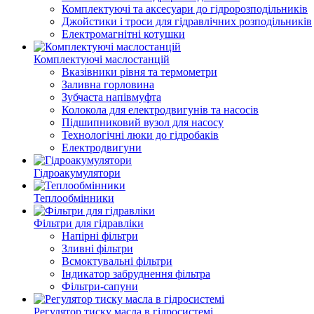
Комплектуючі та аксесуари до гідророзподільників
Джойстики і троси для гідравлічних розподільників
Електромагнітні котушки
Комплектуючі маслостанцій
Вказівники рівня та термометри
Заливна горловина
Зубчаста напівмуфта
Колокола для електродвигунів та насосів
Підшипниковий вузол для насосу
Технологічні люки до гідробаків
Електродвигуни
Гідроакумулятори
Теплообмінники
Фільтри для гідравліки
Напірні фільтри
Зливні фільтри
Всмоктувальні фільтри
Індикатор забруднення фільтра
Фільтри-сапуни
Регулятор тиску масла в гідросистемі