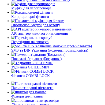
Муфти для паропроводів
Кондиціонерні фітинги
Промислові муфти для бетону
API адаптер нижнього наповнення
Перехідник на єврокуб
SMS та DIN з'єднання (молочна промисловість)
Пожежні з'єднання (Богданова)
З'єднання GUILLEMIN
Фітинги СOMBI-LOCK
Паливозаправні пістолети
Фільтри для палива
Лічильники та витратоміри