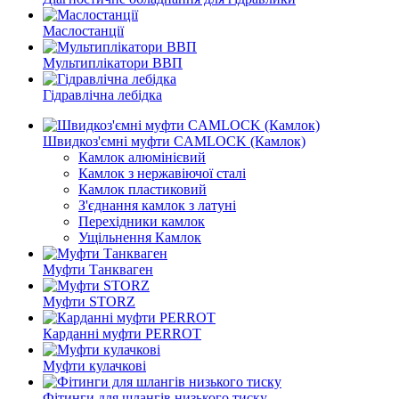
Маслостанції
Мультиплікатори ВВП
Гідравлічна лебідка
Швидкоз'ємні муфти CAMLOCK (Камлок)
Камлок алюмінієвий
Камлок з нержавіючої сталі
Камлок пластиковий
З'єднання камлок з латуні
Перехідники камлок
Ущільнення Камлок
Муфти Танкваген
Муфти STORZ
Карданні муфти PERROT
Муфти кулачкові
Фітинги для шлангів низького тиску