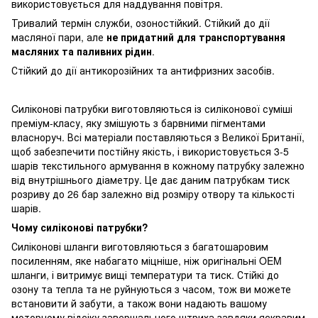
використовується для наддування повітря.
Тривалий термін служби, озоностійкий. Стійкий до дії
масляної пари, але
не придатний для транспортування
масляних та паливних рідин
.
Стійкий до дії антикорозійних та антифризних засобів.
Cиліконові патрубки виготовляються із силіконової суміші
преміум-класу, яку змішують з барвними пігментами
власноруч. Всі матеріали поставляються з Великої Британії,
щоб забезпечити постійну якість, і використовується 3-5
шарів текстильного армування в кожному патрубку залежно
від внутрішнього діаметру. Це дає даним патрубкам тиск
розриву до 26 бар залежно від розміру отвору та кількості
шарів.
Чому силіконові патрубки?
Силіконові шланги виготовляються з багатошаровим
посиленням, яке набагато міцніше, ніж оригінальні OEM
шланги, і витримує вищі температури та тиск. Стійкі до
озону та тепла та не руйнуються з часом, тож ви можете
встановити й забути, а також вони надають вашому
моторному відсіку завершального штриха завдяки яскравим