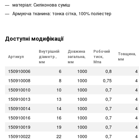
матеріал: Силіконова суміш
Армуюча тканина: тонка сітка, 100% поліестер
Доступні модифікації
Внутрішній
Довжина
Робочий
Товщина,
Артикул
діаметр ,
загальна,
тиск,
мм
мм
мм
Мпа
150910006
6
1000
0,8
4
150910008
8
1000
0,75
4
150910010
10
1000
0,7
4
150910013
13
1000
0,7
4
150910014
14
1000
0,7
4
150910016
16
1000
0,7
4
150910019
19
1000
0,7
4
150910022
22
1000
0,7
4