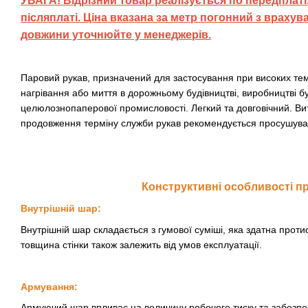
УВАГА! Відрізний товар реалізується по передплаті.
післяплаті. Ціна вказана за метр погонний з враху
довжини уточнюйте у менеджерів.
Паровий рукав, призначений для застосування при високих тем
нагрівання або миття в дорожньому будівництві, виробництві бу
целюлознопаперової промисловості. Легкий та довговічний. В
продовження терміну служби рукав рекомендується просушуват
Конструктивні особливості п
Внутрішній шар:
Внутрішній шар складається з гумової суміші, яка здатна проти
товщина стінки також залежить від умов експлуатації.
Армування:
Армуючий шар впливає на величину робочого тиску та забезпечу