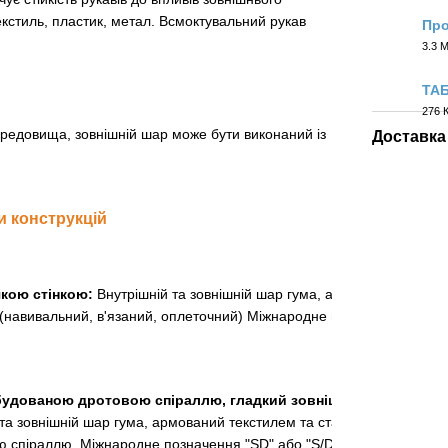
кстиль, пластик, метал. Всмоктувальний рукав
Пр
3.3 
PDF
ТА
276 
PDF
ередовища, зовнішній шар може бути виконаний із
Доставка
и конструкцій
якою стінкою:
Внутрішній та зовнішній шар гума, армований
 (навивальний, в'язаний, оплеточний) Міжнародне позначення
вбудованою дротовою спіраллю, гладкий зовнішній шар:
 та зовнішній шар гума, армований текстилем та сталевою або
ю спіраллю. Міжнародне позначення "SD" або "S/D". Після