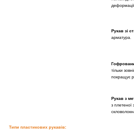
деформації
Рукав зі с
арматура.
Гофровани
тільки зовн
покращує ра
Рукав з м
з плетеної 
скловолокн
Типи пластикових рукавів: