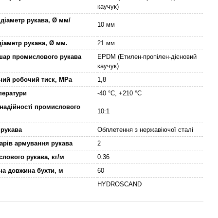
каучук)
 діаметр рукава, Ø мм/
10 мм
діаметр рукава, Ø мм.
21 мм
шар промислового рукава
EPDM (Етилен-пропілен-дієновий
каучук)
ний робочий тиск, MPa
1,8
ператури
-40 °С, +210 °С
 надійності промислового
10:1
 рукава
Обплетення з нержавіючої сталі
шарів армування рукава
2
слового рукава, кг/м
0.36
а довжина бухти, м
60
HYDROSCAND