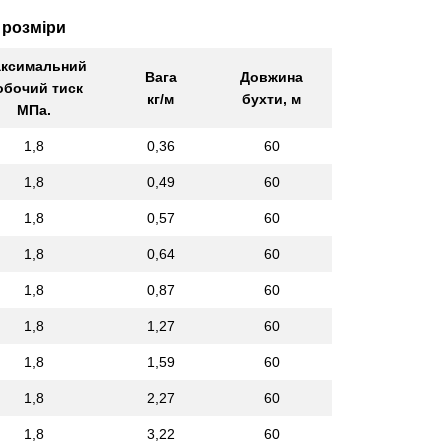
 розміри
ксимальний
Вага
Довжина
обочий тиск
кг/м
бухти, м
МПа.
1,8
0,36
60
1,8
0,49
60
1,8
0,57
60
1,8
0,64
60
1,8
0,87
60
1,8
1,27
60
1,8
1,59
60
1,8
2,27
60
1,8
3,22
60