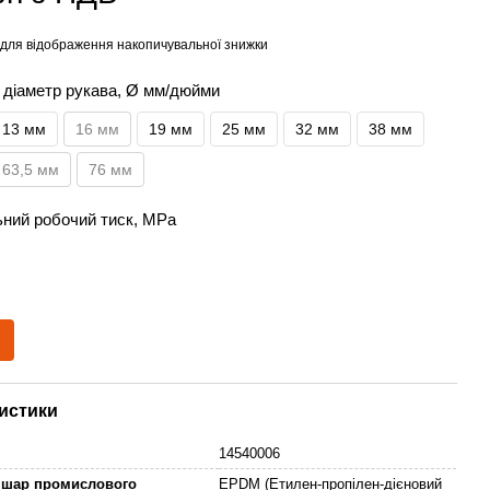
для відображення накопичувальної знижки
й діаметр рукава, Ø мм/дюйми
13 мм
16 мм
19 мм
25 мм
32 мм
38 мм
63,5 мм
76 мм
ний робочий тиск, MPa
истики
14540006
 шар промислового
EPDM (Етилен-пропілен-дієновий