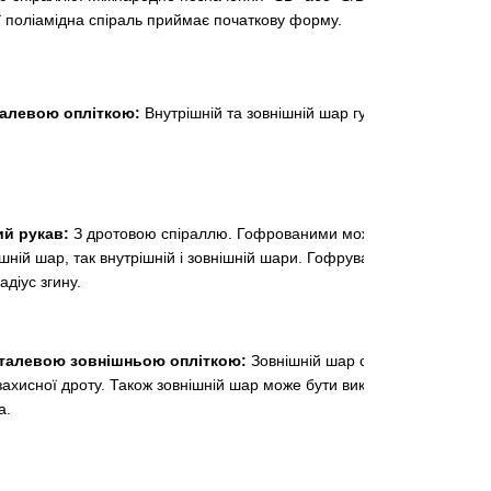
 поліамідна спіраль приймає початкову форму.
талевою опліткою:
Внутрішній та зовнішній шар гума, сталева
й рукав:
З дротовою спіраллю. Гофрованими можуть бути як
ішній шар, так внутрішній і зовнішній шари. Гофрування
діус згину.
еталевою зовнішньою опліткою:
Зовнішній шар складається
захисної дроту. Також зовнішній шар може бути виконаний зі
а.