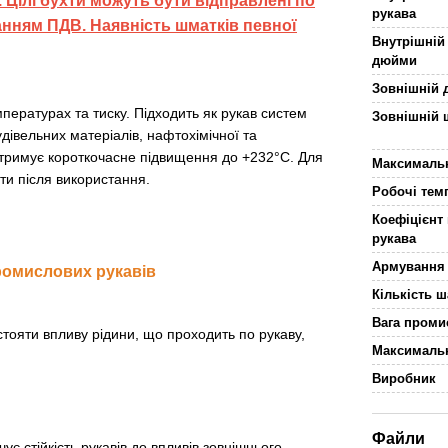
 Цілі бухти можуть бути відправлені по
рукава
ванням ПДВ. Наявність шматків певної
Внутрішній
дюйми
Зовнішній 
пературах та тиску. Підходить як рукав систем
Зовнішній 
дівельних матеріалів, нафтохімічної та
итримує короткочасне підвищення до +232°С. Для
Максималь
и після використання.
Робочі тем
Коефіцієнт
рукава
Армування
ромислових рукавів
Кількість 
Вага проми
стояти впливу рідини, що проходить по рукаву,
Максимальн
Виробник
Файли
є стійкість рукавів до впливів зовнішнього