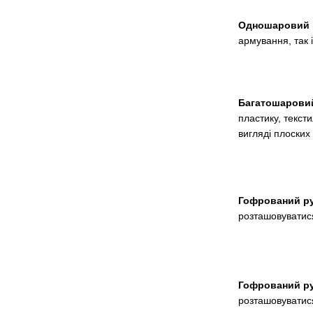
Одношаровий г
армування, так 
Багатошаровий
пластику, текст
вигляді плоских 
Гофрований ру
розташовуватися
Гофрований ру
розташовуватися