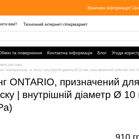
Важлива інформація! Ціни актуальні пр
Технічний інтернет-гіпермаркет
нити вам?
Обмін та повернення
Контактна інформація
Блог
Угода корист
анги для пари
 температурах та тиску | внутрішній діаметр Ø 10 мм, максимальний робочий тиск 18
г ONTARIO, призначений для
ску | внутрішній діаметр Ø 1
Pa)
910 г