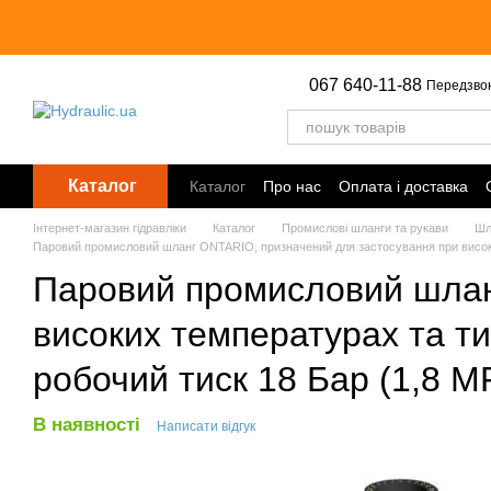
Перейти до основного контенту
067 640-11-88
Передзво
Каталог
Каталог
Про нас
Оплата і доставка
Інтернет-магазин гідравліки
Каталог
Промислові шланги та рукави
Шл
Паровий промисловий шланг ONTARIO, призначений для застосування при високих
Паровий промисловий шлан
високих температурах та ти
робочий тиск 18 Бар (1,8 M
В наявності
Написати відгук