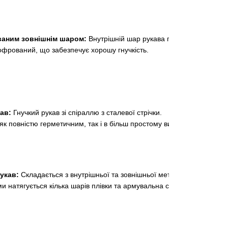
ваним зовнішнім шаром:
Внутрішній шар рукава гладкий,
офрований, що забезпечує хорошу гнучкість.
ав:
Гнучкий рукав зі спіраллю з сталевої стрічки.
як повністю герметичним, так і в більш простому виконанні.
укав:
Складається з внутрішньої та зовнішньої металевої
ми натягується кілька шарів плівки та армувальна сітка.