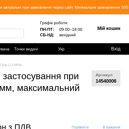
и замовленні через сайт. Мінімальне замовлення 300 грн. Ми працю
Графік роботи:
Мій кошик
ПН-ПТ:
09:00–18:00
СБ-НД:
вихідний
Вхід
увача
Точки видачі
Укр
 Бар (1,8 MPa)
 застосування при
Артикул
14540006
0 мм, максимальний
рн з ПДВ
Порівняти
В бажання