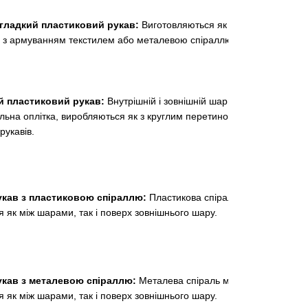
ладкий пластиковий рукав:
Виготовляються як без
і з армуванням текстилем або металевою спіраллю.
 пластиковий рукав:
Внутрішній і зовнішній шари з
ильна оплітка, виробляються як з круглим перетином, так і у
рукавів.
кав з пластиковою спіраллю:
Пластикова спіраль може
 як між шарами, так і поверх зовнішнього шару.
кав з металевою спіраллю:
Металева спіраль може
 як між шарами, так і поверх зовнішнього шару.