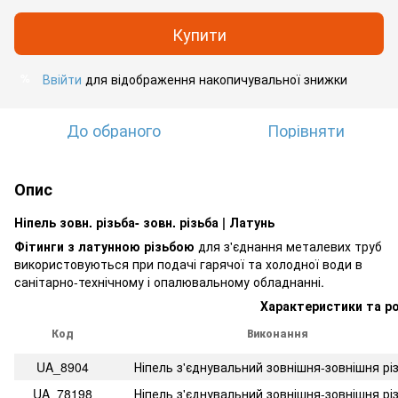
Купити
Ввійти
для відображення накопичувальної знижки
%
До обраного
Порівняти
Опис
Ніпель зовн. різьба- зовн. різьба | Латунь
Фітинги з латунною різьбою
для з'єднання металевих труб
використовуються при подачі гарячої та холодної води в
санітарно-технічному і опалювальному обладнанні.
Характеристики та р
Код
Виконання
UA_8904
Ніпель з'єднувальний зовнішня-зовнішня рі
UA_78198
Ніпель з'єднувальний зовнішня-зовнішня рі