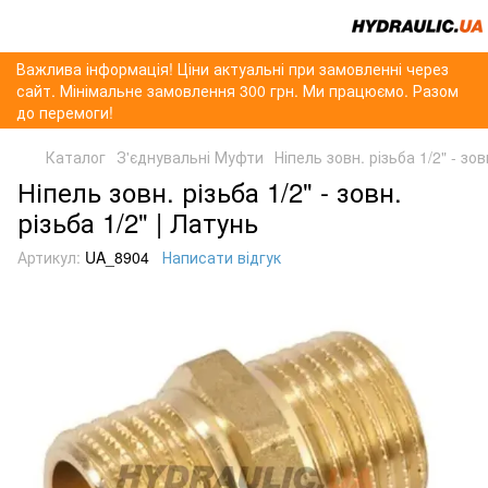
Важлива інформація! Ціни актуальні при замовленні через
сайт. Мінімальне замовлення 300 грн. Ми працюємо. Разом
до перемоги!
Каталог
З'єднувальні Муфти
Ніпель зовн. різьба 1/2" - зов
Ніпель зовн. різьба 1/2" - зовн.
різьба 1/2" | Латунь
Артикул:
UA_8904
Написати відгук