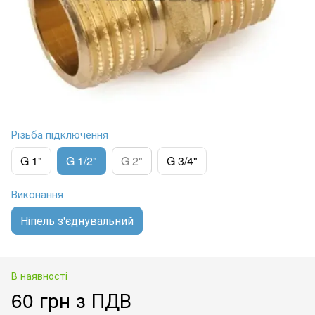
Різьба підключення
G 1"
G 1/2"
G 2"
G 3/4"
Виконання
Ніпель з'єднувальний
В наявності
60 грн з ПДВ