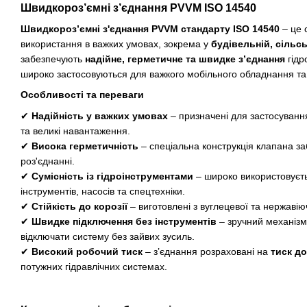
Швидкороз’ємні з’єднання PVVM ISO 14540
Швидкороз’ємні з'єднання PVVM стандарту ISO 14540
– це 
використання в важких умовах, зокрема у
будівельній, сільс
забезпечують
надійне, герметичне та швидке з’єднання
гідр
широко застосовуються для важкого мобільного обладнання та г
Особливості та переваги
✔
Надійність у важких умовах
– призначені для застосування 
та великі навантаження.
✔
Висока герметичність
– спеціальна конструкція клапана за
роз'єднанні.
✔
Сумісність із гідроінструментами
– широко використовуєть
інструментів, насосів та спецтехніки.
✔
Стійкість до корозії
– виготовлені з вуглецевої та нержавію
✔
Швидке підключення без інструментів
– зручний механізм
відключати систему без зайвих зусиль.
✔
Високий робочий тиск
– з’єднання розраховані на
тиск до
потужних гідравлічних системах.