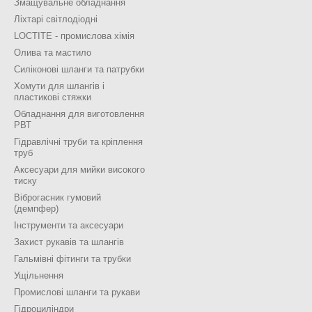
Змащувальне обладнання
Ліхтарі світлодіодні
LOCTITE - промислова хімія
Олива та мастило
Силіконові шланги та патрубки
Хомути для шлангів і
пластикові стяжки
Обладнання для виготовлення
РВТ
Гідравлічні труби та кріплення
труб
Аксесуари для мийки високого
тиску
Віброгасник гумовий
(демпфер)
Інструменти та аксесуари
Захист рукавів та шлангів
Гальмівні фітинги та трубки
Ущільнення
Промислові шланги та рукави
Гідроциліндри