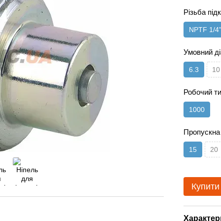
Різьба пі
NPTF 1/4
Умовний д
6.3
10
Робочий т
1000
Пропускна 
15
20
Купити
Характер