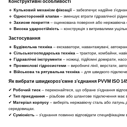
Конструктивні особливості
🔹
Кульковий механізм фіксації
– забезпечує надійне з'єднан
🔹
Односторонній клапан
– зменшує втрати гідравлічної рідин
🔹
Захисне покриття
– оцинкована поверхня або нержавіюча с
🔹
Висока ударостійкість
– конструкція з витривалими ущіль
Застосування
🔸
Будівельна техніка
– екскаватори, навантажувачі, автокра
🔸
Сільськогосподарська техніка
– трактори, комбайни, нав
🔸
Гідравлічні інструменти
– ножиці, підйомні домкрати, насо
🔸
Промислові гідросистеми
– виробничі лінії, верстати, ав
🔸
Військова та рятувальна техніка
– для швидкого підключе
Як вибрати швидкороз’ємне з’єднання PVVM ISO 14
✔
Робочий тиск
– переконайтеся, що обране з’єднання відпо
✔
Тип приєднання
– різьбове або шлангове підключення має 
✔
Матеріал корпусу
– виберіть нержавіючу сталь або латунь д
середовищах.
✔
Сумісність
– з'єднання повинно відповідати специфікаціям в