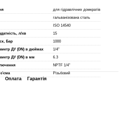
ння
для гідравлічних домкратів
гальванізована сталь
ISO 14540
здатність, л/хв
15
ск, Бар
1000
аметр ДУ (DN) в дюймах
1/4"
аметр ДУ (DN) в мм
6.3
ключення
NPTF 1/4"
оз'єма
Різьбовий
Оплата
Гарантія