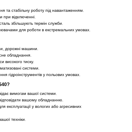
ня та стабільну роботу під навантаженням.
и при відключенні.
таль збільшують термін служби.
нювачами для роботи в екстремальних умовах.
ни, дорожні машини.
існе обладнання.
си високого тиску.
томатизовані системи.
ння гідроінструментів у польових умовах.
540?
відає вимогам вашої системи.
відповідати вашому обладнанню.
ля експлуатації у вологих або агресивних
ашої техніки.