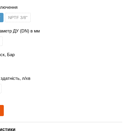
дключення
"
NPTF 3/8"
іаметр ДУ (DN) в мм
иск, Бар
здатність, л/хв
истики