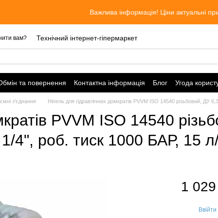
Важлива інформація! Ціни актуальні при замовлен
Технічний інтернет-гіпермаркет
нити вам?
Обмін та повернення
Контактна інформація
Блог
Угода корист
ємні з'єднання
Ніпель для гідравлічних домкратів PVVM ISO 14540 різьбовий, ДУ 6,3
мкратів PVVM ISO 14540 різьбо
/4", роб. тиск 1000 БАР, 15 л
1 029
Ввійти
%