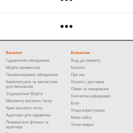
Каталог
Клієнтам
Гідравлічне обладнання
Вхід до кабінету
Муфти промислові
Каталог
Паливозаправне обладнання
Про нас
Комплектуючі та запчастини
Оплата і доставка
для бензовозів
Обмін та повернення
З'єднувальні Муфти
Контактна інформація
Манометр високого тиску
Блог
Кран високого тиску
Угода користувача
Адаптери для гідравліки
Мапа сайту
Пневматичні фітинги та
Точки видачі
адаптери