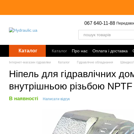
Перейти до основного контенту
067 640-11-88
Передзво
Каталог
Каталог
Про нас
Оплата і доставка
Інтернет-магазин гідравліки
Каталог
Гідравлічне обладнання
Швидкоз'
Ніпель для гідравлічних до
внутрішньою різьбою NPTF 1
В наявності
Написати відгук