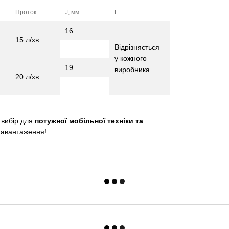
Проток
J, мм
E
16
a
15 л/хв
Відрізняється
у кожного
19
виробника
a
20 л/хв
 вибір для
потужної мобільної техніки та
навантаження!