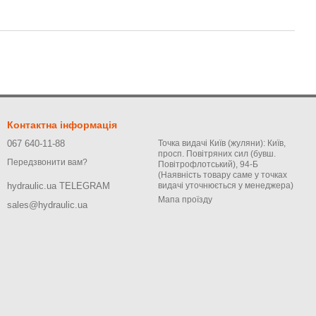
Контактна інформація
067 640-11-88
Точка видачі Київ (жуляни): Київ,
просп. Повітряних сил (бувш.
Передзвонити вам?
Повітрофлотський), 94-Б
(Наявність товару саме у точках
видачі уточнюється у менеджера)
hydraulic.ua TELEGRAM
Мапа проїзду
sales@hydraulic.ua