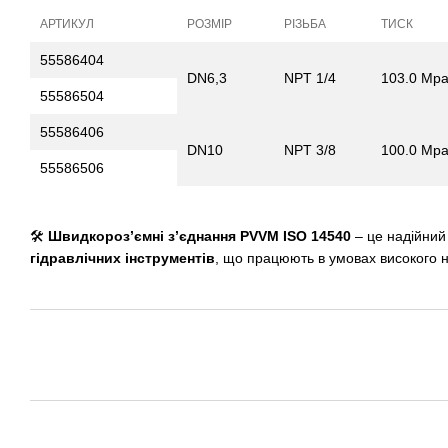
АРТИКУЛ
РОЗМІР
РІЗЬБА
ТИСК
55586404
DN6,3
NPT 1/4
103.0 Mp
55586504
55586406
DN10
NPT 3/8
100.0 Mp
55586506
🛠
Швидкороз’ємні з’єднання PVVM ISO 14540
– це надійний
гідравлічних інструментів
, що працюють в умовах високого 