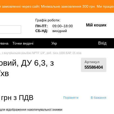
ні через сайт. Мінімальне замовлення 300 грн. Ми працюємо. Разом
Графік роботи:
Мій кошик
ПН-ПТ:
09:00–18:00
СБ-НД:
вихідний
Вхід
увача
Точки видачі
Укр
, з внутрішньою різьбою NPTF 1/4", роб. тиск 1000 БАР, 15 л/хв
вий, ДУ 6,3, з
Артикул
55586404
/хв
 грн з ПДВ
Порівняти
В бажання
для відображення накопичувальної знижки