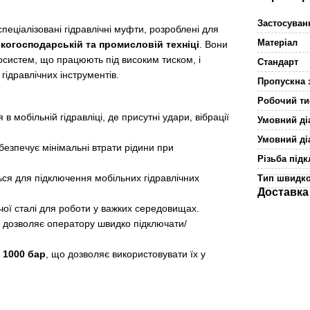
Застосува
спеціалізовані гідравлічні муфти, розроблені для
Матеріал
ькогосподарській та промисловій техніці
. Вони
осистем, що працюють під високим тиском, і
Стандарт
ідравлічних інструментів.
Пропускна 
Робочий ти
в мобільній гідравліці, де присутні удари, вібрації
Умовний ді
Умовний ді
безпечує мінімальні втрати рідини при
Різьба під
ся для підключення мобільних гідравлічних
Тип швидк
Доставка
чої сталі для роботи у важких середовищах.
 дозволяє оператору швидко підключати/
 1000 бар
, що дозволяє використовувати їх у