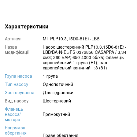
Характеристики
Артикул
MI_PLP10.3,15D0-81E1-LBB
Назва
Насос шестеренний PLP10.3,15D0-81E1-
модифікації
LBB/BA-N-EL-FS 0372856 CASAPPA / 3,34
см3; 260 БАР; 650-4000 об/хв; фланець
європейський 1 група (E1); вал
європейський конічний 1:8 (81)
Група насоса
1 група
Тип насосу
Однопоточний
Застосування
Для гідравліки
Вид насосу
Шестерневий
Фланець
насоса/
Прямокутний
мотора
Напрямок
обертання
Праве обертання