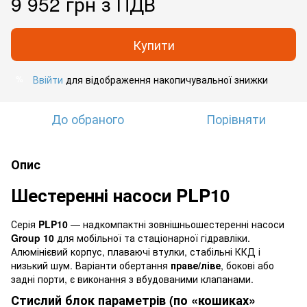
9 952 грн з ПДВ
Купити
Ввійти
для відображення накопичувальної знижки
%
До обраного
Порівняти
Опис
Шестеренні насоси PLP10
Серія
PLP10
— надкомпактні зовнішньошестеренні насоси
Group 10
для мобільної та стаціонарної гідравліки.
Алюмінієвий корпус, плаваючі втулки, стабільні ККД і
низький шум. Варіанти обертання
праве/ліве
, бокові або
задні порти, є виконання з вбудованими клапанами.
Стислий блок параметрів (по «кошиках»