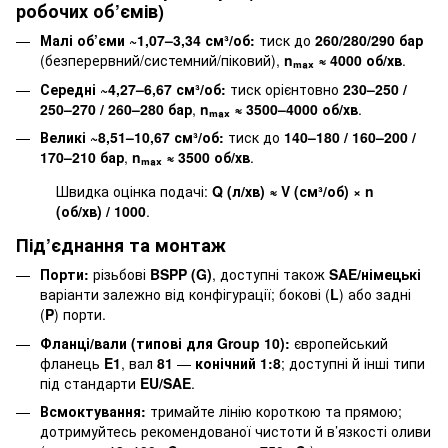
робочих об’ємів)
Малі об’єми ~1,07–3,34 см³/об:
тиск до
260/280/290 бар
(безперервний/системний/піковий),
nₘₐₓ ≈ 4000 об/хв
.
Середні ~4,27–6,67 см³/об:
тиск орієнтовно
230–250 /
250–270 / 260–280 бар
,
nₘₐₓ ≈ 3500–4000 об/хв
.
Великі ~8,51–10,67 см³/об:
тиск до
140–180 / 160–200 /
170–210 бар
,
nₘₐₓ ≈ 3500 об/хв
.
Швидка оцінка подачі:
Q (л/хв) ≈ V (см³/об) × n
(об/хв) / 1000
.
Під’єднання та монтаж
Порти:
різьбові
BSPP (G)
, доступні також
SAE/німецькі
варіанти залежно від конфігурації; бокові (
L
) або задні
(
P
) порти.
Фланці/вали (типові для Group 10):
європейський
фланець
E1
, вал
81
—
конічний 1:8
; доступні й інші типи
під стандарти
EU/SAE
.
Всмоктування:
тримайте лінію короткою та прямою;
дотримуйтесь рекомендованої чистоти й в’язкості оливи