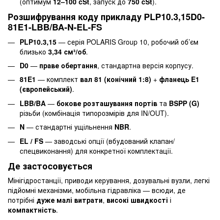
(оптимум
12–100 cSt
, запуск до
750 cSt
).
Розшифрування коду прикладу PLP10.3,15D0-
81E1-LBB/BA-N-EL-FS
PLP10.
3,15
— серія POLARIS Group 10, робочий об’єм
близько
3,34 см³/об
.
D0
—
праве обертання
, стандартна версія корпусу.
81E1
— комплект
вал 81 (конічний 1:8)
+
фланець E1
(європейський)
.
LBB/BA
—
бокове розташування портів
та
BSPP (G)
різьби (комбінація типорозмірів для IN/OUT).
N
— стандартні ущільнення
NBR
.
EL / FS
— заводські опції (вбудований клапан/
спецвиконання) для конкретної комплектації.
Де застосовується
Мінігідростанції, приводи керування, дозувальні вузли, легкі
підйомні механізми, мобільна гідравліка — всюди, де
потрібні
дуже малі витрати
,
високі швидкості
і
компактність
.