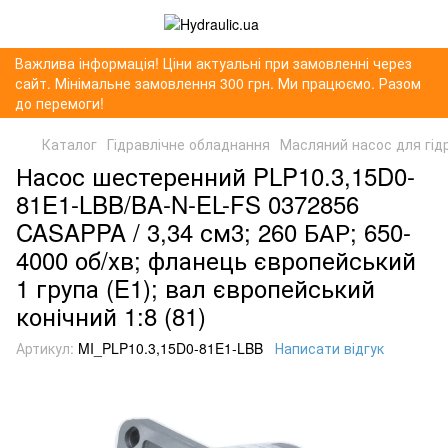
Важлива інформація! Ціни актуальні при замовленні через
сайт. Мінімальне замовлення 300 грн. Ми працюємо. Разом
до перемоги!
Каталог
Гідравлічне обладнання
Масляний насос для гід
Насос шестеренний PLP10.3,15D0-
81E1-LBB/BA-N-EL-FS 0372856
CASAPPA / 3,34 см3; 260 БАР; 650-
4000 об/хв; фланець європейський
1 група (E1); вал європейський
конічний 1:8 (81)
Артикул:
MI_PLP10.3,15D0-81E1-LBB
Написати відгук