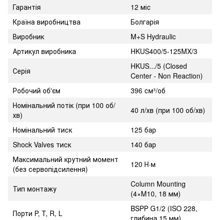
Гарантія
12 міс
Країна виробництва
Болгарія
Виробник
M+S Hydraulic
Артикул виробника
HKUS400/5-125MX/3
HKUS.../5 (Closed
Серія
Center - Non Reaction)
Робочий об'єм
396 см³/об
Номінальний потік (при 100 об/
40 л/хв (при 100 об/хв)
хв)
Номінальний тиск
125 бар
Shock Valves тиск
140 бар
Максимальний крутний момент
120 Н·м
(без сервопідсилення)
Column Mounting
Тип монтажу
(4×M10, 18 мм)
BSPP G1/2 (ISO 228,
Порти P, T, R, L
глибина 15 мм)