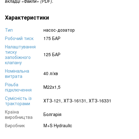
вкладці «Файли» (PDF).
Характеристики
Тип
насос-дозатор
Робочий тиск
175 БАР
Налаштування
тиску
125 БАР
запобіжного
клапану
Номінальна
40 л/хв
витрата
Різьба
М22х1,5
підключення
Сумісність із
ХТЗ-121, ХТЗ-16131, ХТЗ-16331
тракторами
Країна
Болгарія
виробництва
Виробник
M+S Hydraulic