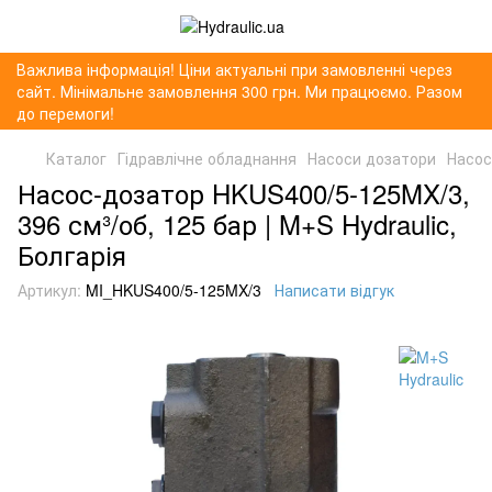
Важлива інформація! Ціни актуальні при замовленні через
сайт. Мінімальне замовлення 300 грн. Ми працюємо. Разом
до перемоги!
Каталог
Гідравлічне обладнання
Насоси дозатори
Насос
Насос-дозатор HKUS400/5-125MX/3,
396 см³/об, 125 бар | M+S Hydraulic,
Болгарія
Артикул:
MI_HKUS400/5-125MX/3
Написати відгук