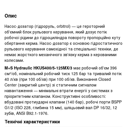
Опис
Насос-дозатор (гідроруль, orbitrol) — це героторний
об'ємний блок рульового керування, який дозує потік
робочої рідини до гідроциліндра повороту пропорційно куту
обертання керма. Насос-дозатор є основою гідростатичного
рульового керування самохідної та спеціальної техніки, де
немає жорсткого механічного зв'язку керма з керованими
колесами.
M+S Hydraulic HKUS400/5-125MX/3
має робочий об'єм 396
см³/об, номінальний робочий тиск 125 бар та тривалий потік
40 л/хв (при 100 об/хв) при 100 об/хв. Виконання Closed
Center (закритий центр) зі статичним сигналом
навантаження — мінімальні втрати енергії у системах з
пріоритетним клапаном. Конструктивні особливості:
вбудовані протиударні клапани (140 бар), робочі порти BSPP
G1/2 (ISO 228, глибина 15 мм), шліцьовий вал DP 16/32, 12
зубів, ANSI B92.1-1976.
Технічні характеристики