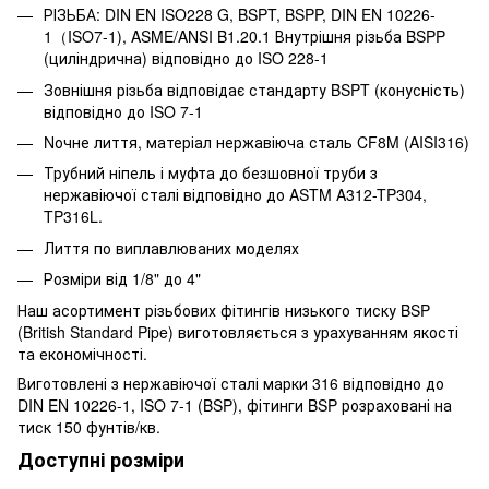
РІЗЬБА: DIN EN ISO228 G, BSPT, BSPP, DIN EN 10226-
1（ISO7-1), ASME/ANSI B1.20.1 Внутрішня різьба BSPP
(циліндрична) відповідно до ISO 228-1
Зовнішня різьба відповідає стандарту BSPT (конусність)
відповідно до ISO 7-1
Nочне лиття, матеріал нержавіюча сталь CF8M (AISI316)
Трубний ніпель і муфта до безшовної труби з
нержавіючої сталі відповідно до ASTM A312-TP304,
TP316L.
Лиття по виплавлюваних моделях
Розміри від 1/8" до 4"
Наш асортимент різьбових фітингів низького тиску BSP
(British Standard Pipe) виготовляється з урахуванням якості
та економічності.
Виготовлені з нержавіючої сталі марки 316 відповідно до
DIN EN 10226-1, ISO 7-1 (BSP), фітинги BSP розраховані на
тиск 150 фунтів/кв.
Доступні розміри