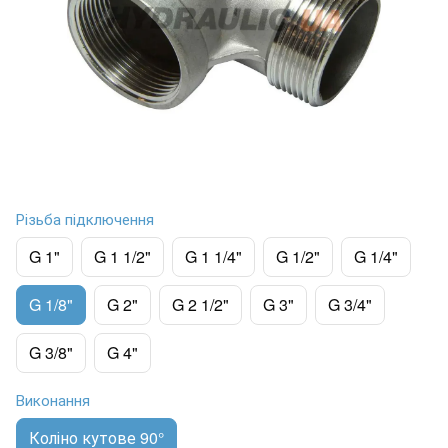
Різьба підключення
G 1"
G 1 1/2"
G 1 1/4"
G 1/2"
G 1/4"
G 1/8"
G 2"
G 2 1/2"
G 3"
G 3/4"
G 3/8"
G 4"
Виконання
Коліно кутове 90°