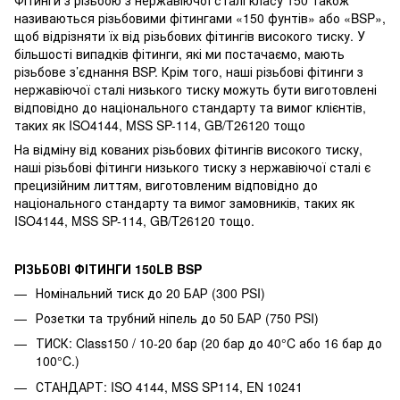
називаються різьбовими фітингами «150 фунтів» або «BSP»,
щоб відрізняти їх від різьбових фітингів високого тиску. У
більшості випадків фітинги, які ми постачаємо, мають
різьбове з’єднання BSP. Крім того, наші різьбові фітинги з
нержавіючої сталі низького тиску можуть бути виготовлені
відповідно до національного стандарту та вимог клієнтів,
таких як ISO4144, MSS SP-114, GB/T26120 тощо
На відміну від кованих різьбових фітингів високого тиску,
наші різьбові фітинги низького тиску з нержавіючої сталі є
прецизійним литтям, виготовленим відповідно до
національного стандарту та вимог замовників, таких як
ISO4144, MSS SP-114, GB/T26120 тощо.
РІЗЬБОВІ ФІТИНГИ 150LB BSP
Номінальний тиск до 20 БАР (300 PSI)
Розетки та трубний ніпель до 50 БАР (750 PSI)
ТИСК: Class150 / 10-20 бар (20 бар до 40°C або 16 бар до
100°C.)
СТАНДАРТ: ISO 4144, MSS SP114, EN 10241