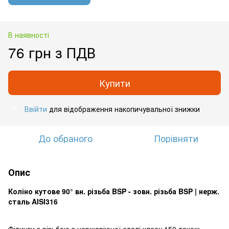
В наявності
76 грн з ПДВ
Купити
Ввійти
для відображення накопичувальної знижки
%
До обраного
Порівняти
Опис
Коліно кутове 90° вн. різьба BSP - зовн. різьба BSP | нерж.
сталь AISI316
Фітинги з різьбою з нержавіючої сталі класу 150 також