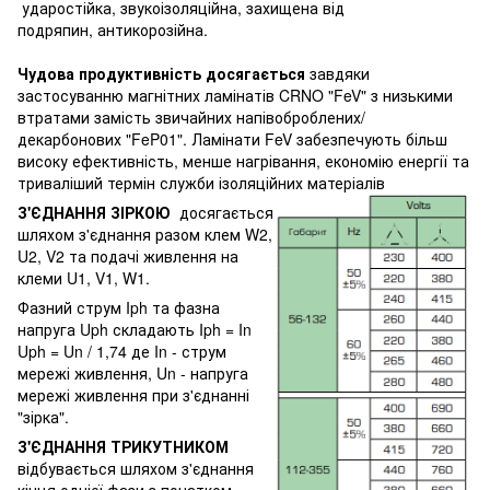
ударостійка, звукоізоляційна, захищена від
подряпин, антикорозійна.
Чудова продуктивність досягається
завдяки
застосуванню магнітних ламінатів CRNO "FeV" з низькими
втратами замість звичайних напівоброблених/
декарбонових "FeP01". Ламінати FeV забезпечують більш
високу ефективність, менше нагрівання, економію енергії та
триваліший термін служби ізоляційних матеріалів
З'ЄДНАННЯ ЗІРКОЮ
досягається
шляхом з'єднання разом клем W2,
U2, V2 та подачі живлення на
клеми U1, V1, W1.
Фазний струм Iph та фазна
напруга Uph складають Iph = In
Uph = Un / 1,74 де In - струм
мережі живлення, Un - напруга
мережі живлення при з'єднанні
"зірка".
З'ЄДНАННЯ ТРИКУТНИКОМ
відбувається шляхом з'єднання
кінця однієї фази з початком