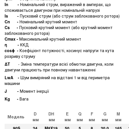
In -
Номінальний струм, виражений в амперах, що
споживається двигуном при номінальній напрузі
Is -
Пусковий струм (або струм заблокованого ротора)
Cn -
Номінальний крутний момент
Cs -
Пусковий крутний момент (або крутний момент
заблокованого ротора)
Cmax -
Максимальний крутний момент
η -
ККД
cosϕ -
Коефіцієнт потужності, косинус напруги та кута
розриву струму
∆T
- Зміна температури всієї обмотки двигуна, коли
двигуни працюють при повному навантаженні
LwA -
Шум виміряний на відстані 1 м від периметра
машини
J -
Момент інерції
Kg -
Вага
D
DH
E
Q
F
G
M
Модель
мм
мм
мм
мм
мм
мм
мм
90S
24
M8X19
50
5
8
20,0
165