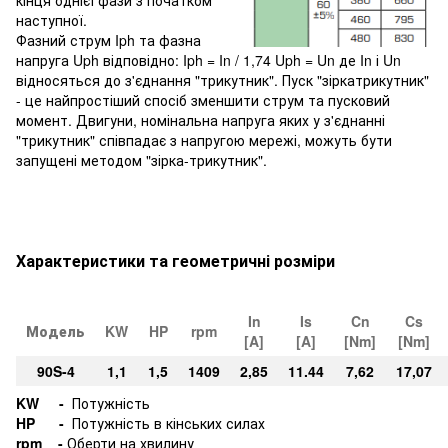
наступної.
Фазний струм Iph та фазна
напруга Uph відповідно: Iph = In / 1,74 Uph = Un де In і Un
відносяться до з'єднання "трикутник". Пуск "зіркатрикутник"
- це найпростіший спосіб зменшити струм та пусковий
момент. Двигуни, номінальна напруга яких у з'єднанні
"трикутник" співпадає з напругою мережі, можуть бути
запущені методом "зірка-трикутник".
Характеристики та геометричні розміри
In
Is
Cn
Cs
Модель
KW
HP
rpm
[A]
[A]
[Nm]
[Nm]
90S-4
1,1
1,5
1409
2,85
11.44
7,62
17,07
KW -
Потужність
HP -
Потужність в кінських силах
rpm -
Оберти на хвилину