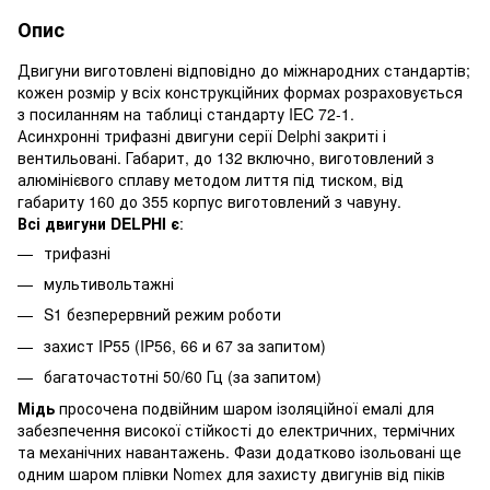
Опис
Двигуни виготовлені відповідно до міжнародних стандартів;
кожен розмір у всіх конструкційних формах розраховується
з посиланням на таблиці стандарту IEC 72-1.
Асинхронні трифазні двигуни серії Delphi закриті і
вентильовані. Габарит, до 132 включно, виготовлений з
алюмінієвого сплаву методом лиття під тиском, від
габариту 160 до 355 корпус виготовлений з чавуну.
Всі двигуни DELPHI є
:
трифазні
мультивольтажні
S1 безперервний режим роботи
захист IP55 (IP56, 66 и 67 за запитом)
багаточастотні 50/60 Гц (за запитом)
Мідь
просочена подвійним шаром ізоляційної емалі для
забезпечення високої стійкості до електричних, термічних
та механічних навантажень. Фази додатково ізольовані ще
одним шаром плівки Nomex для захисту двигунів від піків