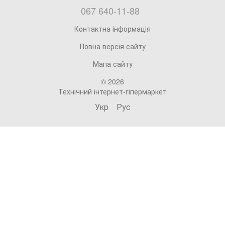
067 640-11-88
Контактна інформація
Повна версія сайту
Мапа сайту
© 2026
Технічний інтернет-гіпермаркет
Укр
Рус