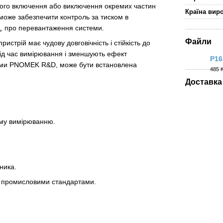
ного включення або виключення окремих частин
Країна вир
 може забезпечити контроль за тиском в
д, про перевантаження системи.
Файли
истрій має чудову довговічність і стійкість до
ід час вимірювання і зменшують ефект
P16
рами PNOMEK R&D, може бути встановлена ​​
485 
PDF
Доставка
ому вимірюванню.
ника.
о з промисловими стандартами.