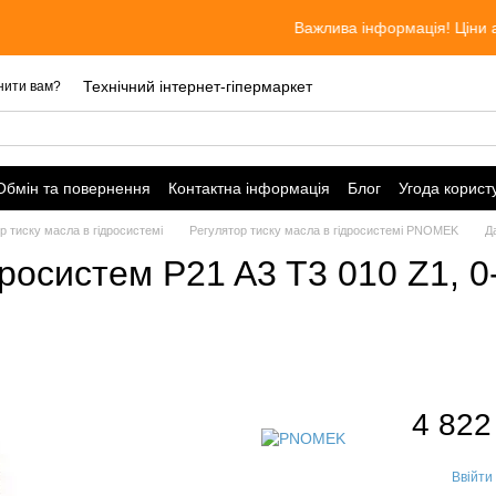
Важлива інформація! Ціни актуальні
Технічний інтернет-гіпермаркет
нити вам?
Обмін та повернення
Контактна інформація
Блог
Угода корист
р тиску масла в гідросистемі
Регулятор тиску масла в гідросистемі PNOMEK
Д
росистем P21 A3 T3 010 Z1, 0
4 822
Ввійти
%