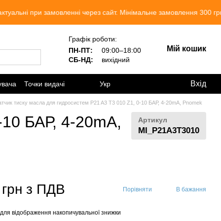
 при замовленні через сайт. Мінімальне замовлення 300 грн. Ми пр
Графік роботи:
Мій кошик
ПН-ПТ:
09:00–18:00
СБ-НД:
вихідний
Вхід
увача
Точки видачі
Укр
атчик тиску масла для гидросистем P21 A3 T3 010 Z1, 0-10 БАР, 4-20mA, Pnomek
-10 БАР, 4-20mA,
Артикул
MI_P21A3T3010
 грн з ПДВ
Порівняти
В бажання
для відображення накопичувальної знижки