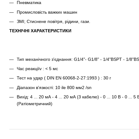
Пневматика
Промисловість важких машин
ЗМІ; Стиснене повітря, рідини, гази.
ТЕХНІЧНІ ХАРАКТЕРИСТИКИ
Тип механічного з'єднання: G1/4"- G1/8" - 1/4"BSPT - 1/8"B
Час реакціїv : < 5 мс
Тест на удар ( DIN EN 60068-2-27:1993 ) : 30 г
Діапазон в'язкості: 10 ile 800 мм2 /sn
Вихід: 4 ... 20 мА - 4 ... 20 мА (3 кабелю) - 0 ... 10 В - 0 ... 5 В -
(Ратіометричний)