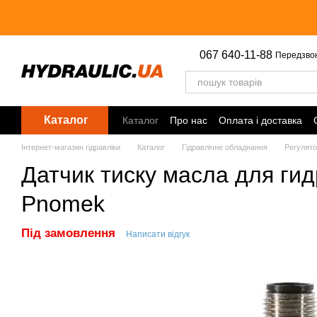
Перейти до основного контенту
067 640-11-88
Передзво
Каталог
Каталог
Про нас
Оплата і доставка
Інтернет-магазин гідравліки
Каталог
Гідравлічне обладнання
Регулято
Датчик тиску масла для гид
Pnomek
Під замовлення
Написати відгук