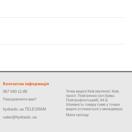
Контактна інформація
067 640-11-88
Точка видачі Київ (жуляни): Київ,
просп. Повітряних сил (бувш.
Передзвонити вам?
Повітрофлотський), 94-Б
(Наявність товару саме у точках
видачі уточнюється у менеджера)
hydraulic.ua TELEGRAM
Мапа проїзду
sales@hydraulic.ua