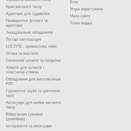
Блог
Кран високого тиску
Угода користувача
Адаптери для гідравліки
Мапа сайту
Пневматичні фітинги та
Точки видачі
адаптери
Змащувальне обладнання
Ліхтарі світлодіодні
LOCTITE - промислова хімія
Олива та мастило
Силіконові шланги та патрубки
Хомути для шлангів і
пластикові стяжки
Обладнання для виготовлення
РВТ
Гідравлічні труби та кріплення
труб
Аксесуари для мийки високого
тиску
Віброгасник гумовий
(демпфер)
Інструменти та аксесуари