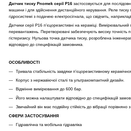
Датчик тиску Pnomek серії Р16
застосовується для послідов
машини і для здійснення дистанційного керування. Реле тиску
гідросистемі з подачею електросігнала, що свідчить, наприкла
Датчики серії Р16 п'єцорезистивні на кераміці. Вимірювальний пр
перевантажень. Перетворювачі забезпечують високу точність п
гістеризису. Нульова точка датчика тиску, розроблена інжене
відповідно до специфікацій замовника.
ОСОБЛИВОСТІ
Тривала стабільність завдяки п'єцорезистивному керамічн
Корпус з нержавіючої сталі та ультракомпактний дизайн.
Відмінне вимірювання до 600 бар.
Його можна налаштувати відповідно до специфікацій замов
Звичайний він має подвійну стійкість до вібрації порівнян
СФЕРИ ЗАСТОСУВАННЯ
Гідравлічна та мобільна гідравліка