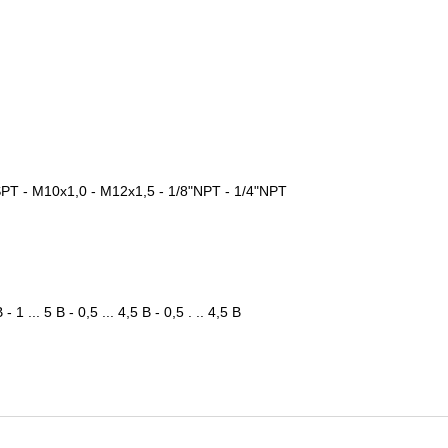
SPT - M10x1,0 - M12x1,5 - 1/8"NPT - 1/4"NPT
 1 ... 5 В - 0,5 ... 4,5 В - 0,5 . .. 4,5 В