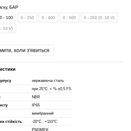
иску, БАР
0 - 100
0 - 250
0 - 400
0 - 600
0 - 250 (0 -10 V)
 - 10 V)
мити, коли з'явиться
истики
орпусу
нержавіюча сталь
при 25°C: < % ±0,5 FS
я
NBR
исту
IP65
мембранний
на стійкість
-20°C...+110°C
PNOMEK